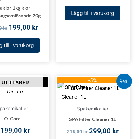
aklor 1kg klor
Lägg till i varukorg
ångsamlösande 20g
199,00
kr
00
kr
 till i varukorg
Det
Det
-5%
Rea!
Nyhet!
LUT I LAGER
ursprungliga
nuvar
priset
priset
var:
är:
pakemikalier
Spakemikalier
315,00 kr.
299,00
O-Care
SPA Filter Cleaner 1L
 199,00
kr
299,00
kr
315,00
kr