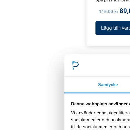
89
115,00
kr
Lägg till i va
Det
-10%
ursp
pris
Samtycke
var:
Spakemikal
379,
Oxyplus activator 
Denna webbplats använder 
Vi använder enhetsidentifierar
340
379,00
kr
sociala medier och analysera 
till de sociala medier och a