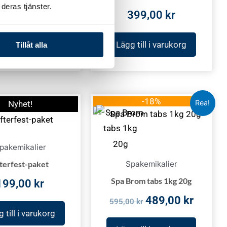
deras tjänster.
 till i varukorg
399,00
kr
Lägg till i varukorg
Tillåt alla
Det
Det
-18%
Rea!
Nyhet!
ursprungliga
nuvar
priset
priset
var:
är:
pakemikalier
595,00 kr.
489,00
Spakemikalier
terfest-paket
Spa Brom tabs 1kg 20g
199,00
kr
489,00
kr
595,00
kr
 till i varukorg