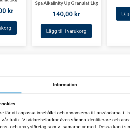
Spa Alkalinity Up Granulat 1kg
,00
kr
140,00
kr
Lägg
rukorg
Lägg till i varukorg
Det
Rea!
rungliga
nuvarande
et
priset
Information
är:
ier
00 kr.
340,00 kr.
S
Spakemikalier
Liquid (B)
cookies
Spa G
SPA Foam
e för att anpassa innehållet och annonserna till användarna, tillh
,00
kr
Fighter/skumdämpare 1L
vår trafik. Vi vidarebefordrar även sådana identifierare och anna
235,
nnons- och analysföretag som vi samarbetar med. Dessa kan i sin
299,00
kr