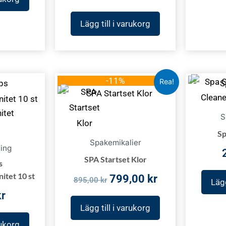
Lägg till i varukorg
Det
Det
-11%
Rea!
ursprungliga
nuvarande
priset
priset
S
var:
är:
Sp
895,00 kr.
799,00 kr.
Spakemikalier
ning
SPA Startset Klor
s
itet 10 st
799,00
kr
895,00
kr
Lägg
kr
Lägg till i varukorg
rukorg