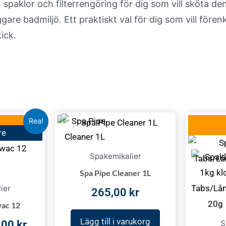
paklor och filterrengöring för dig som vill sköta d
are badmiljö. Ett praktiskt val för dig som vill fören
ick.
Det
Rea!
rungliga
nuvarande
re
et
priset
Spakemikalier
är:
Spa Pipe Cleaner 1L
00 kr.
319,00 kr.
ier
265,00
kr
ac 12
Lägg till i varukorg
,00
kr
S