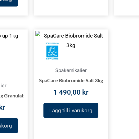
Spakemikalier
SpaCare Biobromide Salt 3kg
ier
1 490,00
kr
kg Granulat
kr
Lägg till i varukorg
rukorg