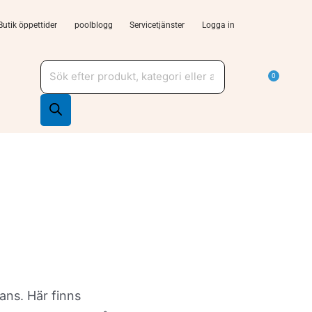
Butik öppettider
poolblogg
Servicetjänster
Logga in
Produktsökning
a Tjänster och support
Varu
0
lans. Här finns