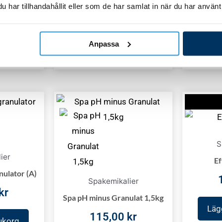
rukorg
har tillhandahållit eller som de har samlat in när du har använt 
Lägg
Lägg till i varukorg
Anpassa
S
ier
Ef
ulator (A)
Spakemikalier
kr
Spa pH minus Granulat 1,5kg
Lägg
115,00
kr
rukorg