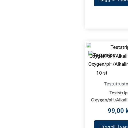
Testutrust
Teststrip
Oxygen/pH/Alkalin
99,00
Lägg till i va