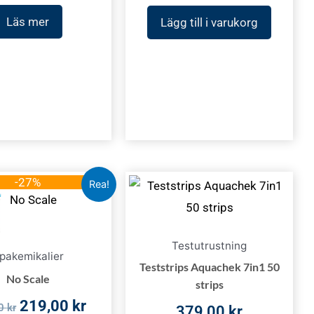
Läs mer
Lägg till i varukorg
Det
Det
-27%
Rea!
ursprungliga
nuvarande
priset
priset
var:
är:
Testutrustning
pakemikalier
299,00 kr.
219,00 kr.
Teststrips Aquachek 7in1 50
No Scale
strips
219,00
kr
00
kr
379,00
kr