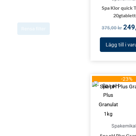
Spa Klor quick 
20gtablett
249
375,00
kr
Rensa filter
Lägg till i va
Det
-23%
urs
pri
var
115
Spakemikal
Spa pH Plus Gran