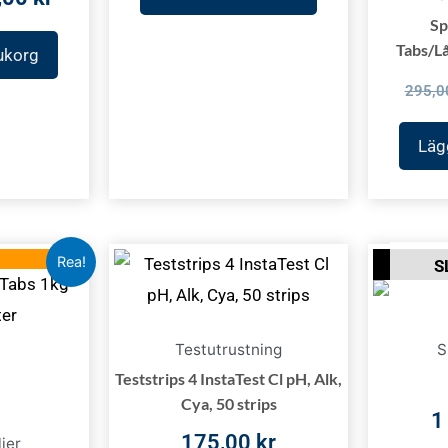
Sp
Tabs/L
rukorg
295,
Lägg
Det
Rea!
S
rungliga
nuvarande
et
priset
är:
Testutrustning
S
00 kr.
249,00 kr.
Teststrips 4 InstaTest Cl pH, Alk,
Cya, 50 strips
1
175,00
kr
ier