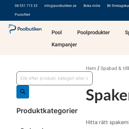
Hoppa
08-551 715 33
info@poolbutiken.se
Boka möte
Bli företagsk
till
Pooloffert
innehåll
Öppna Pool
Öppna Po
Pool
Poolprodukter
S
Kampanjer
/
Hem
Spabad & til
Produktsökning
Spake
Produktkategorier
Hitta rätt spakemi