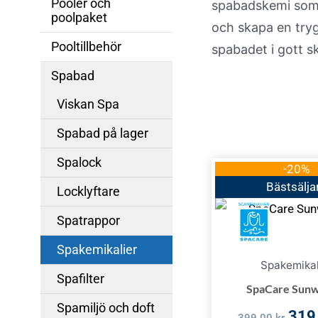
Pooler och
spabadskemi som s
poolpaket
och skapa en trygg
Pooltillbehör
spabadet i gott sk
Spabad
Viskan Spa
Spabad på lager
Spalock
Det
-20%
ursp
Bästsälja
Locklyftare
pris
Spatrappor
var:
399,
Spakemikalier
Spakemikal
Spafilter
SpaCare Sunw
Spamiljö och doft
319
399,00
kr