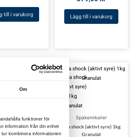
 till i varukorg
Lägg till i varukorg
Det
Det
-20%
Rea!
ursprungliga
nuvarande
priset
priset
Om
var:
är:
235,00 kr.
189,00 kr.
pakemikalier
entle Clarifier 1L
Spakemikalier
andahålla funktioner för
189,00
kr
n information från din enhet
Spa shock (aktivt syre) 1kg
00
kr
 tur kombinera informationen
Granulat