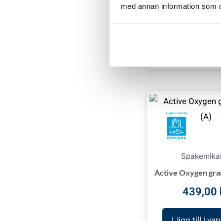
Lägg till i va
med annan information som du 
Spakemikal
Active Oxygen gran
439,00
Lägg till i va