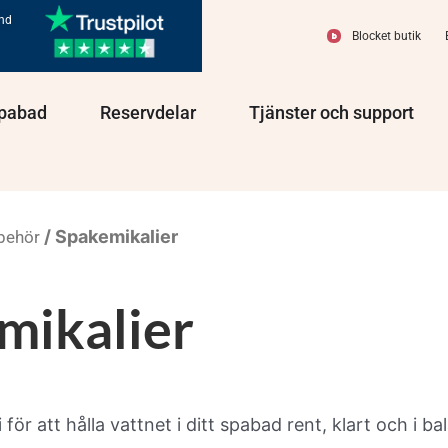
und
Blocket butik
olprodukter
Öppna Spabad
Öppna Reservdelar
Öppn
pabad
Reservdelar
Tjänster och support
/ Spakemikalier
lbehör
mikalier
 för att hålla vattnet i ditt spabad rent, klart och i ba