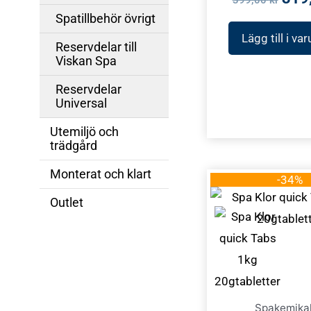
Spatillbehör övrigt
Lägg till i va
Reservdelar till
Viskan Spa
Reservdelar
Universal
Utemiljö och
trädgård
Monterat och klart
Det
-34%
ursp
Outlet
pris
var:
375,
Spakemikal