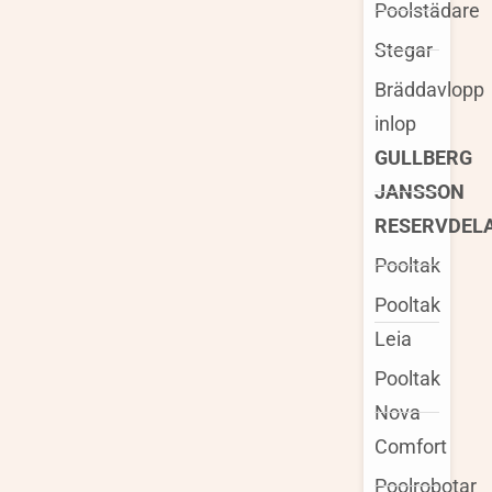
Poolstädare
Stegar
Bräddavlopp
inlop
GULLBERG
JANSSON
RESERVDEL
Pooltak
Pooltak
Leia
Pooltak
Nova
Comfort
Poolrobotar