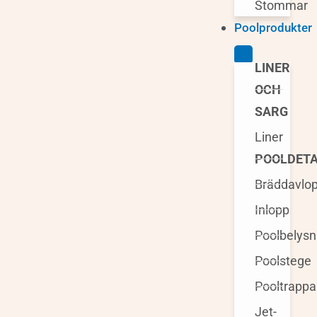
Stommar
Poolprodukter
LINER
OCH
SARG
Liner
POOLDETA
Bräddavlo
Inlopp
Poolbelysn
Poolstege
Pooltrappa
Jet-