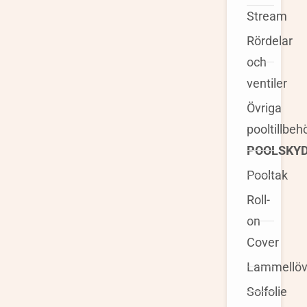
Stream
Rördelar
och
ventiler
Övriga
pooltillbeh
POOLSKY
Pooltak
Roll-
on
Cover
Lammellöv
Solfolie