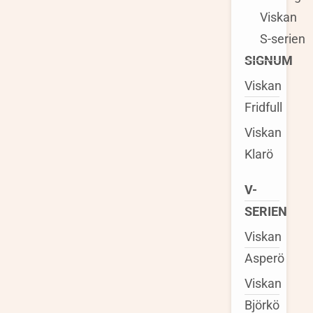
Viskan
S-serien
SIGNUM
Viskan
Fridfull
Viskan
Klarö
V-
SERIEN
Viskan
Asperö
Viskan
Björkö