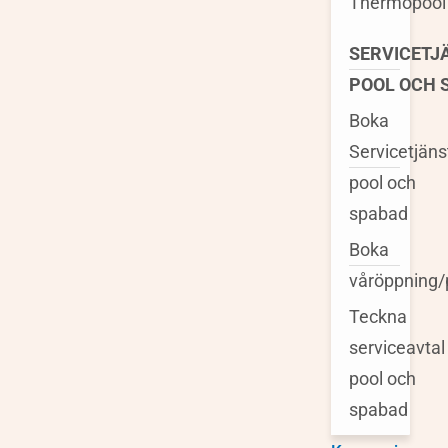
Thermopool
SERVICETJ
POOL OCH 
Boka
Servicetjäns
pool och
spabad
Boka
våröppning/
Teckna
serviceavtal
pool och
spabad