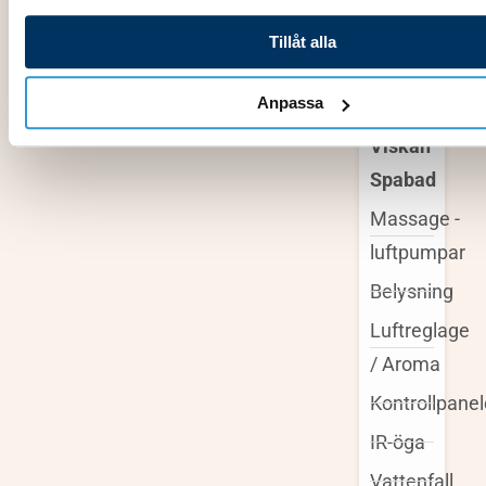
S-Serien
Värmepumpa
Tillåt alla
X-Serien
Anpassa
Reservdelar
Viskan
Spabad
Massage -
luftpumpar
Belysning
Luftreglage
/ Aroma
Kontrollpanel
IR-öga
Vattenfall