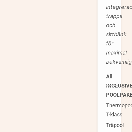
integrera
trappa
och
sittbänk
för
maximal
bekvämlig
All
INCLUSIV
POOLPAK
Thermopoo
T-klass
Träpool