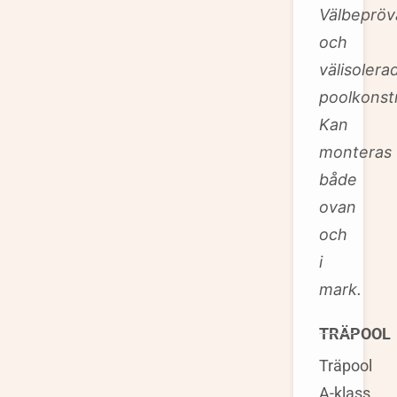
Välbepröv
och
välisolera
poolkonst
Kan
monteras
både
ovan
och
i
mark.
TRÄPOOL
Träpool
A-klass