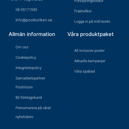
Försäljningsvillkor
08-55171533
Fraktvillkor
Info@poolbutiken.se
Logga in på mitt konto
Allmän information
Våra produktpaket
Om oss
All inclusive pooler
Cookiepolicy
Aktuella kampanjer
Integritetspolicy
Våra spabad
Samarbetspartner
PoolVision
Bli företagskund
Prenumerera på vårat
nyhetsbrev