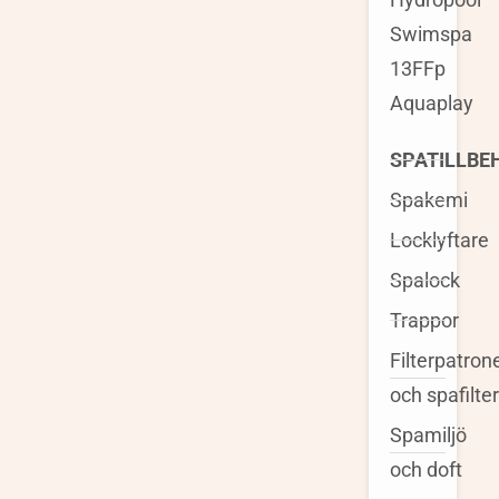
Swimspa
13FFp
Aquaplay
SPATILLBE
Spakemi
Locklyftare
Spalock
Trappor
Filterpatron
och spafilter
Spamiljö
och doft