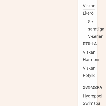
Viskan
Ekerö
Se
samtliga
V-serien
STILLA
Viskan
Harmoni
Viskan
Rofylld
SWIMSPA
Hydropool
Swimspa