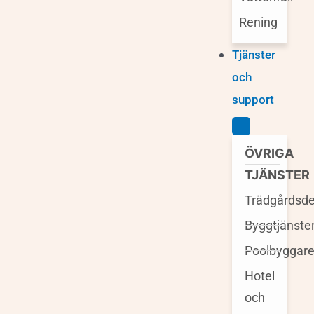
Rening
Tjänster
och
support
ÖVRIGA
TJÄNSTER
Trädgårdsde
Byggtjänste
Poolbyggar
Hotel
och