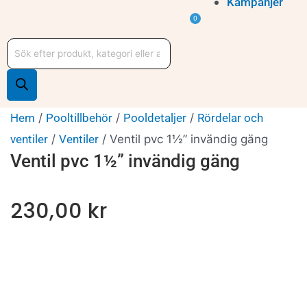
Kampanjer
Varukorg
0
Produktsökning
Hem
/
Pooltillbehör
/
Pooldetaljer
/
Rördelar och
ventiler
/
Ventiler
/ Ventil pvc 1½” invändig gäng
Ventil pvc 1½” invändig gäng
230,00
kr