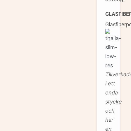
GLASFIBE
Glasfiberp
Tillverkad
i ett
enda
stycke
och
har
en