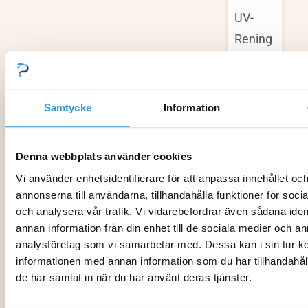
UV-
Rening
GULLBERG
JANSSON
VÄRMEPUM
Samtycke
Information
Värmepumpa
P-Serien
Denna webbplats använder cookies
Värmepumpa
Vi använder enhetsidentifierare för att anpassa innehållet oc
Q-Serien
annonserna till användarna, tillhandahålla funktioner för soci
och analysera vår trafik. Vi vidarebefordrar även sådana iden
Inverter
annan information från din enhet till de sociala medier och a
Värmepumpa
analysföretag som vi samarbetar med. Dessa kan i sin tur 
informationen med annan information som du har tillhandahåll
Q-Serien
de har samlat in när du har använt deras tjänster.
Värmepumpa