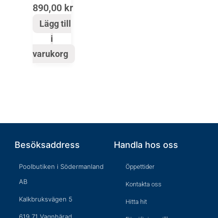
890,00
kr
Lägg till
i
varukorg
Besöksaddress
Handla hos oss
Poolbutiken i Södermanland
Öppettider
AB
Kontakta oss
Kalkbruksvägen 5
Hitta hit
619 71 Vagnhärad