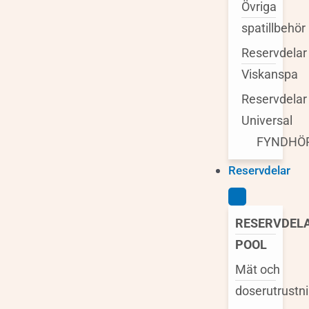
Övriga
spatillbehör
Reservdelar
Viskanspa
Reservdelar
Universal
FYNDHÖ
Reservdelar
RESERVDEL
POOL
Mät och
doserutrustn