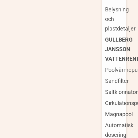
Belysning
och
plastdetaljer
GULLBERG
JANSSON
VATTENREN
Poolvärmep
Sandfilter
Saltklorinator
Cirkulations
Magnapool
Automatisk
dosering