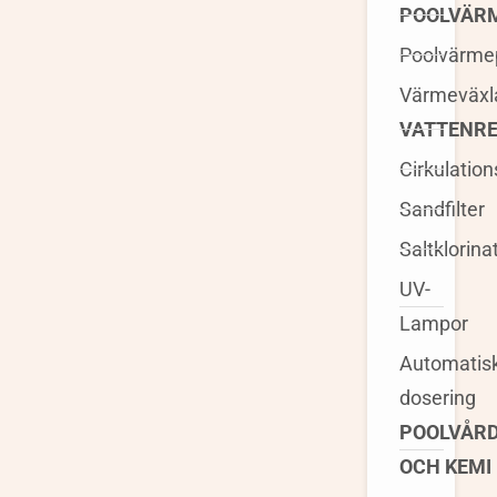
POOLVÄR
Poolvärm
Värmeväxl
VATTENRE
Cirkulatio
Sandfilter
Saltklorina
UV-
Lampor
Automatis
dosering
POOLVÅR
OCH KEMI