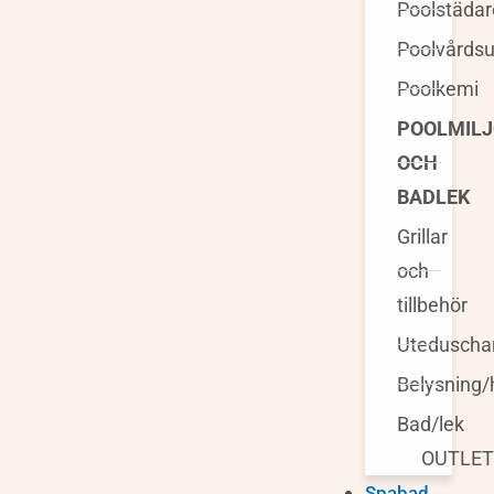
Poolstädar
Poolvårdsu
Poolkemi
POOLMILJ
OCH
BADLEK
Grillar
och
tillbehör
Uteduscha
Belysning/
Bad/lek
OUTLE
Spabad