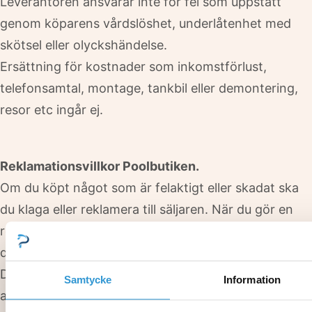
Leverantören ansvarar inte för fel som uppstått
genom köparens vårdslöshet, underlåtenhet med
skötsel eller olyckshändelse.
Ersättning för kostnader som inkomstförlust,
telefonsamtal, montage, tankbil eller demontering,
resor etc ingår ej.
Reklamationsvillkor Poolbutiken.
Om du köpt något som är felaktigt eller skadat ska
du klaga eller reklamera till säljaren. När du gör en
reklamation betyder det att du meddelar säljaren att
du inte är nöjd och varför.
Du måste reklamera varan ”inom skälig tid” efter det
Samtycke
Information
att du har upptäckt felet. Om du reklamerar inom två