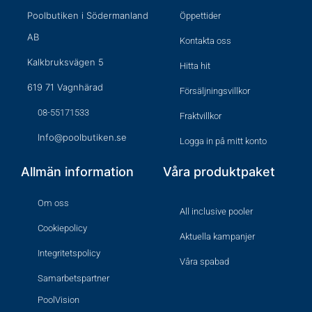
Poolbutiken i Södermanland
Öppettider
AB
Kontakta oss
Kalkbruksvägen 5
Hitta hit
619 71 Vagnhärad
Försäljningsvillkor
08-55171533
Fraktvillkor
Info@poolbutiken.se
Logga in på mitt konto
Allmän information
Våra produktpaket
Om oss
All inclusive pooler
Cookiepolicy
Aktuella kampanjer
Integritetspolicy
Våra spabad
Samarbetspartner
PoolVision