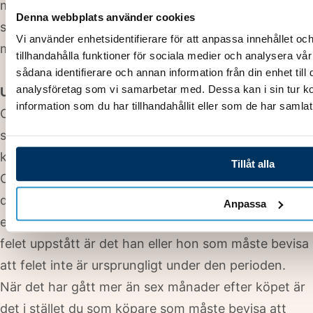
månader räknas det alltid som att det skett inom
Denna webbplats använder cookies
skälig tid. Ibland kan skälig tid vara längre än två
Vi använder enhetsidentifierare för att anpassa innehållet oc
månader, tillexempel om du varit sjuk eller bortrest.
tillhandahålla funktioner för sociala medier och analysera vår
sådana identifierare och annan information från din enhet til
analysföretag som vi samarbetar med. Dessa kan i sin tur 
Ursprungligt fel på varan
information som du har tillhandahållit eller som de har samlat
Om du upptäcker ett fel på varan under de första
sex månaderna efter köpet har du ett bättre
konsumentskydd.
Tillåt alla
Om felet är ursprungligt, det vill säga att det fanns
där från början har du rätt att få varan reparerad
Anpassa
eller utbytt. Om säljaren inte håller med dig om hur
felet uppstått är det han eller hon som måste bevisa
att felet inte är ursprungligt under den perioden.
När det har gått mer än sex månader efter köpet är
det i stället du som köpare som måste bevisa att