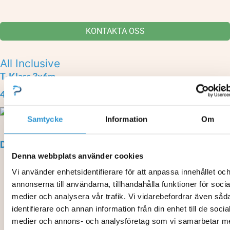
KONTAKTA OSS
All Inclusive
T‑Klass 3x6m
406 990:-
Samtycke
Information
Om
Detta ingår
Denna webbplats använder cookies
Poolstomme Thermoblock 3x6
Vi använder enhetsidentifierare för att anpassa innehållet oc
Svensktillverkad Medelhavsblå liner
annonserna till användarna, tillhandahålla funktioner för socia
Cirkulationspump
medier och analysera vår trafik. Vi vidarebefordrar även såd
Filtertank inkl. filterglas för extra lång livslängd
identifierare och annan information från din enhet till de socia
Poolbelysning vit LED
medier och annons- och analysföretag som vi samarbetar m