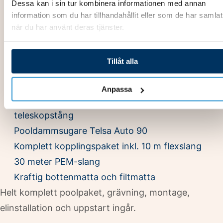
Dessa kan i sin tur kombinera informationen med annan
Bräddavlopp och 2 st inlopp
information som du har tillhandahållit eller som de har samlat
Säkerhetsöverdrag Roll-on Cover
när du har använt deras tjänster.
Inverter poolvärmepump
By-pass för flödesstyrning VP
Tillåt alla
Poolstege rostfritt stål
Stort kemikaliepaket
Anpassa
Poolvårdspaket med borste, håv och
teleskopstång
Pooldammsugare Telsa Auto 90
Komplett kopplingspaket inkl. 10 m flexslang
30 meter PEM-slang
Kraftig bottenmatta och filtmatta
Helt komplett poolpaket, grävning, montage,
elinstallation och uppstart ingår.