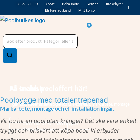
Hoppa
08-551 715 33
epost
Boka möte
Service
Broschyrer
Bli företagskund
Mitt konto
till
innehåll
Varukorg
0
Produktsökning
Få snabb pooloffert här!
All Inclusive
Poolbygge med totalentrepenad
Hos Poolbutiken är det enkelt att få en offert!
Inget strul - Få en badfärdig pool! Vi sköter allt, markarbete, montage
Markarbete, montage och el-installation ingår.
och elinstallation i vårt närområde ingår!
Vill du ha en pool utan krångel? Det ska vara enkelt,
Lämna offertförfrågan
Kontakta oss
tryggt och prisvärt att köpa pool! Vi erbjuder