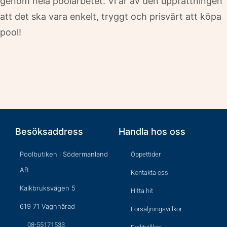
genom hela poolarbetet. Vi är av den uppfattningen
att det ska vara enkelt, tryggt och prisvärt att köpa
pool!
Besöksaddress
Handla hos oss
Poolbutiken i Södermanland
Öppettider
AB
Kontakta oss
Kalkbruksvägen 5
Hitta hit
619 71 Vagnhärad
Försäljningsvillkor
08-55171533