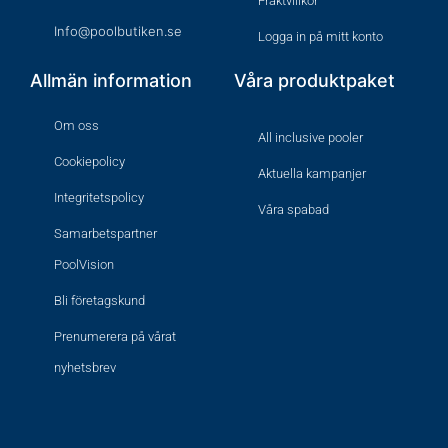
Fraktvillkor
Info@poolbutiken.se
Logga in på mitt konto
Allmän information
Våra produktpaket
Om oss
All inclusive pooler
Cookiepolicy
Aktuella kampanjer
Integritetspolicy
Våra spabad
Samarbetspartner
PoolVision
Bli företagskund
Prenumerera på vårat
nyhetsbrev