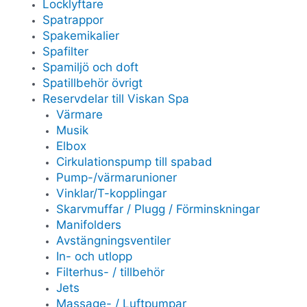
Locklyftare
Spatrappor
Spakemikalier
Spafilter
Spamiljö och doft
Spatillbehör övrigt
Reservdelar till Viskan Spa
Värmare
Musik
Elbox
Cirkulationspump till spabad
Pump-/värmarunioner
Vinklar/T-kopplingar
Skarvmuffar / Plugg / Förminskningar
Manifolders
Avstängningsventiler
In- och utlopp
Filterhus- / tillbehör
Jets
Massage- / Luftpumpar