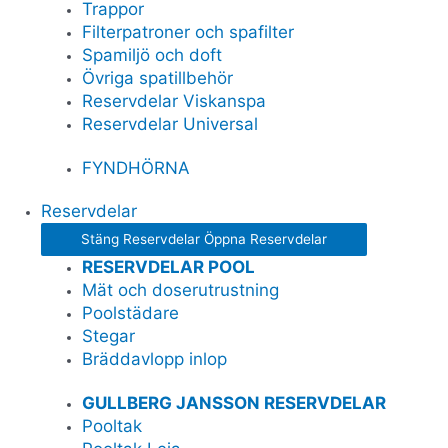
Trappor
Filterpatroner och spafilter
Spamiljö och doft
Övriga spatillbehör
Reservdelar Viskanspa
Reservdelar Universal
FYNDHÖRNA
Reservdelar
Stäng Reservdelar
Öppna Reservdelar
RESERVDELAR POOL
Mät och doserutrustning
Poolstädare
Stegar
Bräddavlopp inlop
GULLBERG JANSSON RESERVDELAR
Pooltak