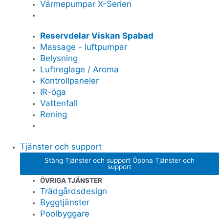
Värmepumpar X-Serien
Reservdelar Viskan Spabad
Massage - luftpumpar
Belysning
Luftreglage / Aroma
Kontrollpaneler
IR-öga
Vattenfall
Rening
Tjänster och support
Stäng Tjänster och support
Öppna Tjänster och
support
ÖVRIGA TJÄNSTER
Trädgårdsdesign
Byggtjänster
Poolbyggare