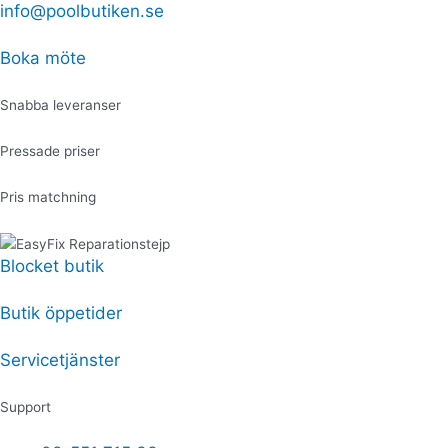
Hoppa
info@poolbutiken.se
Produktsökning
Produktsökning
till
innehåll
Boka möte
Snabba leveranser
Pressade priser
Pris matchning
Blocket butik
Butik öppetider
Servicetjänster
Support