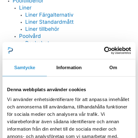
Pooltillbehör
Liner
Liner Färgalternativ
Liner Standardmått
Liner tillbehör
Poolvård
Poolrobot
Testutrustning
Poolvårdspaket
Poolvårdsutrustning
Samtycke
Information
Om
Badtermometer
Poolkemikalier
Pooldetaljer
Denna webbplats använder cookies
Jet-Stream
Vi använder enhetsidentifierare för att anpassa innehållet
Pooltrappa
och annonserna till användarna, tillhandahålla funktioner
Poolbelysning
Tillbehör Belysning
för sociala medier och analysera vår trafik. Vi
Inlopp
vidarebefordrar även sådana identifierare och annan
Filterlåda
information från din enhet till de sociala medier och
Bräddavlopp
annons- och analysföretag som vi samarbetar med.