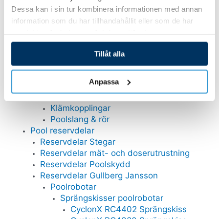
Tillbehör bräddavlopp
Dessa kan i sin tur kombinera informationen med annan
Poolstege
information som du har tillhandahållit eller som de har
Rördelar och ventiler
samlat in när du har använt deras tjänster.
Övriga kopplingar
Slangkopplingar i PVC
Tillåt alla
Slangklämmor
Lim smörj och tätmedel
Anpassa
Unioner
Ventiler
Klämkopplingar
Poolslang & rör
Pool reservdelar
Reservdelar Stegar
Reservdelar mät- och doserutrustning
Reservdelar Poolskydd
Reservdelar Gullberg Jansson
Poolrobotar
Sprängskisser poolrobotar
CyclonX RC4402 Sprängskiss