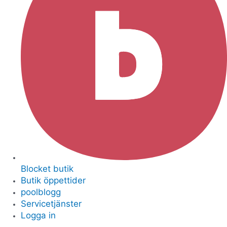
Blocket butik
Butik öppettider
poolblogg
Servicetjänster
Logga in