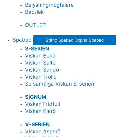
Belysning/högtalare
Bad/lek
OUTLET
Spabad
Stäng Spabad
Öppna Spabad
S-SERIEN
Viskan Bokö
Viskan Saltö
Viskan Sandö
Viskan Trollö
Se samtliga Viskan S-serien
SIGNUM
Viskan Fridfull
Viskan Klarö
V-SERIEN
Viskan Asperö