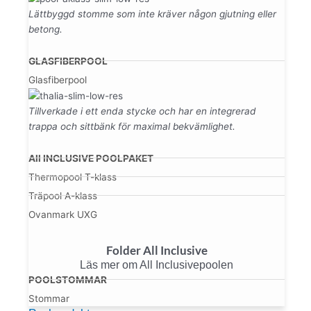
Lättbyggd stomme som inte kräver någon gjutning eller
betong.
GLASFIBERPOOL
Glasfiberpool
Tillverkade i ett enda stycke och har en integrerad
trappa och sittbänk för maximal bekvämlighet.
All INCLUSIVE POOLPAKET
Thermopool T-klass
Träpool A-klass
Ovanmark UXG
Folder All Inclusive
Läs mer om All Inclusivepoolen
POOLSTOMMAR
Stommar