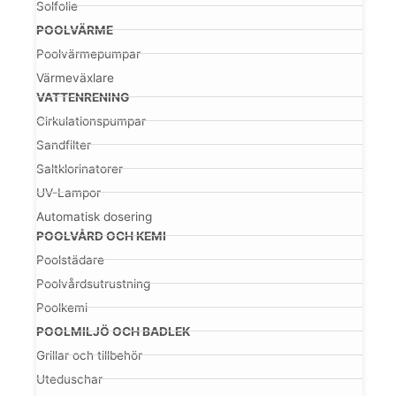
Solfolie
POOLVÄRME
Poolvärmepumpar
Värmeväxlare
VATTENRENING
Cirkulationspumpar
Sandfilter
Saltklorinatorer
UV-Lampor
Automatisk dosering
POOLVÅRD OCH KEMI
Poolstädare
Poolvårdsutrustning
Poolkemi
POOLMILJÖ OCH BADLEK
Grillar och tillbehör
Uteduschar