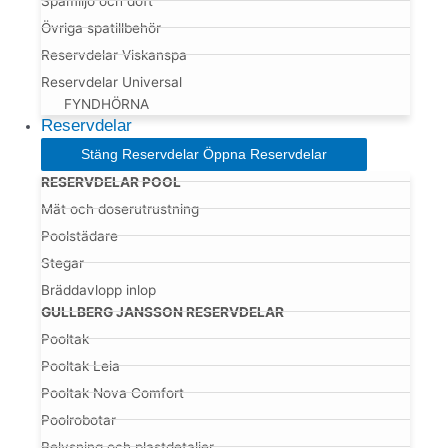
Spamiljö och doft
Övriga spatillbehör
Reservdelar Viskanspa
Reservdelar Universal
FYNDHÖRNA
Reservdelar
Stäng Reservdelar
Öppna Reservdelar
RESERVDELAR POOL
Mät och doserutrustning
Poolstädare
Stegar
Bräddavlopp inlop
GULLBERG JANSSON RESERVDELAR
Pooltak
Pooltak Leia
Pooltak Nova Comfort
Poolrobotar
Belysning och plastdetaljer