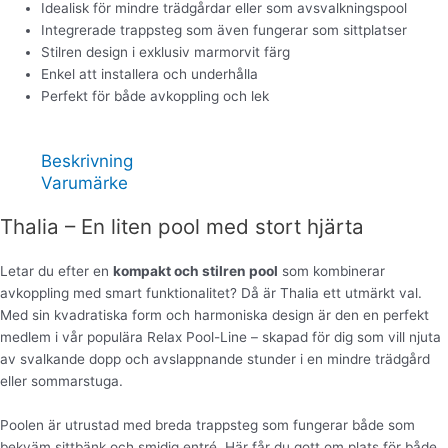
Idealisk för mindre trädgårdar eller som avsvalkningspool
Integrerade trappsteg som även fungerar som sittplatser
Stilren design i exklusiv marmorvit färg
Enkel att installera och underhålla
Perfekt för både avkoppling och lek
Beskrivning
Varumärke
Thalia – En liten pool med stort hjärta
Letar du efter en
kompakt och stilren pool
som kombinerar
avkoppling med smart funktionalitet? Då är Thalia ett utmärkt val.
Med sin kvadratiska form och harmoniska design är den en perfekt
medlem i vår populära Relax Pool-Line – skapad för dig som vill njuta
av svalkande dopp och avslappnande stunder i en mindre trädgård
eller sommarstuga.
Poolen är utrustad med breda trappsteg som fungerar både som
bekväm sittbänk och smidig entré. Här får du gott om plats för både