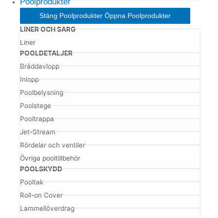
Poolprodukter
Stäng Poolprodukter
Öppna Poolprodukter
LINER OCH SARG
Liner
POOLDETALJER
Bräddavlopp
Inlopp
Poolbelysning
Poolstege
Pooltrappa
Jet-Stream
Rördelar och ventiler
Övriga pooltillbehör
POOLSKYDD
Pooltak
Roll-on Cover
Lammellöverdrag