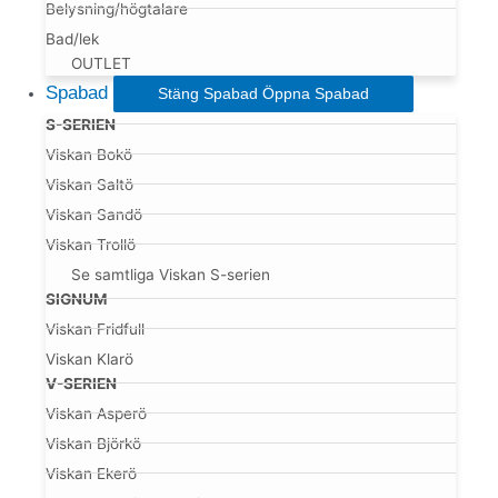
Belysning/högtalare
Bad/lek
OUTLET
Spabad
Stäng Spabad
Öppna Spabad
S-SERIEN
Viskan Bokö
Viskan Saltö
Viskan Sandö
Viskan Trollö
Se samtliga Viskan S-serien
SIGNUM
Viskan Fridfull
Viskan Klarö
V-SERIEN
Viskan Asperö
Viskan Björkö
Viskan Ekerö