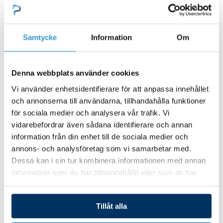
Belysning
Luftreglage / Aroma
Kontrollpaneler
Samtycke
Information
Om
IR-öga
Vattenfall
Rening
Denna webbplats använder cookies
Tjänster och support
Vi använder enhetsidentifierare för att anpassa innehållet
Stäng Tjänster och support
Öppna Tjänster
och annonserna till användarna, tillhandahålla funktioner
och support
för sociala medier och analysera vår trafik. Vi
ÖVRIGA TJÄNSTER
vidarebefordrar även sådana identifierare och annan
Trädgårdsdesign
information från din enhet till de sociala medier och
Byggtjänster
annons- och analysföretag som vi samarbetar med.
Poolbyggare
Dessa kan i sin tur kombinera informationen med annan
Hotel och boende med pool spa
information som du har tillhandahållit eller som de har
MANUALER OCH BROSCHYRER
samlat in när du har använt deras tjänster.
All Inclusive
Tillåt alla
Spaköpare
Materialpaket Thermopool