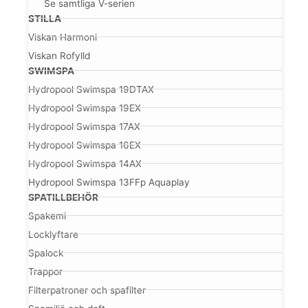
Se samtliga V-serien
STILLA
Viskan Harmoni
Viskan Rofylld
SWIMSPA
Hydropool Swimspa 19DTAX
Hydropool Swimspa 19EX
Hydropool Swimspa 17AX
Hydropool Swimspa 16EX
Hydropool Swimspa 14AX
Hydropool Swimspa 13FFp Aquaplay
SPATILLBEHÖR
Spakemi
Locklyftare
Spalock
Trappor
Filterpatroner och spafilter