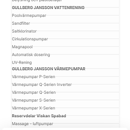
GULLBERG JANSSON VATTENRENING
Poolvärmepumpar
Sandfilter
Saltklorinator
Cirkulationspumpar
Magnapool
Automatisk dosering
UV-Rening
GULLBERG JANSSON VÄRMEPUMPAR
Värmepumpar P-Serien
Värmepumpar Q-Serien Inverter
Värmepumpar Q-Serien
Värmepumpar S-Serien
Värmepumpar X-Serien
Reservdelar Viskan Spabad
Massage - luftpumpar