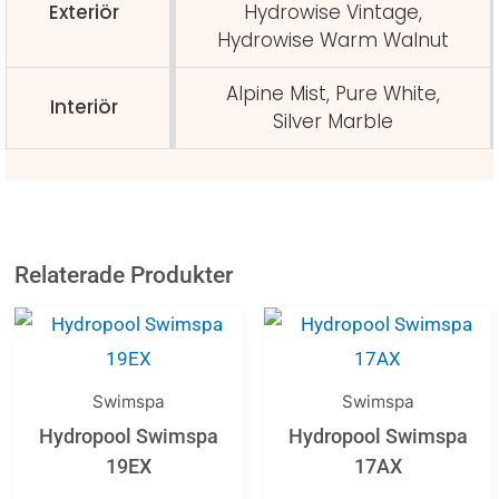
Exteriör
Hydrowise Vintage,
Hydrowise Warm Walnut
Alpine Mist, Pure White,
Interiör
Silver Marble
Relaterade Produkter
Den
Den
här
här
produkten
produkten
Swimspa
Swimspa
har
har
Hydropool Swimspa
Hydropool Swimspa
flera
flera
19EX
17AX
varianter.
varianter.