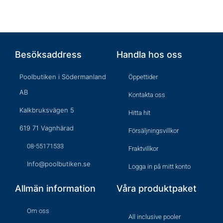
produktsidan
Besöksaddress
Handla hos oss
Poolbutiken i Södermanland
Öppettider
AB
Kontakta oss
Kalkbruksvägen 5
Hitta hit
619 71 Vagnhärad
Försäljningsvillkor
08-55171533
Fraktvillkor
Info@poolbutiken.se
Logga in på mitt konto
Allmän information
Våra produktpaket
Om oss
All inclusive pooler