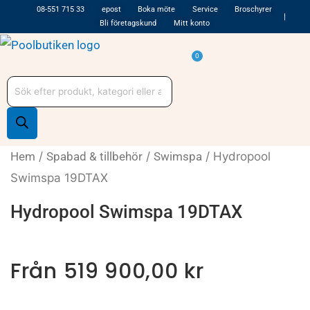
Hoppa
08-551 715 33
epost
Boka möte
Service
Broschyrer
Bli företagskund
Mitt konto
till
innehåll
Varukorg
0
Produktsökning
Hem
/
Spabad & tillbehör
/
Swimspa
/ Hydropool
Swimspa 19DTAX
Hydropool Swimspa 19DTAX
Från
519 900,00
kr