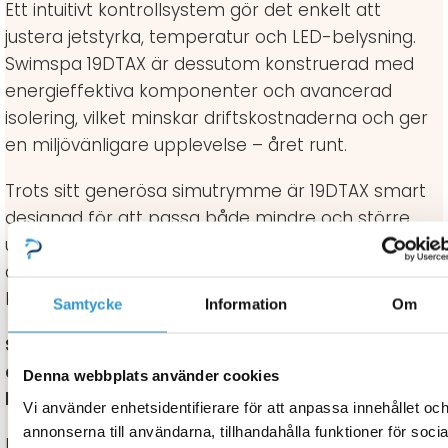
Ett intuitivt kontrollsystem gör det enkelt att
justera jetstyrka, temperatur och LED-belysning.
Swimspa 19DTAX är dessutom konstruerad med
energieffektiva komponenter och avancerad
isolering, vilket minskar driftskostnaderna och ger
en miljövänligare upplevelse – året runt.
Trots sitt generösa simutrymme är 19DTAX smart
designad för att passa både mindre och större
uteplatser, vilket gör den perfekt för trädgårdar
där man vill maximera funktionalitet utan att
kompromissa på lyx.
Samtycke
Information
Om
Swimspa 19DTAX är mer än bara ett swimspa –
det är en investering i hälsa, välbefinnande och
Denna webbplats använder cookies
livskvalitet.
Vi använder enhetsidentifierare för att anpassa innehållet oc
annonserna till användarna, tillhandahålla funktioner för socia
Interiör