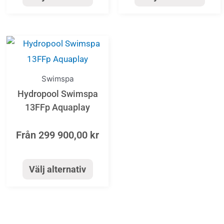
kan
kan
väljas
väljas
på
på
Den
produktsidan
produktsida
här
produkten
Swimspa
har
Hydropool Swimspa
flera
13FFp Aquaplay
varianter.
Från
299 900,00
kr
De
olika
alternativen
Välj alternativ
kan
väljas
på