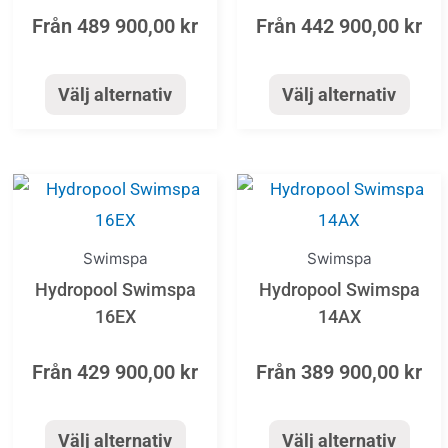
Från
489 900,00
kr
Från
442 900,00
kr
De
De
olika
olika
alternativen
alternativen
Välj alternativ
Välj alternativ
kan
kan
väljas
väljas
på
på
Den
Den
produktsidan
produktsida
här
här
produkten
produkten
Swimspa
Swimspa
har
har
Hydropool Swimspa
Hydropool Swimspa
flera
flera
16EX
14AX
varianter.
varianter.
Från
429 900,00
kr
Från
389 900,00
kr
De
De
olika
olika
alternativen
alternativen
Välj alternativ
Välj alternativ