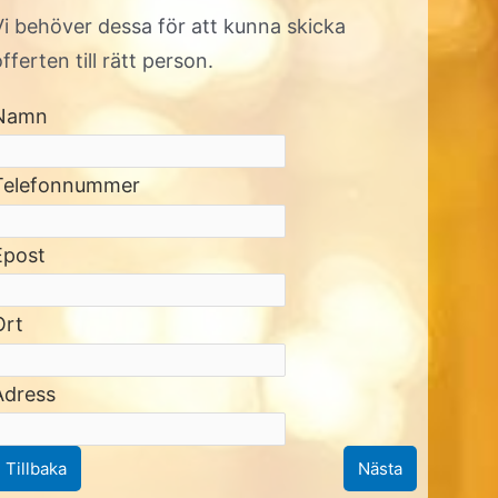
Vi behöver dessa för att kunna skicka
offerten till rätt person.
Namn
Telefonnummer
Epost
Ort
Adress
Tillbaka
Nästa