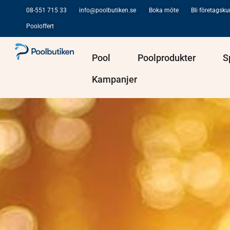
Hoppa
08-551 715 33
info@poolbutiken.se
Boka möte
Bli företagsk
till
Pooloffert
innehåll
Öppna Pool
Öppna Po
Pool
Poolprodukter
S
Kampanjer