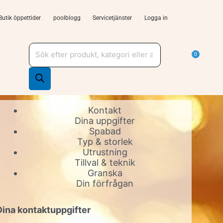
Butik öppettider
poolblogg
Servicetjänster
Logga in
Produktsökning
a Tjänster och support
Varu
0
Kontakt
Spabad
Utrustning
Granska
Dina kontaktuppgifter