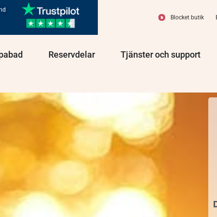
und
Blocket butik
olprodukter
Öppna Spabad
Öppna Reservdelar
Öppn
pabad
Reservdelar
Tjänster och support