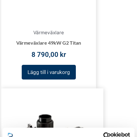
Värmeväxlare
Värmeväxlare 49kW G2 Titan
8 790,00
kr
Lägg till i varukorg
Price
range:
6
431,00 kr
through
7