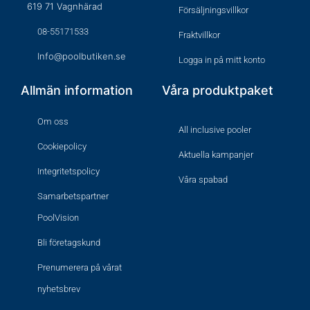
619 71 Vagnhärad
Försäljningsvillkor
08-55171533
Fraktvillkor
Info@poolbutiken.se
Logga in på mitt konto
Allmän information
Våra produktpaket
Om oss
All inclusive pooler
Cookiepolicy
Aktuella kampanjer
Integritetspolicy
Våra spabad
Samarbetspartner
PoolVision
Bli företagskund
Prenumerera på vårat
nyhetsbrev