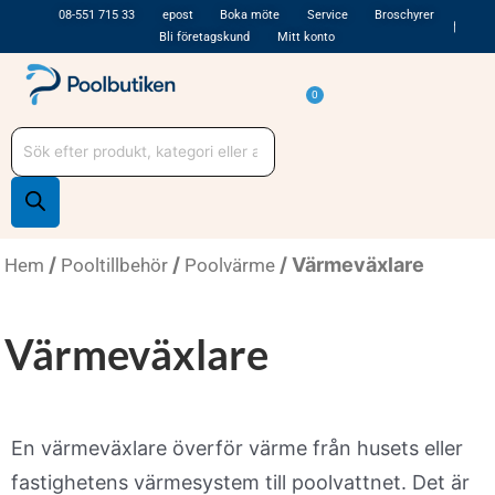
Hoppa
08-551 715 33
epost
Boka möte
Service
Broschyrer
Bli företagskund
Mitt konto
till
innehåll
Varukorg
0
Produktsökning
/
/
/ Värmeväxlare
Hem
Pooltillbehör
Poolvärme
Värmeväxlare
En värmeväxlare överför värme från husets eller
fastighetens värmesystem till poolvattnet. Det är