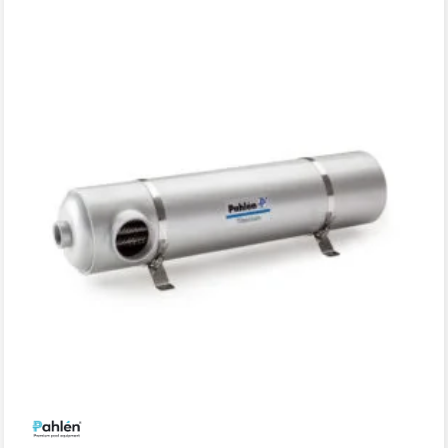
range:
21
065,00 k
through
40
707,00 k