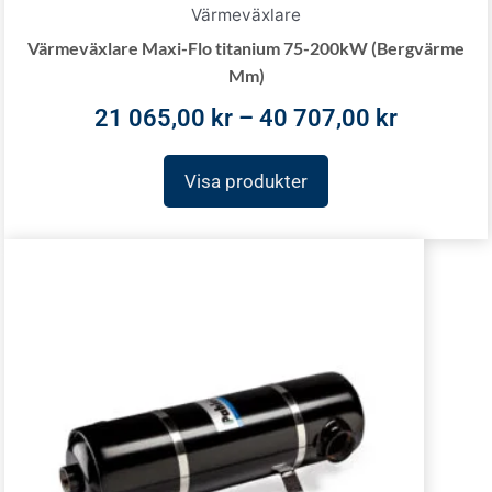
Värmeväxlare
Värmeväxlare Maxi-Flo titanium 75-200kW (Bergvärme
Mm)
21 065,00
kr
–
40 707,00
kr
Visa produkter
Price
range:
7
772,00 kr
through
18
872,00 kr