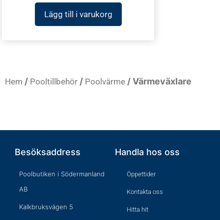
Lägg till i varukorg
/
/
/ Värmeväxlare
Hem
Pooltillbehör
Poolvärme
Besöksaddress
Handla hos oss
Poolbutiken i Södermanland
Öppettider
AB
Kontakta oss
Kalkbruksvägen 5
Hitta hit