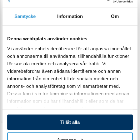
228,00 kr
Samtycke
Information
Om
Denna webbplats använder cookies
Vi använder enhetsidentifierare för att anpassa innehållet
och annonserna till användarna, tillhandahålla funktioner
för sociala medier och analysera vår trafik. Vi
Värmeväxlare
vidarebefordrar även sådana identifierare och annan
Elvärmare Aqua Compact termoplast 3-18kW
information från din enhet till de sociala medier och
annons- och analysföretag som vi samarbetar med.
6 431,00
kr
–
7 228,00
kr
Dessa kan i sin tur kombinera informationen med annan
information som du har tillhandahållit eller som de har
Visa produkter
samlat in när du har använt deras tjänster.
Tillåt alla
Anpassa