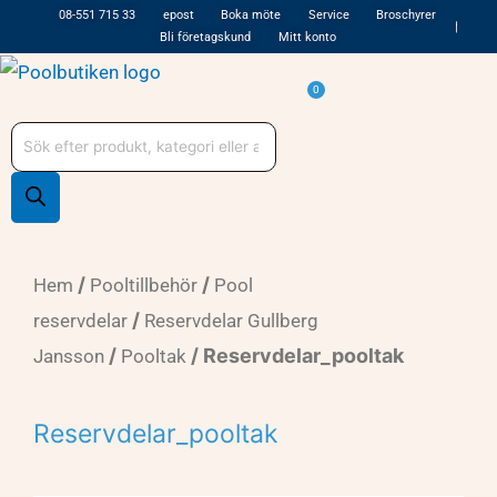
Hoppa
08-551 715 33
epost
Boka möte
Service
Broschyrer
Bli företagskund
Mitt konto
till
innehåll
Varukorg
0
Produktsökning
/
/
Hem
Pooltillbehör
Pool
/
reservdelar
Reservdelar Gullberg
/
/ Reservdelar_pooltak
Jansson
Pooltak
Reservdelar_pooltak