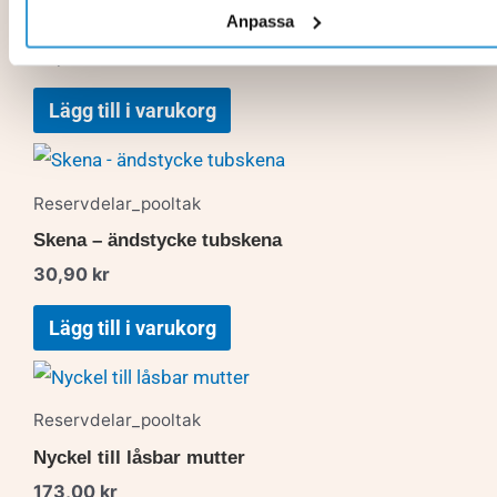
Anpassa
Låspinne sektionslåsning – Comfort
29,40
kr
Lägg till i varukorg
Reservdelar_pooltak
Skena – ändstycke tubskena
30,90
kr
Lägg till i varukorg
Reservdelar_pooltak
Nyckel till låsbar mutter
173,00
kr