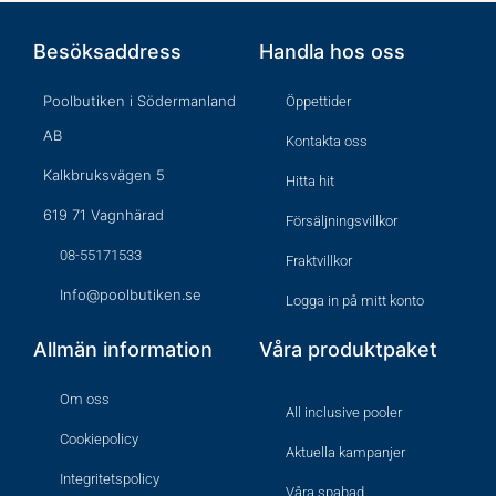
Besöksaddress
Handla hos oss
Poolbutiken i Södermanland
Öppettider
AB
Kontakta oss
Kalkbruksvägen 5
Hitta hit
619 71 Vagnhärad
Försäljningsvillkor
08-55171533
Fraktvillkor
Info@poolbutiken.se
Logga in på mitt konto
Allmän information
Våra produktpaket
Om oss
All inclusive pooler
Cookiepolicy
Aktuella kampanjer
Integritetspolicy
Våra spabad