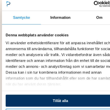
Reservdelar_pooltak
Reservdelar_pooltak
Samtycke
Information
Om
Vindhake comfort
M5x20 Försänkt skruv
195,00
kr
2,00
kr
Denna webbplats använder cookies
Lägg till i varukorg
Lägg till i varukorg
Vi använder enhetsidentifierare för att anpassa innehållet oc
annonserna till användarna, tillhandahålla funktioner för socia
medier och analysera vår trafik. Vi vidarebefordrar även såd
Reservdelar_pooltak
identifierare och annan information från din enhet till de socia
medier och annons- och analysföretag som vi samarbetar m
M6x20 kullrig skruv
Dessa kan i sin tur kombinera informationen med annan
4,00
kr
information som du har tillhandahållit eller som de har samlat
när du har använt deras tjänster.
Lägg till i varukorg
Tillåt alla
Reservdelar_pooltak