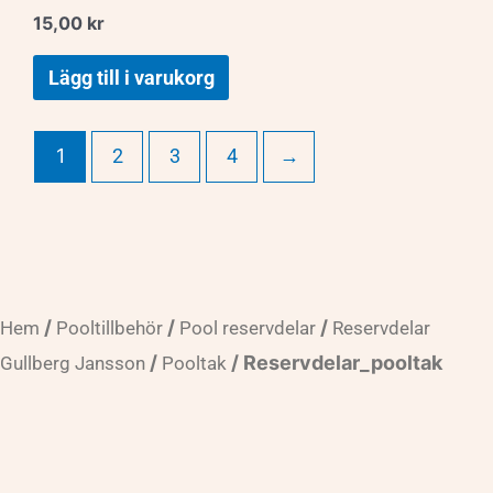
15,00
kr
Lägg till i varukorg
1
2
3
4
→
/
/
/
Hem
Pooltillbehör
Pool reservdelar
Reservdelar
/
/ Reservdelar_pooltak
Gullberg Jansson
Pooltak