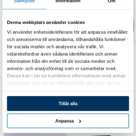
Samtycke
Information
Om
Denna webbplats använder cookies
Vi använder enhetsidentifierare för att anpassa innehållet
och annonserna till användarna, tillhandahålla funktioner
för sociala medier och analysera vår trafik. Vi
Reservdelar_pooltak
Reservdelar_pooltak
vidarebefordrar även sådana identifierare och annan
information från din enhet till de sociala medier och
Panellist utsida dubbel
Produkt
annons- och analysföretag som vi samarbetar med.
Dessa kan i sin tur kombinera informationen med annan
19,10
kr
535,00
kr
information som du har tillhandahållit eller som de har
samlat in när du har använt deras tjänster.
Lägg till i varukorg
Lägg till i varukorg
Tillåt alla
Anpassa