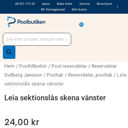
Hoppa
08-551 715 33
epost
Boka möte
Service
Broschyrer
Bli företagskund
Mitt konto
till
innehåll
Varukorg
0
Produktsökning
Hem
/
Pooltillbehör
/
Pool reservdelar
/
Reservdelar
Gullberg Jansson
/
Pooltak
/
Reservdelar_pooltak
/ Leia
sektionslås skena vänster
Leia sektionslås skena vänster
24,00
kr