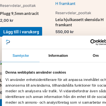
Reservdelar_pooltak
Reservdelar_pooltak
Plugg 9,5mm antracit
Leia hjulkassett skensida H
2,00
kr
framkant
550,00
kr
Lägg till i varukorg
Lägg till i varukorg
Samtycke
Information
Om
Denna webbplats använder cookies
Reservdelar_pooltak
Vi använder enhetsidentifierare för att anpassa innehållet oc
Leia/Alva Måttbeställt
Reservdelar_pooltak
Manuell låsning H
annonserna till användarna, tillhandahålla funktioner för socia
Skjutdörr – lås
medier och analysera vår trafik. Vi vidarebefordrar även såd
623,00
kr
(Måttbeställt tak)
identifierare och annan information från din enhet till de socia
314,00
kr
medier och annons- och analysföretag som vi samarbetar m
Lägg till i varukorg