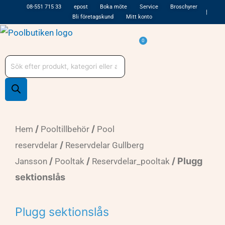
Hoppa
08-551 715 33
epost
Boka möte
Service
Broschyrer
Bli företagskund
Mitt konto
till
innehåll
Varukorg
0
Produktsökning
/
/
Hem
Pooltillbehör
Pool
/
reservdelar
Reservdelar Gullberg
/
/
/ Plugg
Jansson
Pooltak
Reservdelar_pooltak
sektionslås
Plugg sektionslås