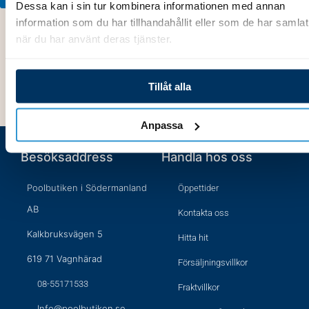
Dessa kan i sin tur kombinera informationen med annan
Lägg till i varukorg
information som du har tillhandahållit eller som de har samlat
när du har använt deras tjänster.
Tillåt alla
Anpassa
Besöksaddress
Handla hos oss
Poolbutiken i Södermanland
Öppettider
AB
Kontakta oss
Kalkbruksvägen 5
Hitta hit
619 71 Vagnhärad
Försäljningsvillkor
08-55171533
Fraktvillkor
Info@poolbutiken.se