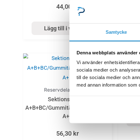
44,00
kr
Lägg till i varukorg
Samtycke
Denna webbplats använder 
Vi använder enhetsidentifierar
sociala medier och analysera 
till de sociala medier och a
Lei
med annan information som du 
Reservdelar_pooltak
Sektionstätning
A+B+BC/Gummitätning dörr Nova
A+B
56,30
kr