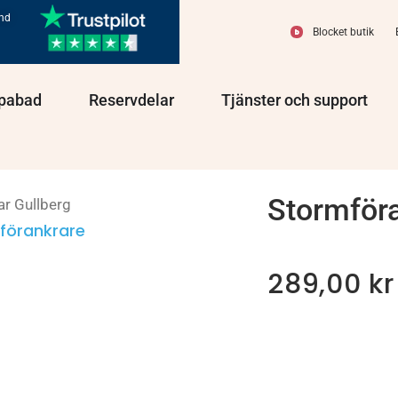
und
Blocket butik
olprodukter
Öppna Spabad
Öppna Reservdelar
Öppn
pabad
Reservdelar
Tjänster och support
Stormför
ar Gullberg
förankrare
289,00
kr