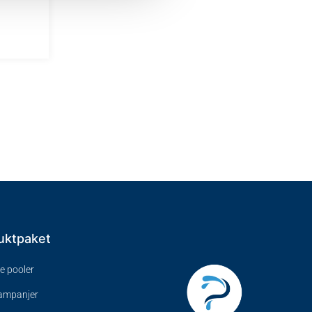
uktpaket
ve pooler
kampanjer