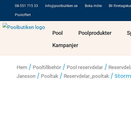
Hoppa
08-551 715 33
info@poolbutiken.se
Boka möte
Bli företagsk
till
Pooloffert
innehåll
Öppna Pool
Öppna Po
Pool
Poolprodukter
S
Kampanjer
/
/
/
Hem
Pooltillbehör
Pool reservdelar
Reservdel
/
/
/ Storm
Jansson
Pooltak
Reservdelar_pooltak