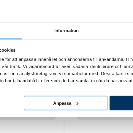
11,00
kr
11,40
kr
Lägg till i varukorg
Lägg till i varukor
Information
cookies
e för att anpassa innehållet och annonserna till användarna, tillh
vår trafik. Vi vidarebefordrar även sådana identifierare och anna
Reservdelar_pooltak
Reservdelar_poolta
nnons- och analysföretag som vi samarbetar med. Dessa kan i sin
a Box Dörrtätning par
Skjutdörr – lås (Måttbestä
har tillhandahållit eller som de har samlat in när du har använt 
591,00
kr
314,00
kr
Anpassa
Lägg till i varukorg
Lägg till i varukor