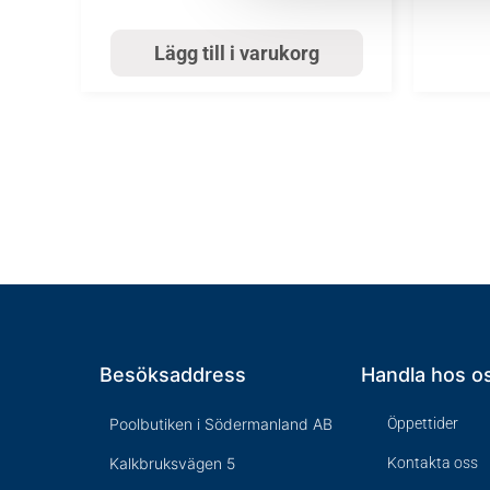
Lägg till i varukorg
Besöksaddress
Handla hos o
Poolbutiken i Södermanland AB
Öppettider
Kalkbruksvägen 5
Kontakta oss