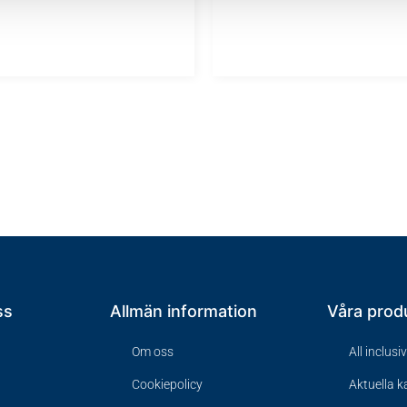
ss
Allmän information
Våra prod
Om oss
All inclusi
Cookiepolicy
Aktuella 