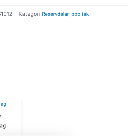
31012
Kategori
Reservdelar_pooltak
k
tag