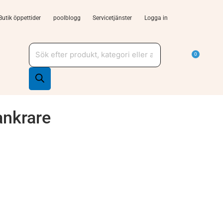
Butik öppettider
poolblogg
Servicetjänster
Logga in
Produktsökning
a Tjänster och support
Varu
0
ankrare