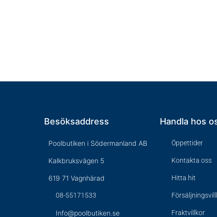
Besöksaddress
Handla hos o
Poolbutiken i Södermanland AB
Öppettider
Kalkbruksvägen 5
Kontakta oss
619 71 Vagnhärad
Hitta hit
08-55171533
Försäljningsvil
Info@poolbutiken.se
Fraktvillkor