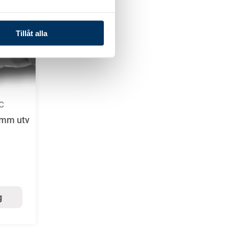
Tillåt alla
C
0mm utv
g