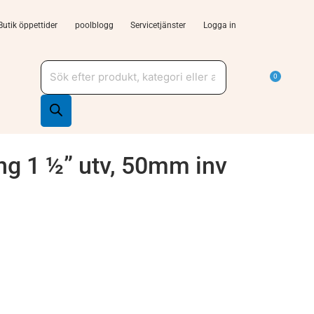
Butik öppettider
poolblogg
Servicetjänster
Logga in
Produktsökning
a Tjänster och support
Varu
0
ng 1 ½” utv, 50mm inv