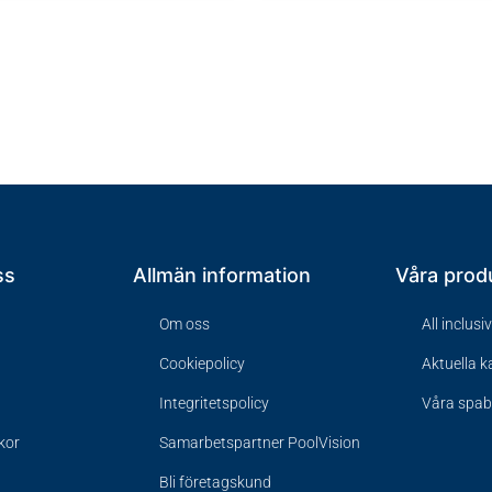
ss
Allmän information
Våra prod
Om oss
All inclusi
Cookiepolicy
Aktuella 
Integritetspolicy
Våra spa
lkor
Samarbetspartner PoolVision
Bli företagskund