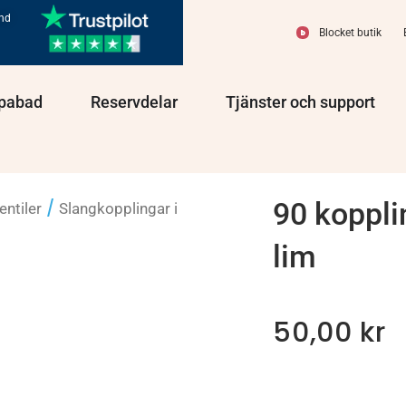
und
Blocket butik
olprodukter
Öppna Spabad
Öppna Reservdelar
Öppn
pabad
Reservdelar
Tjänster och support
90 koppli
/
entiler
Slangkopplingar i
lim
50,00
kr