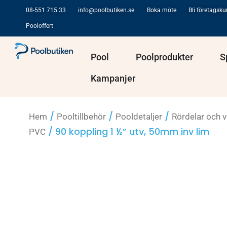
Hoppa
08-551 715 33
info@poolbutiken.se
Boka möte
Bli företagsk
till
Pooloffert
innehåll
Öppna Pool
Öppna Po
Pool
Poolprodukter
S
Kampanjer
/
/
/
Hem
Pooltillbehör
Pooldetaljer
Rördelar och v
/ 90 koppling 1 ½” utv, 50mm inv lim
PVC