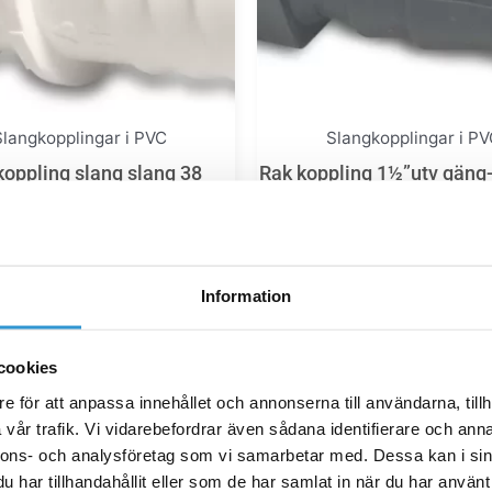
Slangkopplingar i PVC
Slangkopplingar i PV
koppling slang slang 38
Rak koppling 1½”utv gäng
25,00
kr
55,00
kr
Information
Lägg till i varukorg
Lägg till i varukor
cookies
e för att anpassa innehållet och annonserna till användarna, tillh
vår trafik. Vi vidarebefordrar även sådana identifierare och anna
nnons- och analysföretag som vi samarbetar med. Dessa kan i sin
har tillhandahållit eller som de har samlat in när du har använt 