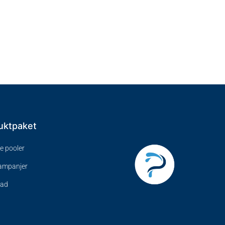
uktpaket
ve pooler
kampanjer
bad