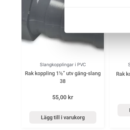
Slangkopplingar i PVC
Rak koppling 1½” utv gäng-slang
Rak k
38
55,00
kr
Lägg till i varukorg