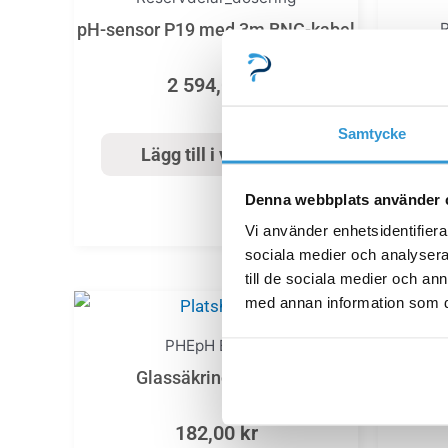
R
pH-sensor P19 med 3m BNC-kabel
Kalib
2 594,00
kr
Exper
Samtycke
Lägg till i varukorg
Denna webbplats använder 
Vi använder enhetsidentifierar
sociala medier och analysera 
till de sociala medier och a
med annan information som du 
PHE­pH Expert
Förläng
Glassäkring 500 mA
182,00
kr