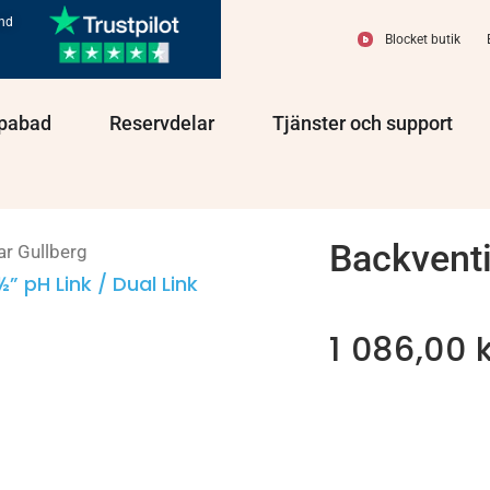
und
Blocket butik
olprodukter
Öppna Spabad
Öppna Reservdelar
Öppn
pabad
Reservdelar
Tjänster och support
Backventi
ar Gullberg
½” pH Link / Dual Link
1 086,00