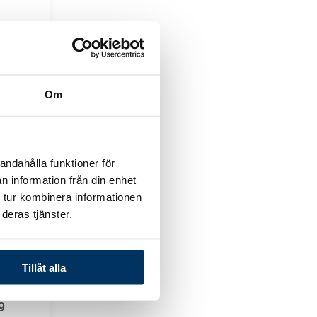
Chlor
Om
g
andahålla funktioner för
n information från din enhet
 tur kombinera informationen
deras tjänster.
g
Tillåt alla
x 700mV
9