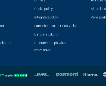
Om oss
All inclusi
Cookiepolicy
Aktuella 
Integritetspolicy
Våra spa
lkor
Samarbetspartner PoolVision
Bli företagskund
tt konto
Prenumerera på vårat
nyhetsbrev