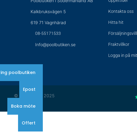
Poolbutiken i Södermanland AB
Öppettider
Kalkbruksvägen 5
Kontakta oss
619 71 Vagnhärad
Hitta hit
08-55171533
Försäljningsvil
Info@poolbutiken.se
Fraktvillkor
Logga in på mi
Ring poolbutiken
Epost
© Poolbutiken 2025
Boka möte
Offert