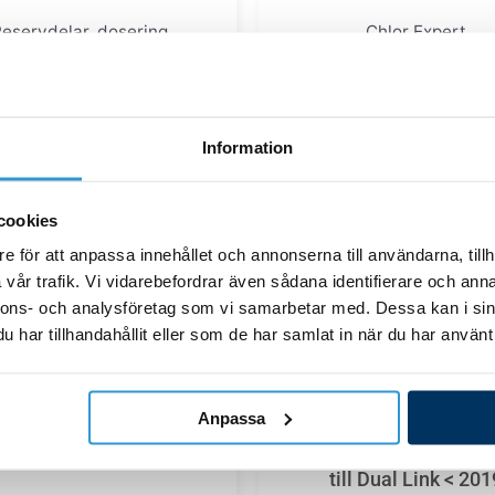
eservdelar_dosering
Chlor Expert
reringsvätska till Chlor
Peristaltiskt pumphjul 
t/Dual Link (6 x 470mV)
Expert/pH Expert
Information
350,00
kr
512,00
kr
cookies
Lägg till i varukorg
Lägg till i varukor
e för att anpassa innehållet och annonserna till användarna, tillh
vår trafik. Vi vidarebefordrar även sådana identifierare och anna
nnons- och analysföretag som vi samarbetar med. Dessa kan i sin
har tillhandahållit eller som de har samlat in när du har använt 
SLUT I LAGER
Tri pH Link
ningskabel sensor 3m till
Reservdelar_doserin
Anpassa
pH Link / Dual Link
Kalibreringsvätska Redo
till Dual Link < 201