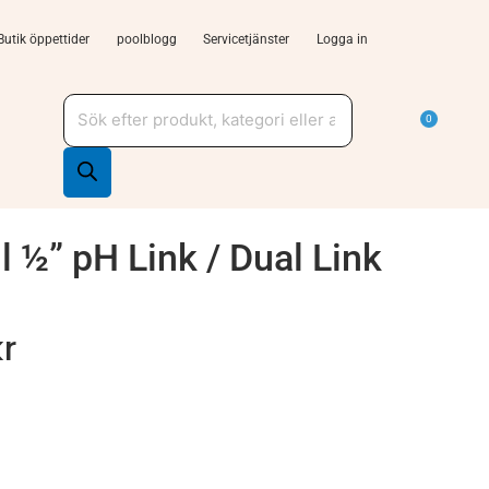
Butik öppettider
poolblogg
Servicetjänster
Logga in
Produktsökning
a Tjänster och support
Varu
0
l ½” pH Link / Dual Link
kr