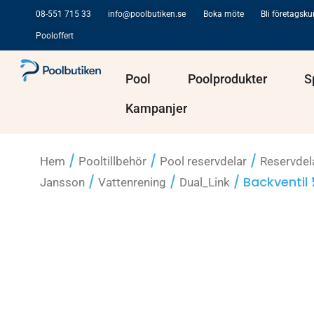
Hoppa
08-551 715 33
info@poolbutiken.se
Boka möte
Bli företagsk
till
Pooloffert
innehåll
Öppna Pool
Öppna Po
Pool
Poolprodukter
S
Kampanjer
/
/
/
Hem
Pooltillbehör
Pool reservdelar
Reservdel
/
/
/ Backventil 
Jansson
Vattenrening
Dual_Link