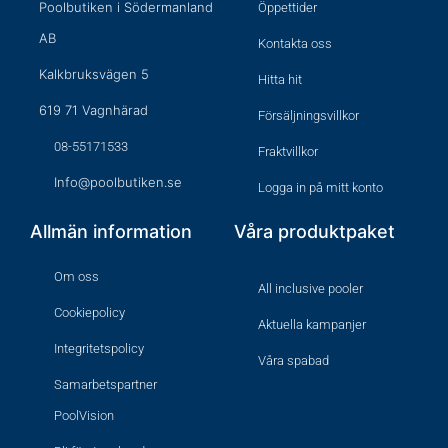
Poolbutiken i Södermanland
Öppettider
AB
Kontakta oss
Kalkbruksvägen 5
Hitta hit
619 71 Vagnhärad
Försäljningsvillkor
08-55171533
Fraktvillkor
Info@poolbutiken.se
Logga in på mitt konto
Allmän information
Våra produktpaket
Om oss
All inclusive pooler
Cookiepolicy
Aktuella kampanjer
Integritetspolicy
Våra spabad
Samarbetspartner
PoolVision