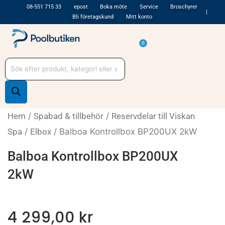
Hoppa
08-551 715 33
epost
Boka möte
Service
Broschyrer
Bli företagskund
Mitt konto
till
innehåll
Varukorg
0
Produktsökning
Hem
/
Spabad & tillbehör
/
Reservdelar till Viskan
Spa
/
Elbox
/ Balboa Kontrollbox BP200UX 2kW
Balboa Kontrollbox BP200UX
2kW
4 299,00
kr