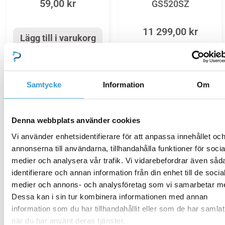
59,00
kr
GS520SZ
11 299,00
kr
Lägg till i varukorg
Lägg till i varukorg
Samtycke
Information
Om
Denna webbplats använder cookies
Vi använder enhetsidentifierare för att anpassa innehållet oc
annonserna till användarna, tillhandahålla funktioner för socia
Elbox
Elbox
medier och analysera vår trafik. Vi vidarebefordrar även såd
Balboa Kontrollbox
Balboa Kontrollbox
identifierare och annan information från din enhet till de socia
GS510SZ
GS504SZ
medier och annons- och analysföretag som vi samarbetar m
Dessa kan i sin tur kombinera informationen med annan
9 239,00
kr
5 995,00
kr
information som du har tillhandahållit eller som de har samlat
när du har använt deras tjänster.