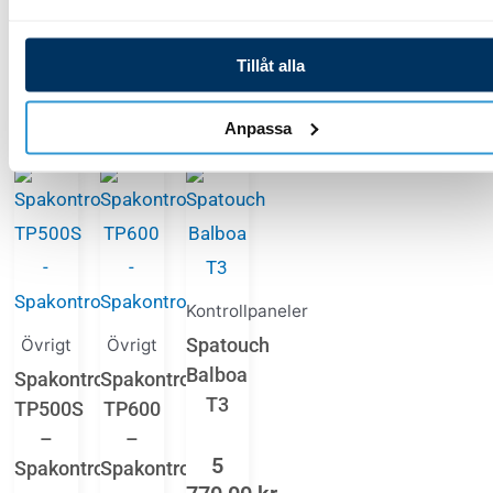
Lägg till i varukorg
Lägg till i varukorg
Tillåt alla
Anpassa
Du Kanske Också Gillar …
Kontrollpaneler
Spatouch
Övrigt
Övrigt
Balboa
Spakontroll
Spakontroll
T3
TP500S
TP600
–
–
5
Spakontroll
Spakontroll