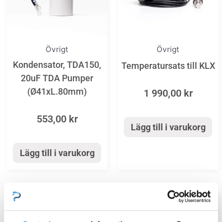
Övrigt
Övrigt
Kondensator, TDA150,
Temperatursats till KLX
20uF TDA Pumper
(Ø41xL.80mm)
1 990,00
kr
553,00
kr
Lägg till i varukorg
Lägg till i varukorg
Den
Den
här
här