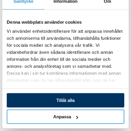
Samtycke
Information
Om
produkten
produkten
har
har
Denna webbplats använder cookies
flera
flera
Vi använder enhetsidentifierare för att anpassa innehållet
varianter.
varianter.
och annonserna till användarna, tillhandahålla funktioner
De
De
för sociala medier och analysera vår trafik. Vi
Övrigt
Övrigt
olika
olika
vidarebefordrar även sådana identifierare och annan
1-2-3-funktions touch
Doseringspumpar 230 V
alternativen
alternativen
information från din enhet till de sociala medier och
mini
annons- och analysföretag som vi samarbetar med.
kan
kan
Dessa kan i sin tur kombinera informationen med annan
väljas
väljas
information som du har tillhandahållit eller som de har
Välj alternativ
på
på
samlat in när du har använt deras tjänster.
Välj alternativ
produktsidan
produktsida
Tillåt alla
Anpassa