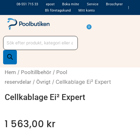
Hoppa
08-551 715 33
epost
Boka möte
Service
Broschyrer
Bli företagskund
Mitt konto
till
innehåll
Varukorg
0
Produktsökning
Hem
/
Pooltillbehör
/
Pool
reservdelar
/
Övrigt
/ Cellkablage Ei² Expert
Cellkablage Ei² Expert
1 563,00
kr