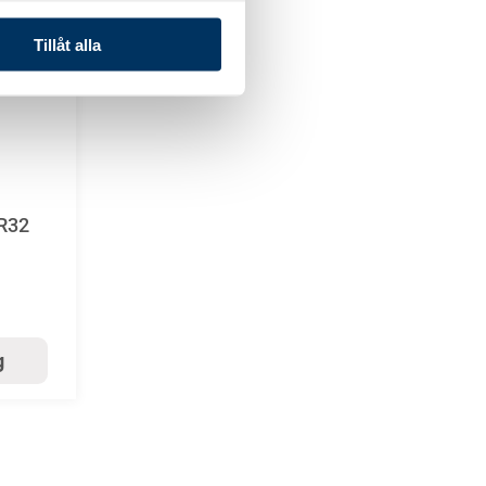
Tillåt alla
 R32
g