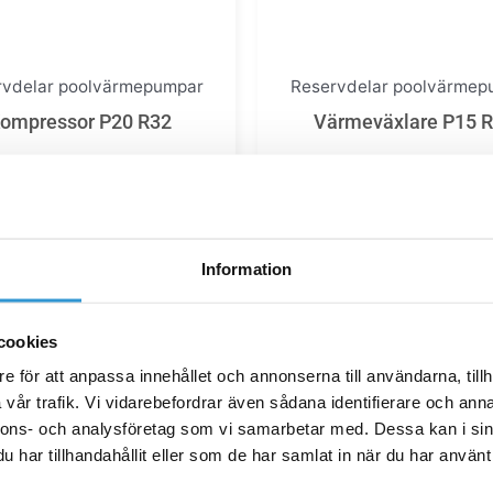
rvdelar poolvärmepumpar
Reservdelar poolvärmep
ompressor P20 R32
Värmeväxlare P15 
5 241,00
kr
4 274,00
kr
Lägg till i varukorg
Lägg till i varukor
Information
cookies
e för att anpassa innehållet och annonserna till användarna, tillh
vår trafik. Vi vidarebefordrar även sådana identifierare och anna
nnons- och analysföretag som vi samarbetar med. Dessa kan i sin
har tillhandahållit eller som de har samlat in när du har använt 