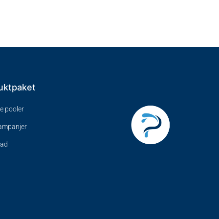
uktpaket
ve pooler
kampanjer
bad