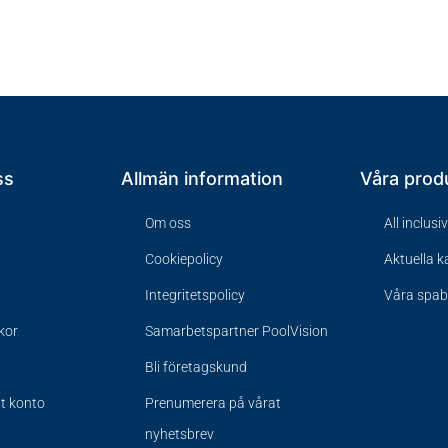
ss
Allmän information
Våra prod
Om oss
All inclusi
Cookiepolicy
Aktuella 
Integritetspolicy
Våra spa
lkor
Samarbetspartner PoolVision
Bli företagskund
tt konto
Prenumerera på vårat
nyhetsbrev