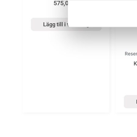
575,00
kr
Lägg till i varukorg
Rese
K