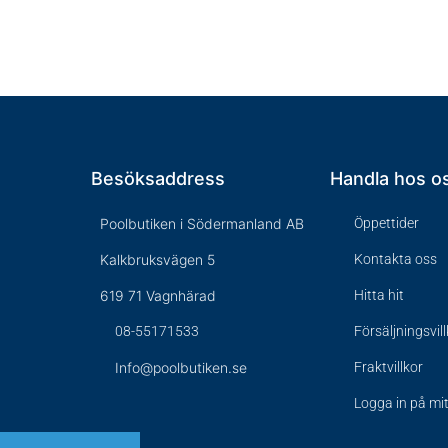
Besöksaddress
Handla hos o
Poolbutiken i Södermanland AB
Öppettider
Kalkbruksvägen 5
Kontakta oss
619 71 Vagnhärad
Hitta hit
08-55171533
Försäljningsvil
Info@poolbutiken.se
Fraktvillkor
Logga in på mi