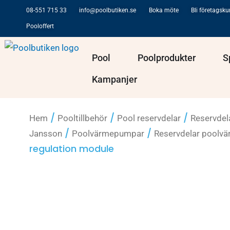
Hoppa
08-551 715 33
info@poolbutiken.se
Boka möte
Bli företagsk
till
Pooloffert
innehåll
Öppna Pool
Öppna Po
Pool
Poolprodukter
S
Kampanjer
/
/
/
Hem
Pooltillbehör
Pool reservdelar
Reservdel
/
/
Jansson
Poolvärmepumpar
Reservdelar poolv
regulation module