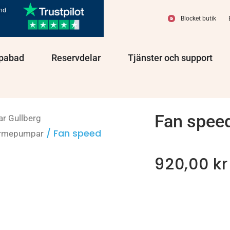
und
Blocket butik
olprodukter
Öppna Spabad
Öppna Reservdelar
Öppn
pabad
Reservdelar
Tjänster och support
Fan speed
ar Gullberg
/ Fan speed
ärmepumpar
920,00
kr