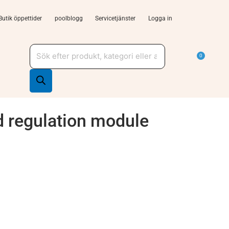
Butik öppettider
poolblogg
Servicetjänster
Logga in
Produktsökning
a Tjänster och support
Varu
0
 regulation module