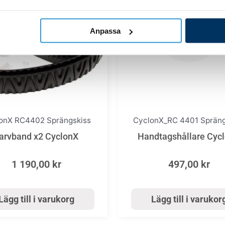
Anpassa
onX RC4402 Sprängskiss
CyclonX_RC 4401 Spräng
arvband x2 CyclonX
Handtagshållare Cyc
1 190,00
kr
497,00
kr
Lägg till i varukorg
Lägg till i varukor