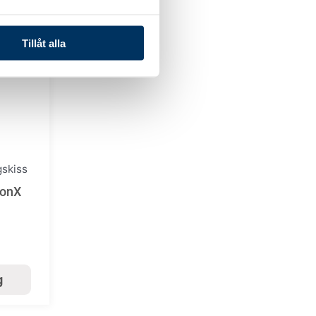
Tillåt alla
skiss
lonX
g