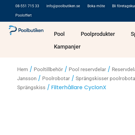
Hoppa
08-551 715 33
info@poolbutiken.se
Boka möte
Bli företagsk
till
Pooloffert
innehåll
Öppna Pool
Öppna Po
Pool
Poolprodukter
S
Kampanjer
/
/
/
Hem
Pooltillbehör
Pool reservdelar
Reservdel
/
/
Jansson
Poolrobotar
Sprängskisser poolrobota
/ Filterhållare CyclonX
Sprängskiss