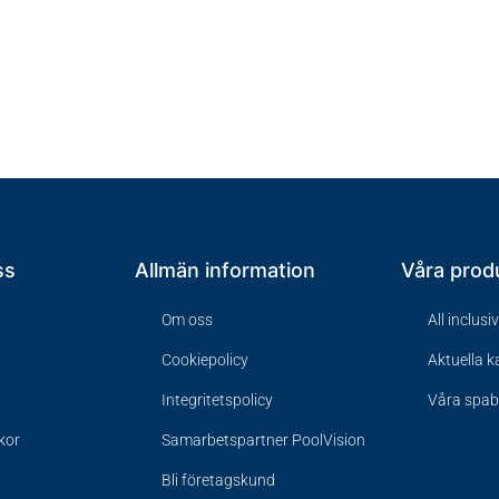
ss
Allmän information
Våra prod
Om oss
All inclusi
Cookiepolicy
Aktuella 
Integritetspolicy
Våra spa
lkor
Samarbetspartner PoolVision
Bli företagskund