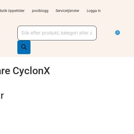
Butik öppettider
poolblogg
Servicetjänster
Logga in
Produktsökning
a Tjänster och support
Varu
0
lare CyclonX
r