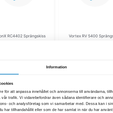
onX RC4402 Sprängskiss
Vortex RV 5400 Sprängs
ransportvagn hjul x2
Transportvagn hand
878,00
kr
535,00
kr
Information
Lägg till i varukorg
Lägg till i varukor
cookies
e för att anpassa innehållet och annonserna till användarna, tillh
vår trafik. Vi vidarebefordrar även sådana identifierare och anna
nnons- och analysföretag som vi samarbetar med. Dessa kan i sin
har tillhandahållit eller som de har samlat in när du har använt 