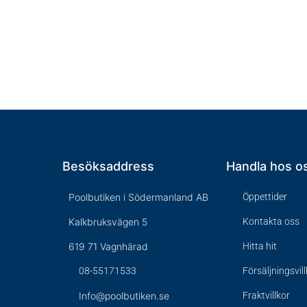
Besöksaddress
Handla hos o
Poolbutiken i Södermanland AB
Öppettider
Kalkbruksvägen 5
Kontakta oss
619 71 Vagnhärad
Hitta hit
08-55171533
Försäljningsvil
Info@poolbutiken.se
Fraktvillkor