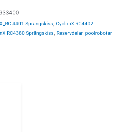
633400
,
X_RC 4401 Sprängskiss
CyclonX RC4402
,
onX RC4380 Sprängskiss
Reservdelar_poolrobotar