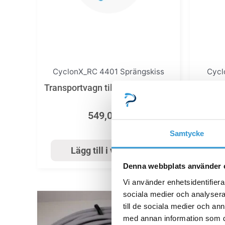
CyclonX_RC 4401 Sprängskiss
Cycl
Transportvagn tillbehör CyclonX
T
549,00
kr
Samtycke
Lägg till i varukorg
Denna webbplats använder 
Vi använder enhetsidentifierar
sociala medier och analysera 
till de sociala medier och a
med annan information som du 