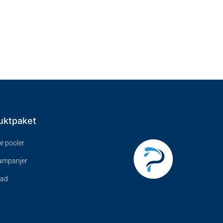
uktpaket
ve pooler
kampanjer
bad