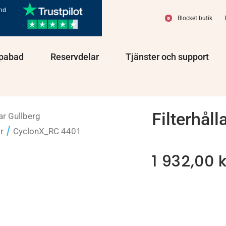
und
Blocket butik
olprodukter
Öppna Spabad
Öppna Reservdelar
Öppn
pabad
Reservdelar
Tjänster och support
Filterhål
ar Gullberg
/
r
CyclonX_RC 4401
1 932,00
k