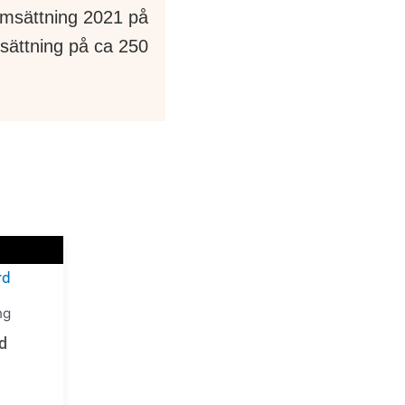
msättning 2021 på
sättning på ca 250
en
ng
d
.