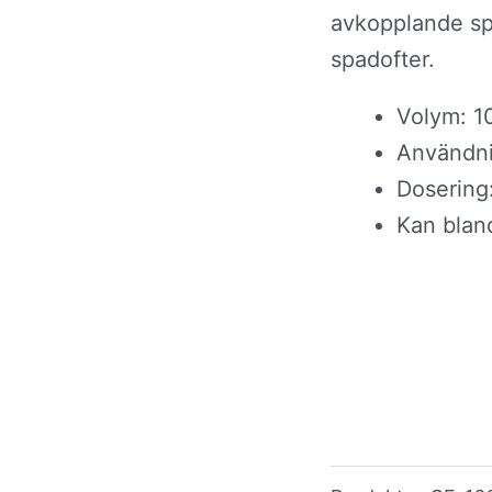
avkopplande s
spadofter.
Volym: 1
Användni
Dosering:
Kan blan