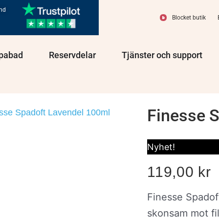
und
Blocket butik
olprodukter
Öppna Spabad
Öppna Reservdelar
Öppn
pabad
Reservdelar
Tjänster och support
Finesse 
sse Spadoft Lavendel 100ml
Nyhet!
119,00
kr
Finesse Spadoft
skonsam mot fil