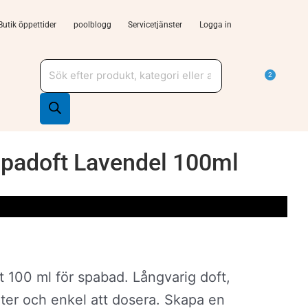
Butik öppettider
poolblogg
Servicetjänster
Logga in
Produktsökning
a Tjänster och support
Varu
2
Spadoft Lavendel 100ml
 100 ml för spabad. Långvarig doft,
ter och enkel att dosera. Skapa en