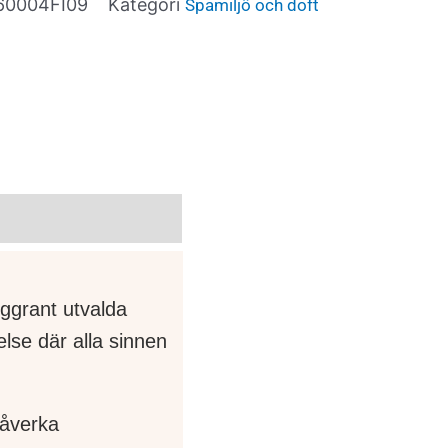
60004FI09
Kategori
Spamiljö och doft
ggrant utvalda
else där alla sinnen
påverka