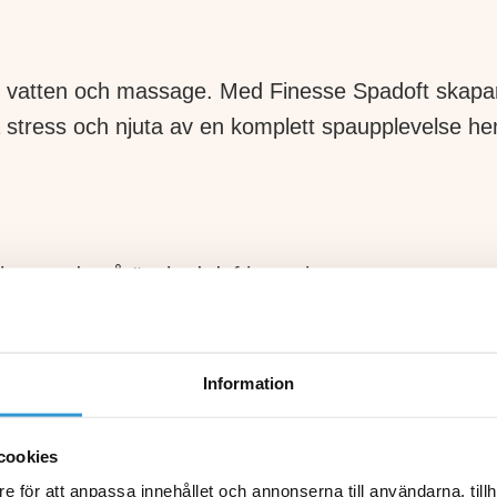
t vatten och massage. Med Finesse Spadoft skapa
ka stress och njuta av en komplett spaupplevelse h
 beroende på önskad doftintensitet.
Information
d
tten
cookies
 Finesse
e för att anpassa innehållet och annonserna till användarna, tillh