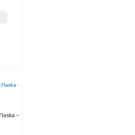
iven
sidan
Flaska –