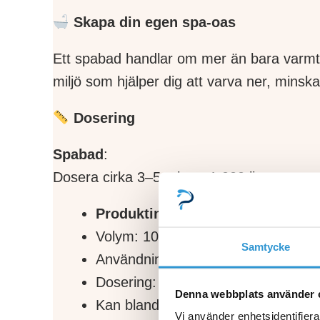
Skapa din egen spa-oas
Ett spabad handlar om mer än bara varm
miljö som hjälper dig att varva ner, mins
Dosering
Spabad
:
Dosera cirka 3–5 ml per 1 000 liter vatten
Produktinformation
Volym: 100 ml
Samtycke
Användning: Spabad och bubbelba
Dosering: 3–5 ml per 1 000 liter va
Denna webbplats använder 
Kan blandas med andra dofter från
Vi använder enhetsidentifierar