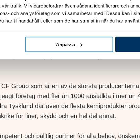
vår trafik. Vi vidarebefordrar även sådana identifierare och anna
nnons- och analysföretag som vi samarbetar med. Dessa kan i sin
har tillhandahållit eller som de har samlat in när du har använt 
Anpassa
 av pool- och spaprodukter från lågprishandel till
m CF Group som är en av de största producenterna
jeägt företag med fler än 1000 anställda i mer än 4
ödra Tyskland där även de flesta kemiprodukter pro
rike för liner, skydd och en hel del annat.
petent och pålitlig partner för alla behov, önskem