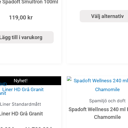
e Spadoft Smultron 100ml
De
olika
Välj alternativ
119,00
kr
alternat
kan
Lägg till i varukorg
väljas
på
produkt
Price
Den
Nyhet!
range:
här
21
produkten
Spamiljö och doft
060,00 kr
Liner Standardmått
har
through
Spadoft Wellness 240 ml 
Liner HD Grå Granit
flera
41
Chamomile
720,00 kr
varianter.