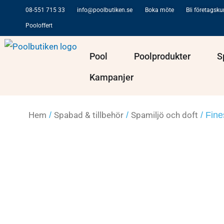
Hoppa
08-551 715 33
info@poolbutiken.se
Boka möte
Bli företagsk
till
Pooloffert
innehåll
Öppna Pool
Öppna Po
Pool
Poolprodukter
S
Kampanjer
Hem
/
Spabad & tillbehör
/
Spamiljö och doft
/ Fine