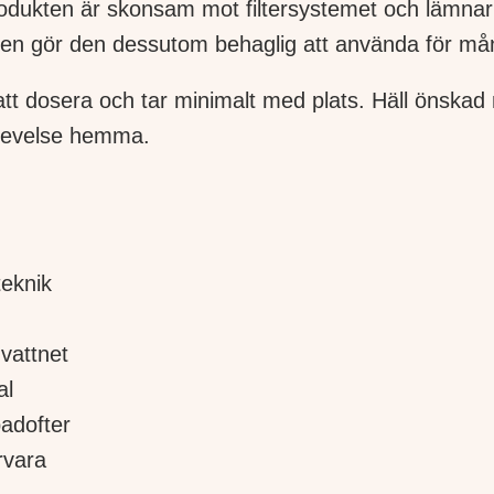
Produkten är skonsam mot filtersystemet och lämnar
halten gör den dessutom behaglig att använda för m
att dosera och tar minimalt med plats. Häll önskad 
plevelse hemma.
teknik
 vattnet
al
adofter
rvara