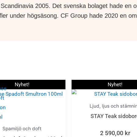
candinavia 2005. Det svenska bolaget hade en o
h fler under högsäsong. CF Group hade 2020 en om
Den
Nyhet!
Nyhet!
här
produkt
Ljud, ljus och stämni
har
STAY Teak sidobor
flera
Spamiljö och doft
varianter
2 590,00
kr