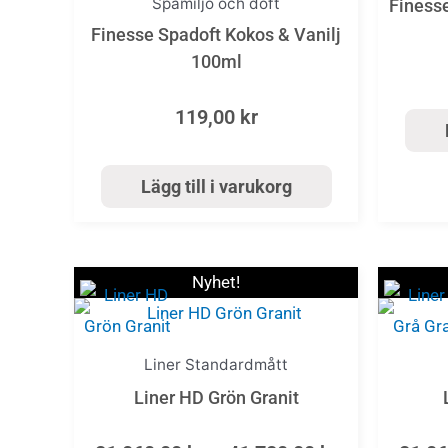
Spamiljö och doft
Finess
Finesse Spadoft Kokos & Vanilj
100ml
119,00
kr
Lägg till i varukorg
Price
Den
Nyhet!
range:
här
21
produkten
060,00 kr
Liner Standardmått
har
through
Liner HD Grön Granit
flera
41
720,00 kr
varianter.