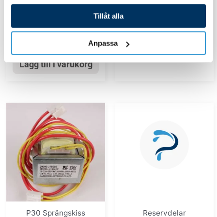
3P & P20/P30 R32 serien
4 274,00
kr
Tillåt alla
1 693,00
kr
Lägg till i varukorg
Anpassa
Lägg till i varukorg
P30 Sprängskiss
Reservdelar