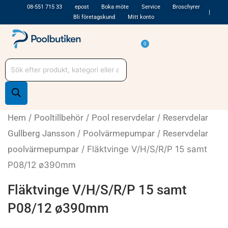
Hoppa
08-551 715 33
epost
Boka möte
Service
Broschyrer
Bli företagskund
Mitt konto
till
innehåll
Varukorg
0
Produktsökning
Hem
/
Pooltillbehör
/
Pool reservdelar
/
Reservdelar
Gullberg Jansson
/
Poolvärmepumpar
/
Reservdelar
poolvärmepumpar
/ Fläktvinge V/H/S/R/P 15 samt
P08/12 ø390mm
Fläktvinge V/H/S/R/P 15 samt
P08/12 ø390mm