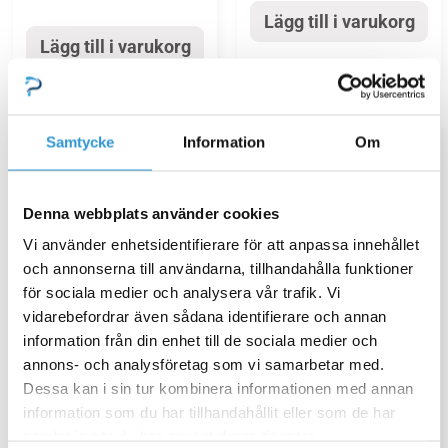
Lägg till i varukorg
Lägg till i varukorg
Samtycke
Information
Om
Denna webbplats använder cookies
Vi använder enhetsidentifierare för att anpassa innehållet
och annonserna till användarna, tillhandahålla funktioner
för sociala medier och analysera vår trafik. Vi
vidarebefordrar även sådana identifierare och annan
information från din enhet till de sociala medier och
S30-3P Sprängskiss S-
Reservdelar
annons- och analysföretag som vi samarbetar med.
serien 2017- R410 modell
poolvärmepumpar
Dessa kan i sin tur kombinera informationen med annan
Fläktmotor V/H/S/R/P
Värmeväxlare P15 R32
information som du har tillhandahållit eller som de har
20/30/30-3P & Q30/Q30-
samlat in när du har använt deras tjänster.