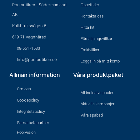
Poolbutiken i Södermanland
Öppettider
AB
Kontakta oss
Kalkbruksvägen 5
Hitta hit
619 71 Vagnhärad
Försäljningsvillkor
08-55171533
Fraktvillkor
Info@poolbutiken.se
Logga in på mitt konto
Allmän information
Våra produktpaket
Om oss
All inclusive pooler
Cookiepolicy
Aktuella kampanjer
Integritetspolicy
Våra spabad
Samarbetspartner
PoolVision