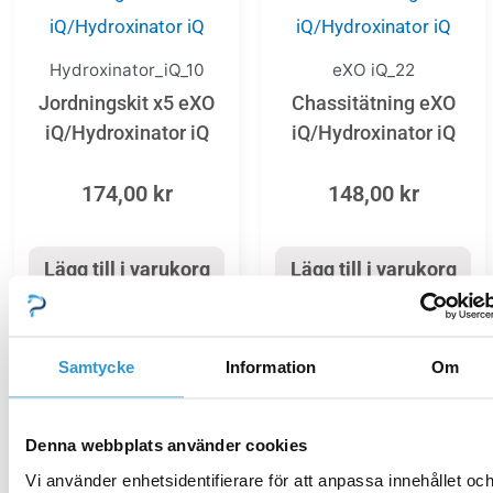
Hydroxinator_iQ_10
eXO iQ_22
Jordningskit x5 eXO
Chassitätning eXO
iQ/Hydroxinator iQ
iQ/Hydroxinator iQ
174,00
kr
148,00
kr
Lägg till i varukorg
Lägg till i varukorg
Samtycke
Information
Om
Hydroxinator_iQ_10
Denna webbplats använder cookies
Trälock Hydroxinator
Vi använder enhetsidentifierare för att anpassa innehållet oc
Hydroxinator_iQ_22