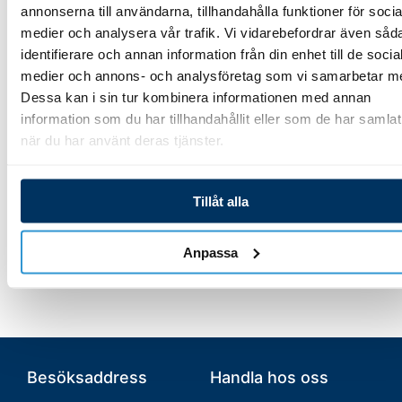
annonserna till användarna, tillhandahålla funktioner för socia
728,00
kr
Anslutningskabel
medier och analysera vår trafik. Vi vidarebefordrar även såd
displaykort eXO
identifierare och annan information från din enhet till de socia
iQ/Hydroxinator iQ
medier och annons- och analysföretag som vi samarbetar m
Lägg till i varukorg
Dessa kan i sin tur kombinera informationen med annan
332,00
kr
information som du har tillhandahållit eller som de har samlat
när du har använt deras tjänster.
Lägg till i varukorg
Tillåt alla
Anpassa
Besöksaddress
Handla hos oss