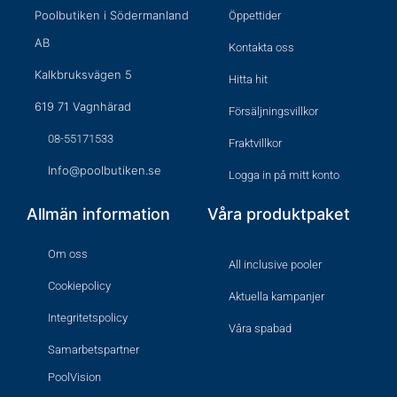
Poolbutiken i Södermanland
Öppettider
AB
Kontakta oss
Kalkbruksvägen 5
Hitta hit
619 71 Vagnhärad
Försäljningsvillkor
08-55171533
Fraktvillkor
Info@poolbutiken.se
Logga in på mitt konto
Allmän information
Våra produktpaket
Om oss
All inclusive pooler
Cookiepolicy
Aktuella kampanjer
Integritetspolicy
Våra spabad
Samarbetspartner
PoolVision