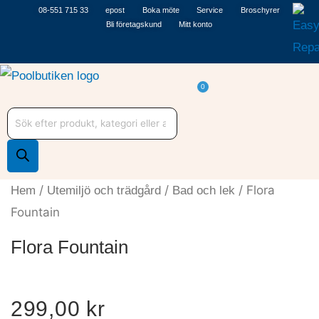
Hoppa
08-551 715 33
epost
Boka möte
Service
Broschyrer
Bli företagskund
Mitt konto
till
innehåll
Varukorg
0
Produktsökning
/
/
/ Flora
Hem
Utemiljö och trädgård
Bad och lek
Fountain
Flora Fountain
299,00
kr