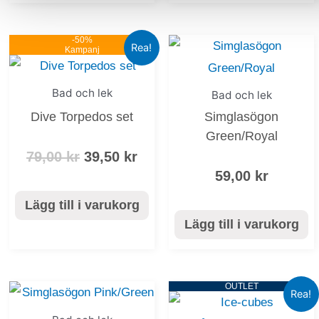
-50%
Det
Det
Rea!
Kampanj
ursprungliga
nuvarande
priset
priset
Bad och lek
Bad och lek
var:
är:
79,00 kr.
39,50 kr.
Dive Torpedos set
Simglasögon
Green/Royal
79,00
kr
39,50
kr
59,00
kr
Lägg till i varukorg
Lägg till i varukorg
OUTLET
Det
De
Rea!
ursprungl
nu