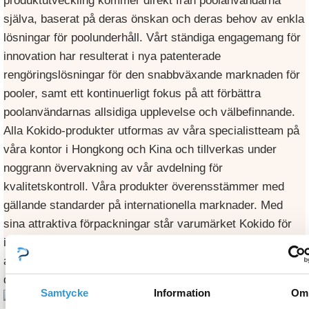
produktutveckling kommer direkt från poolanvändarna
själva, baserat på deras önskan och deras behov av enkla
lösningar för poolunderhåll. Vårt ständiga engagemang för
innovation har resulterat i nya patenterade
rengöringslösningar för den snabbväxande marknaden för
pooler, samt ett kontinuerligt fokus på att förbättra
poolanvändarnas allsidiga upplevelse och välbefinnande.
Alla Kokido-produkter utformas av våra specialistteam på
våra kontor i Hongkong och Kina och tillverkas under
noggrann övervakning av vår avdelning för
kvalitetskontroll. Våra produkter överensstämmer med
gällande standarder på internationella marknader. Med
sina attraktiva förpackningar står varumärket Kokido för
innovation och originalitet inom poolbranschen och skapar
affärstillväxt för våra kunder inom alla
distributionssegment.
Samtycke
Information
Om