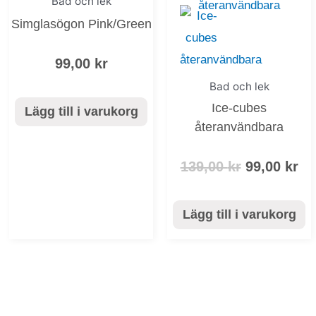
Bad och lek
priset
pr
Simglasögon Pink/Green
var:
är:
139,00 kr.
99
99,00
kr
Bad och lek
Ice-cubes
Lägg till i varukorg
återanvändbara
139,00
kr
99,00
kr
Lägg till i varukorg