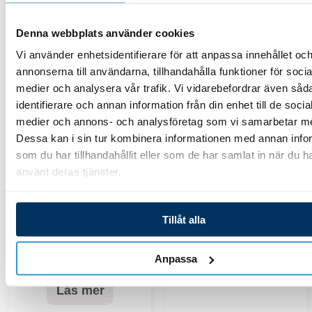
Denna webbplats använder cookies
Vi använder enhetsidentifierare för att anpassa innehållet oc
Relaterade Produkter
SLUT I LAGER
SLUT I LAGER
annonserna till användarna, tillhandahålla funktioner för socia
medier och analysera vår trafik. Vi vidarebefordrar även såd
identifierare och annan information från din enhet till de socia
Bad och lek
medier och annons- och analysföretag som vi samarbetar m
Dessa kan i sin tur kombinera informationen med annan info
Armpuffar AquaRapid
som du har tillhandahållit eller som de har samlat in när du h
använt deras tjänster.
199,00
kr
Bad och lek
Simtränare Hydro-pro
Tillåt alla
Läs mer
295,00
kr
Anpassa
Läs mer