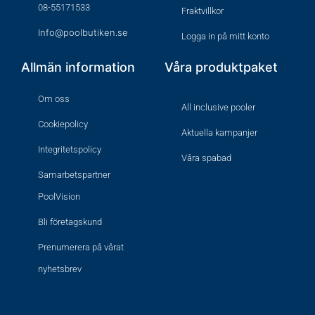
08-55171533
Fraktvillkor
Info@poolbutiken.se
Logga in på mitt konto
Allmän information
Våra produktpaket
Om oss
All inclusive pooler
Cookiepolicy
Aktuella kampanjer
Integritetspolicy
Våra spabad
Samarbetspartner
PoolVision
Bli företagskund
Prenumerera på vårat
nyhetsbrev