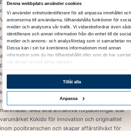
poolanvändarna själva, baserat på deras önskan och
Denna webbplats använder cookies
deras behov av enkla lösningar för poolunderhåll.
Vi använder enhetsidentifierare för att anpassa innehållet oc
Vårt ständiga engagemang för innovation har
annonserna till användarna, tillhandahålla funktioner för socia
medier och analysera vår trafik. Vi vidarebefordrar även såd
resulterat i nya patenterade rengöringslösningar för
identifierare och annan information från din enhet till de socia
den snabbväxande marknaden för pooler, samt ett
medier och annons- och analysföretag som vi samarbetar m
kontinuerligt fokus på att förbättra poolanvändarnas
Dessa kan i sin tur kombinera informationen med annan
information som du har tillhandahållit eller som de har samlat
allsidiga upplevelse och välbefinnande. Alla Kokido-
när du har använt deras tjänster.
produkter utformas av våra specialistteam på våra
kontor i Hongkong och Kina och tillverkas under
Tillåt alla
noggrann övervakning av vår avdelning för
kvalitetskontroll. Våra produkter överensstämmer
Anpassa
med gällande standarder på internationella
marknader. Med sina attraktiva förpackningar står
varumärket Kokido för innovation och originalitet
inom poolbranschen och skapar affärstillväxt för