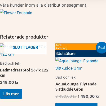
våra kunder inom alla distributionssegment.
Relaterade produkter
Det
Det
-57%
SLUT I LAGER
Rea!
Kampanj
ursprungliga
nuv
Bästsäljare
priset
pri
var:
är:
Bad och lek
3
1
Badmadrass Stol 137 x 122
490,00 kr.
490
cm
Bad och lek
249,00
kr
AquaLounge, Flytande
Sittkudde Grön
Läs mer
3 490,00
kr
1 490,00
kr