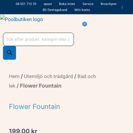
Hoppa
08-551 715 33
epost
Boka möte
Service
Broschyrer
Bli företagskund
Mitt konto
till
innehåll
Varukorg
0
Produktsökning
/
/
Hem
Utemiljö och trädgård
Bad och
/ Flower Fountain
lek
Flower Fountain
199,00
kr