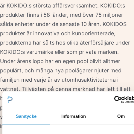
är KOKIDO:s största affärsverksamhet. KOKIDO:s
produkter finns i 58 länder, med över 75 miljoner
sålda enheter under de senaste 10 åren. KOKIDOS
produkter är innovativa och kundorienterade,
produkterna har sålts hos olika återförsäljare under
KOKIDO:s varumärke eller som privata märken.
Under årens lopp har en egen pool blivit alltmer
populärt, och många nya poolägarer njuter med
familjen med varje år av utomhusaktiviteterna i
vattnet. Tillväxten på denna marknad har lett till ett
behov av moderna, snygga och funktionella
produkter för hemmabruk. Kokido är en starkt
Samtycke
Information
Om
växande aktör på denna marknad. Kokidos främsta
inspiration för produktutveckling kommer direkt från