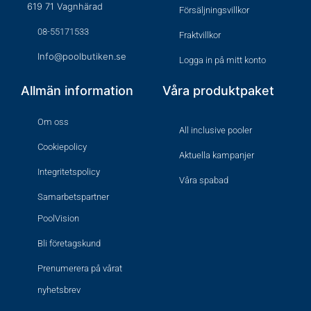
619 71 Vagnhärad
Försäljningsvillkor
08-55171533
Fraktvillkor
Info@poolbutiken.se
Logga in på mitt konto
Allmän information
Våra produktpaket
Om oss
All inclusive pooler
Cookiepolicy
Aktuella kampanjer
Integritetspolicy
Våra spabad
Samarbetspartner
PoolVision
Bli företagskund
Prenumerera på vårat
nyhetsbrev