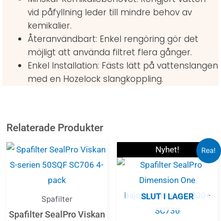
vid påfyllning leder till mindre behov av
kemikalier.
Återanvändbart: Enkel rengöring gör det
möjligt att använda filtret flera gånger.
Enkel Installation: Fästs lätt på vattenslangen
med en Hozelock slangkoppling.
Relaterade Produkter
Det
De
Nyhet!
Rea!
ursprunglig
nu
priset
pr
var:
är:
SLUT I LAGER
569,00 kr.
43
Spafilter
Spafilter SealPro Viskan