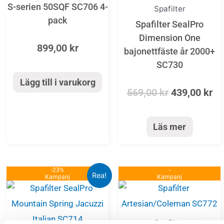
S-serien 50SQF SC706 4-
Spafilter
pack
Spafilter SealPro
Dimension One
899,00
kr
bajonettfäste år 2000+
SC730
Lägg till i varukorg
569,00
kr
439,00
kr
Läs mer
-23%
Det
Det
-
Rea!
Kampanj
Kampanj
ursprungliga
nuvarande
priset
priset
var:
är:
Spafilter