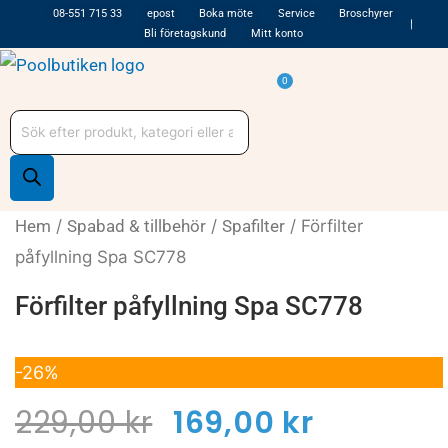
Hoppa
08-551 715 33
epost
Boka möte
Service
Broschyrer
Bli företagskund
Mitt konto
till
innehåll
Varukorg
0
Produktsökning
Hem
/
Spabad & tillbehör
/
Spafilter
/ Förfilter
påfyllning Spa SC778
Förfilter påfyllning Spa SC778
-26%
Det
Det
229,00
kr
169,00
kr