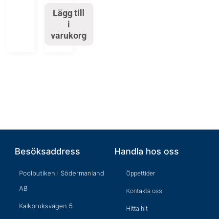
Lägg till
i
varukorg
Besöksaddress
Handla hos oss
Poolbutiken i Södermanland
Öppettider
AB
Kontakta oss
Kalkbruksvägen 5
Hitta hit