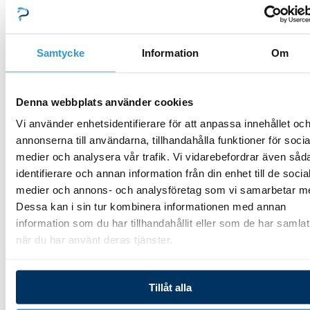
349,00 kr.
269,00 kr.
Spafilter
Spafilter
Artesian/Coleman
Spafilter SealPro
Samtycke
Information
Om
SC772
Mountain Spring Jacuzzi
Italian SC714
579,00
kr
Denna webbplats använder cookies
349,00
kr
269,00
kr
Vi använder enhetsidentifierare för att anpassa innehållet oc
annonserna till användarna, tillhandahålla funktioner för socia
Lägg till i varukorg
medier och analysera vår trafik. Vi vidarebefordrar även såd
Lägg till i varukorg
identifierare och annan information från din enhet till de socia
medier och annons- och analysföretag som vi samarbetar m
Dessa kan i sin tur kombinera informationen med annan
information som du har tillhandahållit eller som de har samlat
-
-
Kampanj
Kampanj
när du har använt deras tjänster.
SLUT I LAGER
Tillåt alla
Spafilter