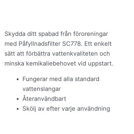
ursprungliga
nuvaran
priset
priset
var:
är:
229,00 kr.
169,00 kr
Skydda ditt spabad från föroreningar
med Påfyllnadsfilter SC778. Ett enkelt
sätt att förbättra vattenkvaliteten och
minska kemikaliebehovet vid uppstart.
Fungerar med alla standard
vattenslangar
Återanvändbart
Skölj av efter varje användning