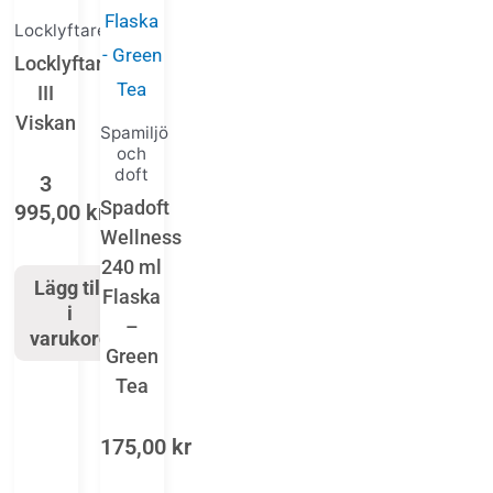
Locklyftare
Locklyftare
III
Viskan
Spamiljö
och
doft
3
Spadoft
995,00
kr
Wellness
240 ml
Lägg till
Flaska
i
–
varukorg
Green
Tea
175,00
kr