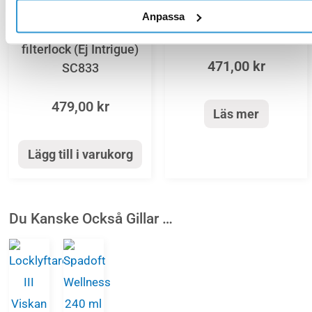
Spafilter Viskan V-serien
Spafilter
Anpassa
SC719
Spafilter Vita bad utan
filterlock (Ej Intrigue)
471,00
kr
SC833
479,00
kr
Läs mer
Lägg till i varukorg
Du Kanske Också Gillar …