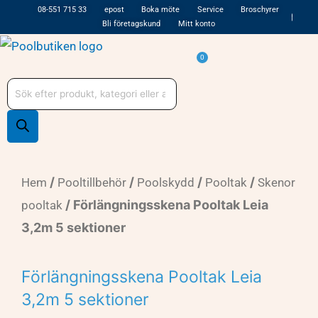
Hoppa
08-551 715 33
epost
Boka möte
Service
Broschyrer
Bli företagskund
Mitt konto
till
innehåll
Varukorg
0
Produktsökning
/
/
/
/
Hem
Pooltillbehör
Poolskydd
Pooltak
Skenor
/ Förlängningsskena Pooltak Leia
pooltak
3,2m 5 sektioner
Förlängningsskena Pooltak Leia
3,2m 5 sektioner