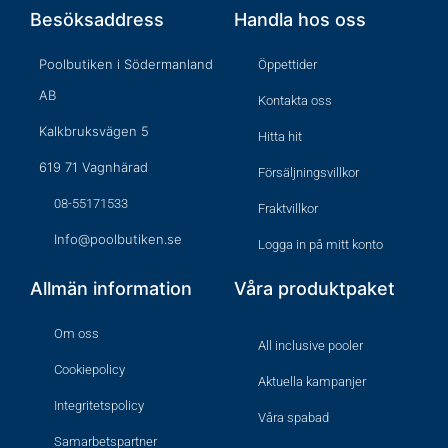
Besöksaddress
Handla hos oss
Poolbutiken i Södermanland
Öppettider
AB
Kontakta oss
Kalkbruksvägen 5
Hitta hit
619 71 Vagnhärad
Försäljningsvillkor
08-55171533
Fraktvillkor
Info@poolbutiken.se
Logga in på mitt konto
Allmän information
Våra produktpaket
Om oss
All inclusive pooler
Cookiepolicy
Aktuella kampanjer
Integritetspolicy
Våra spabad
Samarbetspartner