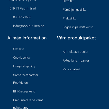
Hitta hit
619 71 Vagnhärad
Försäljningsvillkor
08-55171533
Fraktvillkor
Info@poolbutiken.se
Logga in på mitt konto
Allmän information
Våra produktpaket
Om oss
All inclusive pooler
Cookiepolicy
Aktuella kampanjer
Integritetspolicy
Våra spabad
Samarbetspartner
PoolVision
Bli företagskund
Prenumerera på vårat
nyhetsbrev