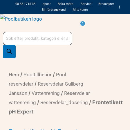
Hoppa
08-551 715 33
epost
Boka möte
Service
Broschyrer
Bli företagskund
Mitt konto
till
innehåll
Varukorg
0
Produktsökning
/
/
Hem
Pooltillbehör
Pool
/
reservdelar
Reservdelar Gullberg
/
/
Jansson
Vattenrening
Reservdelar
/
/ Frontetikett
vattenrening
Reservdelar_dosering
pH Expert