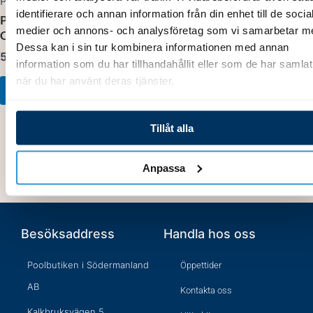
PHE­pH Expert
POD-kit
identifierare och annan information från din enhet till de socia
Peristaltiskt pumphjul
2 901,00
kr
medier och annons- och analysföretag som vi samarbetar m
Chlor Expert/pH Expert
Dessa kan i sin tur kombinera informationen med annan
512,00
kr
Lägg till i varukorg
information som du har tillhandahållit eller som de har samlat
när du har använt deras tjänster.
Lägg till i varukorg
Tillåt alla
Anpassa
Besöksaddress
Handla hos oss
Poolbutiken i Södermanland
Öppettider
AB
Kontakta oss
Kalkbruksvägen 5