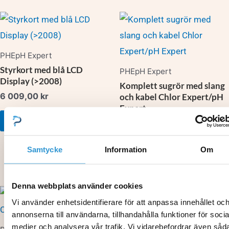
PHE­pH Expert
Styrkort med blå LCD
PHE­pH Expert
Display (>2008)
Komplett sugrör med slang
6 009,00
kr
och kabel Chlor Expert/pH
Expert
Lägg till i varukorg
1 753,00
kr
Lägg till i varukorg
Samtycke
Information
Om
Denna webbplats använder cookies
Vi använder enhetsidentifierare för att anpassa innehållet oc
pH Link
annonserna till användarna, tillhandahålla funktioner för socia
medier och analysera vår trafik. Vi vidarebefordrar även såd