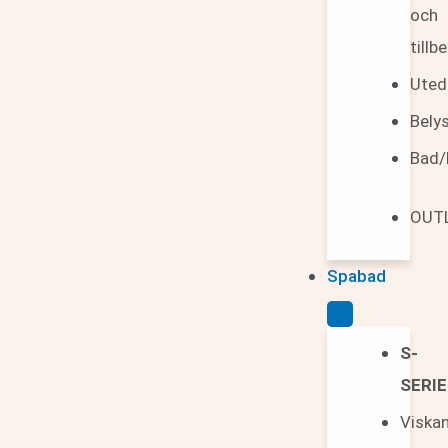
och
tillb
Uted
Bely
Bad/
OUT
Spabad
S-
SERI
Viska