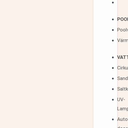
POO
Pool
Värm
VAT
Cirk
Sandf
Saltk
UV-
Lam
Auto