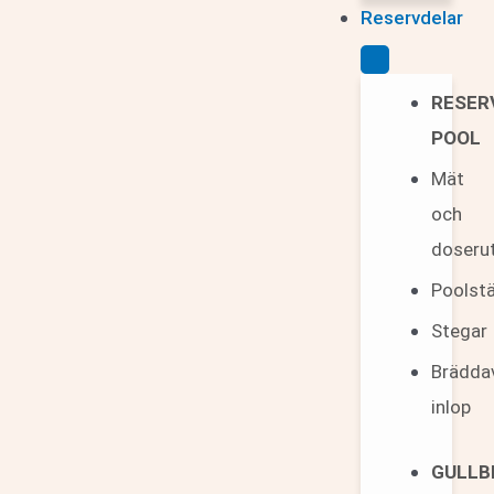
Reservdelar
RESER
POOL
Mät
och
doseru
Poolst
Stegar
Brädda
inlop
GULLB