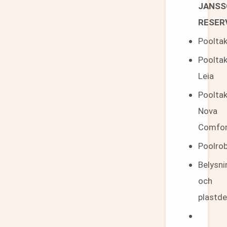
JANSS
RESER
Poolta
Poolta
Leia
Poolta
Nova
Comfor
Poolro
Belysni
och
plastde