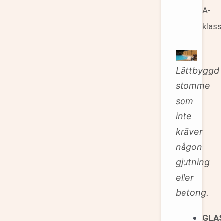
A-
klas
Lättbyggd
stomme
som
inte
kräver
någon
gjutning
eller
betong.
GLA