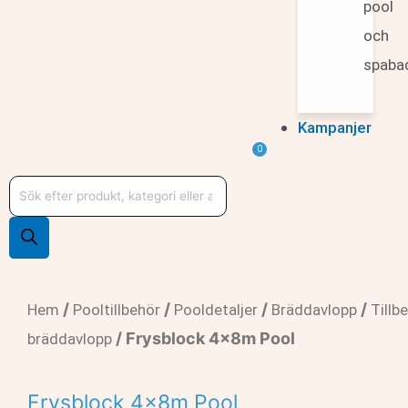
pool
och
spaba
Kampanjer
Varukorg
0
Produktsökning
/
/
/
/
Hem
Pooltillbehör
Pooldetaljer
Bräddavlopp
Tillb
/ Frysblock 4x8m Pool
bräddavlopp
Frysblock 4x8m Pool