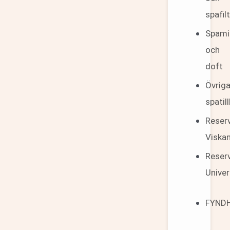
spafil
Spami
och
doft
Övrig
spatil
Reser
Viska
Reser
Univer
FYND