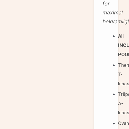
för
maximal
bekvämlig
All
INC
POO
Ther
T-
klas
Träp
A-
klas
Ova