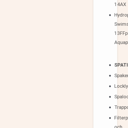
14AX
Hydro
Swim
13FFp
Aquap
SPAT
Spake
Lockly
Spalo
Trapp
Filter
och