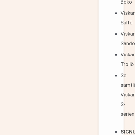
Bokö
Viska
Saltö
Viska
Sand
Viska
Trollö
Se
samtl
Viska
S-
serien
SIGN