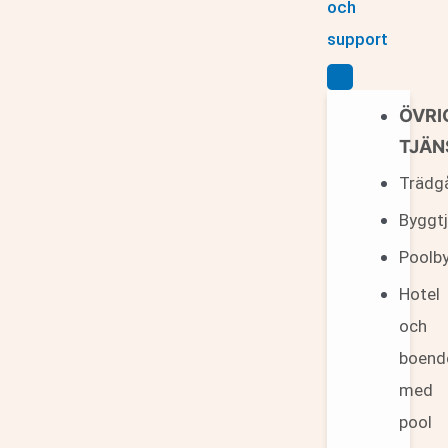
och
support
ÖVRI
TJÄN
Trädg
Byggt
Poolb
Hotel
och
boend
med
pool