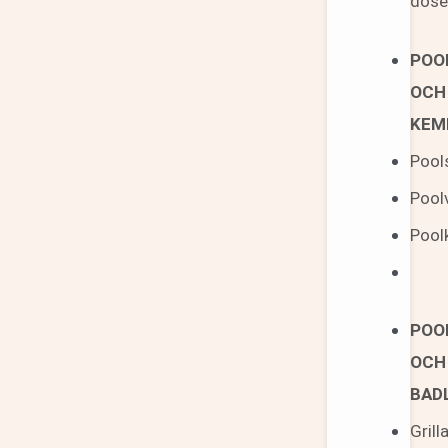
dose
POO
OCH
KEM
Pool
Pool
Pool
POO
OCH
BAD
Grill