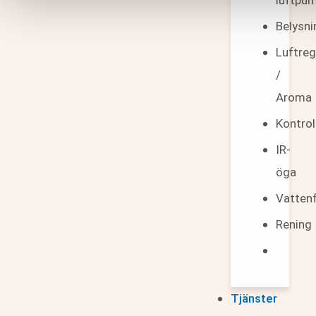
luftpu
Belysni
Luftreg
/
Aroma
Kontrol
IR-
öga
Vattenf
Rening
Tjänster