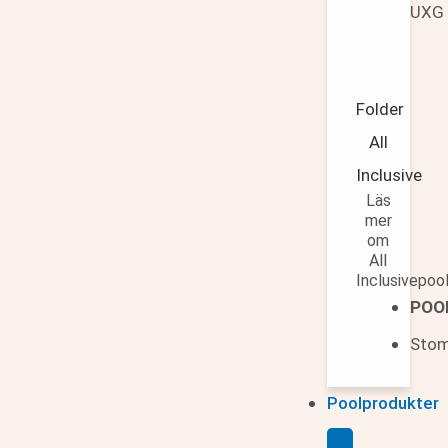
UXG
Folder
All
Inclusive
Läs
mer
om
All
Inclusivepoo
POO
Sto
Poolprodukter