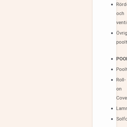
Rörd
och
venti
Övri
poolt
POO
Pool
Roll-
on
Cove
Lamm
Solfo