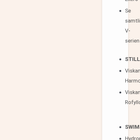
Se
samtl
V-
serien
STIL
Viska
Harmo
Viska
Rofyll
SWIM
Hydro