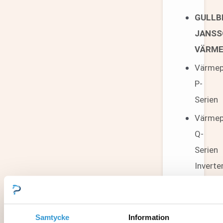
GULLB
JANSS
VÄRM
Värme
P-
Serien
Värme
Q-
Serien
Inverte
Värme
Q-
Serien
Samtycke
Information