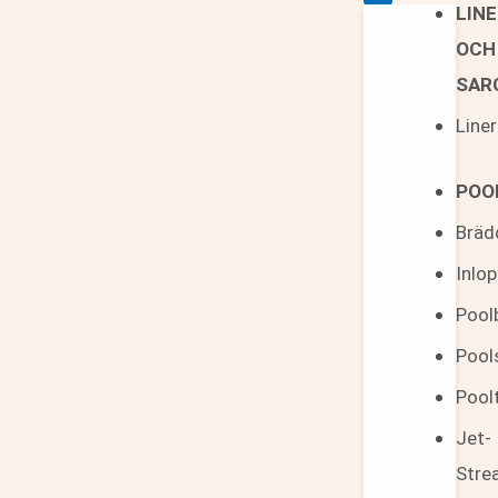
LIN
OCH
SAR
Liner
POO
Bräd
Inlo
Pool
Pool
Pool
Jet-
Stre