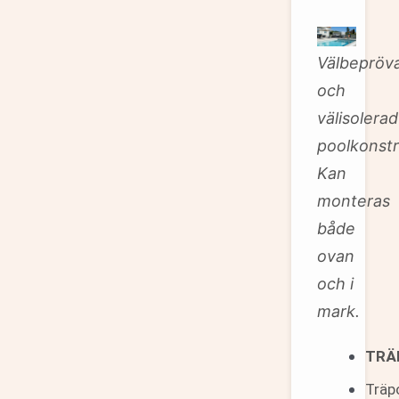
Välbepröv
och
välisolerad
poolkonstr
Kan
monteras
både
ovan
och i
mark.
TRÄ
Träp