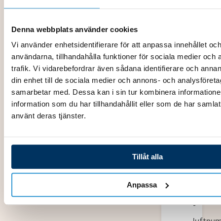
Värme
S-
Denna webbplats använder cookies
Serien
Vi använder enhetsidentifierare för att anpassa innehållet och
användarna, tillhandahålla funktioner för sociala medier och 
Värme
trafik. Vi vidarebefordrar även sådana identifierare och annan
X-
din enhet till de sociala medier och annons- och analysföret
Serien
samarbetar med. Dessa kan i sin tur kombinera informatio
information som du har tillhandahållit eller som de har samlat
använt deras tjänster.
Reserv
Viskan
Tillåt alla
Spaba
Anpassa
Massa
-