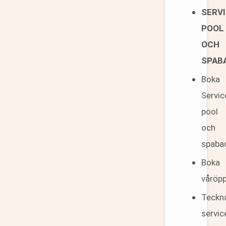
SERV
POOL
OCH
SPAB
Boka
Servic
pool
och
spaba
Boka
våröp
Teckn
servic