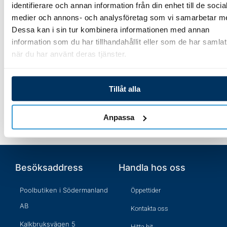
identifierare och annan information från din enhet till de socia
medier och annons- och analysföretag som vi samarbetar m
133,00
kr
Lägg till i varukorg
Dessa kan i sin tur kombinera informationen med annan
information som du har tillhandahållit eller som de har samlat
när du har använt deras tjänster.
Lägg till i varukorg
Tillåt alla
Anpassa
Besöksaddress
Handla hos oss
Poolbutiken i Södermanland
Öppettider
AB
Kontakta oss
Kalkbruksvägen 5
Hitta hit