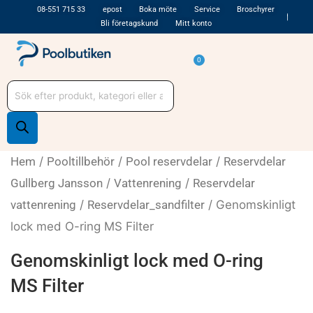
Hoppa
08-551 715 33
epost
Boka möte
Service
Broschyrer
Bli företagskund
Mitt konto
till
innehåll
Varukorg
0
Produktsökning
Hem
/
Pooltillbehör
/
Pool reservdelar
/
Reservdelar
Gullberg Jansson
/
Vattenrening
/
Reservdelar
vattenrening
/
Reservdelar_sandfilter
/ Genomskinligt
lock med O-ring MS Filter
Genomskinligt lock med O-ring
MS Filter