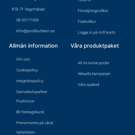
619 71 Vagnhärad
Försäljningsvillkor
08-55171533
Fraktvillkor
Info@poolbutiken.se
Logga in på mitt konto
Allmän information
Våra produktpaket
Om oss
All inclusive pooler
Cookiepolicy
Aktuella kampanjer
Integritetspolicy
Våra spabad
Samarbetspartner
PoolVision
Bli företagskund
Prenumerera på vårat
nyhetsbrev