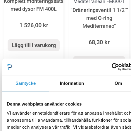
Komplett monteringssats
Mediterranean FM600T
med dysor FM 400L
”Dräneringsventil 1 1/2″”
med O-ring
1 526,00
kr
Mediterraneo”
68,30
kr
Lägg till i varukorg
Lägg till i varukorg
Samtycke
Information
Om
Reservdelar_sandfilter
Denna webbplats använder cookies
Reservdelar_sandfilter
O-ring lock MS Filter
Vi använder enhetsidentifierare för att anpassa innehållet oc
”Manometer 1/8″”
annonserna till användarna, tillhandahålla funktioner för socia
141,00
kr
Mediterraneo Top”
medier och analysera vår trafik. Vi vidarebefordrar även såd