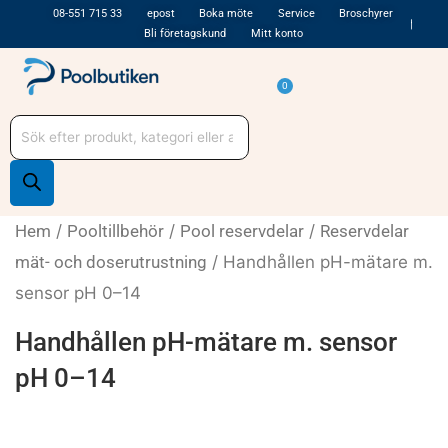
Hoppa
08-551 715 33
epost
Boka möte
Service
Broschyrer
Bli företagskund
Mitt konto
till
innehåll
Varukorg
0
Produktsökning
Hem
/
Pooltillbehör
/
Pool reservdelar
/
Reservdelar
mät- och doserutrustning
/ Handhållen pH-mätare m.
sensor pH 0–14
Handhållen pH-mätare m. sensor
pH 0–14