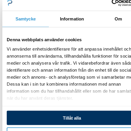
Total Klor Sensor CLT
Membrankappe for CLT
Aseko
sensor 80mm Aseko
Samtycke
Information
Om
11 903,00
kr
1 602,00
kr
Denna webbplats använder cookies
Lägg till i varukorg
Lägg till i varukorg
Vi använder enhetsidentifierare för att anpassa innehållet oc
annonserna till användarna, tillhandahålla funktioner för socia
medier och analysera vår trafik. Vi vidarebefordrar även såd
identifierare och annan information från din enhet till de socia
medier och annons- och analysföretag som vi samarbetar m
Dessa kan i sin tur kombinera informationen med annan
Reservdelar mät- och
information som du har tillhandahållit eller som de har samlat
doserutrustning
Reservdelar mät- och
när du har använt deras tjänster.
doserutrustning
Ph Sensor Aseko
Elektrolyte væske til CLT
2 049,00
kr
Aseko
Tillåt alla