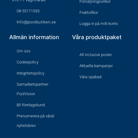
Försäljningsvillkor
08-55171533
Fraktvillkor
Info@poolbutiken.se
Logga in på mitt konto
Allmän information
Våra produktpaket
Om oss
All inclusive pooler
Cookiepolicy
Aktuella kampanjer
Integritetspolicy
Våra spabad
Samarbetspartner
PoolVision
Bli företagskund
Prenumerera på vårat
nyhetsbrev