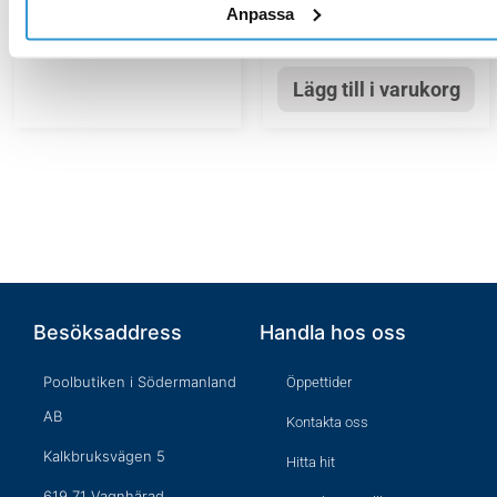
374,00
kr
Anpassa
Lägg till i varukorg
Lägg till i varukorg
Besöksaddress
Handla hos oss
Poolbutiken i Södermanland
Öppettider
AB
Kontakta oss
Kalkbruksvägen 5
Hitta hit
619 71 Vagnhärad