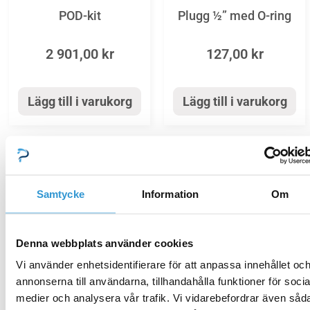
POD-kit
Plugg ½” med O-ring
2 901,00
kr
127,00
kr
Lägg till i varukorg
Lägg till i varukorg
Samtycke
Information
Om
PHE­pH Expert
PHE­pH Expert
Sensorhållare P19 > 2019
Denna webbplats använder cookies
Vätskeinjektorslang i
Vi använder enhetsidentifierare för att anpassa innehållet oc
117,00
kr
polyetylen 4x6mm á 5
annonserna till användarna, tillhandahålla funktioner för socia
meter
medier och analysera vår trafik. Vi vidarebefordrar även såd