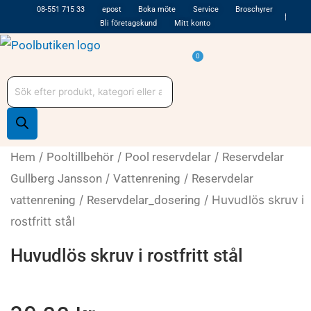
Hoppa
08-551 715 33
epost
Boka möte
Service
Broschyrer
Bli företagskund
Mitt konto
till
innehåll
Varukorg
0
Produktsökning
Hem
/
Pooltillbehör
/
Pool reservdelar
/
Reservdelar
Gullberg Jansson
/
Vattenrening
/
Reservdelar
vattenrening
/
Reservdelar_dosering
/ Huvudlös skruv i
rostfritt stål
Huvudlös skruv i rostfritt stål