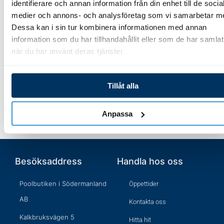
identifierare och annan information från din enhet till de socia
Lägg till i varukorg
medier och annons- och analysföretag som vi samarbetar m
328,00
kr
Dessa kan i sin tur kombinera informationen med annan
information som du har tillhandahållit eller som de har samlat
Lägg till i varukorg
när du har använt deras tjänster.
Tillåt alla
Anpassa
Besöksaddress
Handla hos oss
Poolbutiken i Södermanland
Öppettider
AB
Kontakta oss
Kalkbruksvägen 5
Hitta hit