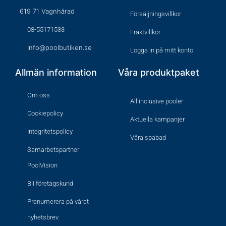
619 71 Vagnhärad
Försäljningsvillkor
08-55171533
Fraktvillkor
Info@poolbutiken.se
Logga in på mitt konto
Allmän information
Våra produktpaket
Om oss
All inclusive pooler
Cookiepolicy
Aktuella kampanjer
Integritetspolicy
Våra spabad
Samarbetspartner
PoolVision
Bli företagskund
Prenumerera på vårat
nyhetsbrev