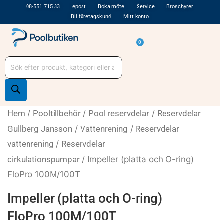
Hoppa
08-551 715 33
epost
Boka möte
Service
Broschyrer
Bli företagskund
Mitt konto
till
innehåll
Varukorg
0
Produktsökning
Hem
/
Pooltillbehör
/
Pool reservdelar
/
Reservdelar
Gullberg Jansson
/
Vattenrening
/
Reservdelar
vattenrening
/
Reservdelar
cirkulationspumpar
/ Impeller (platta och O-ring)
FloPro 100M/100T
Impeller (platta och O-ring)
FloPro 100M/100T