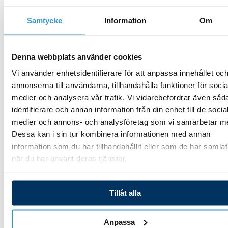
Pumpmotor FloPro 100M
50M/75M
Samtycke
Information
Om
6 097,00
kr
694,00
kr
Denna webbplats använder cookies
Lägg till i varukorg
Vi använder enhetsidentifierare för att anpassa innehållet oc
Lägg till i varukorg
annonserna till användarna, tillhandahålla funktioner för socia
medier och analysera vår trafik. Vi vidarebefordrar även såd
identifierare och annan information från din enhet till de socia
medier och annons- och analysföretag som vi samarbetar m
Dessa kan i sin tur kombinera informationen med annan
Reservdelar
Reservdelar
information som du har tillhandahållit eller som de har samlat
cirkulationspumpar
cirkulationspumpar
när du har använt deras tjänster.
Motorplatta (platta och
O-ring motorplatta
O-ring) FloPro/FloPro VS
FloPro/FloPro VS
Tillåt alla
523,00
kr
226,00
kr
Anpassa