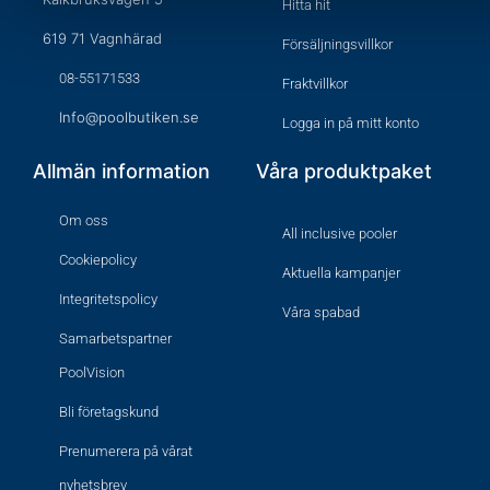
Hitta hit
619 71 Vagnhärad
Försäljningsvillkor
08-55171533
Fraktvillkor
Info@poolbutiken.se
Logga in på mitt konto
Allmän information
Våra produktpaket
Om oss
All inclusive pooler
Cookiepolicy
Aktuella kampanjer
Integritetspolicy
Våra spabad
Samarbetspartner
PoolVision
Bli företagskund
Prenumerera på vårat
nyhetsbrev