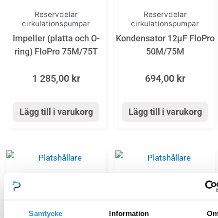
Reservdelar
Reservdelar
cirkulationspumpar
cirkulationspumpar
Impeller (platta och O-
Kondensator 12µF FloPro
ring) FloPro 75M/75T
50M/75M
1 285,00
kr
694,00
kr
Lägg till i varukorg
Lägg till i varukorg
Reservdelar
Reservdelar
cirkulationspumpar
cirkulationspumpar
Pumphus FloPro/FloPro
Spridare (O-ringar och
Samtycke
Information
O
VS
platta) FloPro