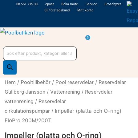
Hoppa
08-551 715 33
epost
Boka möte
Service
Broschyrer
Bli företagskund
Mitt konto
till
innehåll
Varukorg
0
Produktsökning
Hem
/
Pooltillbehör
/
Pool reservdelar
/
Reservdelar
Gullberg Jansson
/
Vattenrening
/
Reservdelar
vattenrening
/
Reservdelar
cirkulationspumpar
/ Impeller (platta och O-ring)
FloPro 200M/200T
Impeller (platta och O-ring)