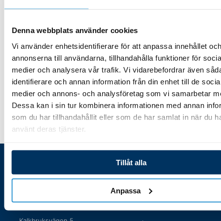
4 168,00
kr
1 180,00
kr
Denna webbplats använder cookies
Vi använder enhetsidentifierare för att anpassa innehållet oc
Lägg till i varukorg
Lägg till i varukorg
annonserna till användarna, tillhandahålla funktioner för socia
medier och analysera vår trafik. Vi vidarebefordrar även såd
identifierare och annan information från din enhet till de socia
medier och annons- och analysföretag som vi samarbetar m
Dessa kan i sin tur kombinera informationen med annan info
som du har tillhandahållit eller som de har samlat in när du h
använt deras tjänster.
Tillåt alla
Besöksaddress
Handla hos oss
Poolbutiken i Södermanland
Öppettider
Anpassa
AB
Kontakta oss
Kalkbruksvägen 5