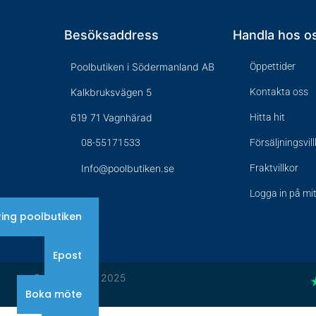
Besöksaddress
Handla hos o
Poolbutiken i Södermanland AB
Öppettider
Kalkbruksvägen 5
Kontakta oss
619 71 Vagnhärad
Hitta hit
08-55171533
Försäljningsvil
Info@poolbutiken.se
Fraktvillkor
Logga in på mi
Ring poolbutiken
Epost
© Poolbutiken 2025
Boka möte