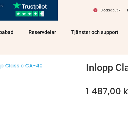
und
Blocket butik
olprodukter
Öppna Spabad
Öppna Reservdelar
Öppn
pabad
Reservdelar
Tjänster och support
Inlopp Cl
pp Classic CA-40
1 487,00
k