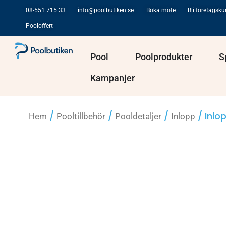
Hoppa
08-551 715 33
info@poolbutiken.se
Boka möte
Bli företagsk
till
Pooloffert
innehåll
Öppna Pool
Öppna Po
Pool
Poolprodukter
S
Kampanjer
/
/
/
/ Inlo
Hem
Pooltillbehör
Pooldetaljer
Inlopp