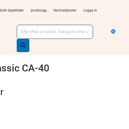
Butik öppettider
poolblogg
Servicetjänster
Logga in
Produktsökning
a Tjänster och support
Varu
0
assic CA-40
r