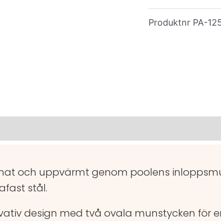
Produktnr
PA-12
 renat och uppvärmt genom poolens inloppsm
rafast stål.
ovativ design med två ovala munstycken för e