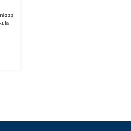
nlopp
kula