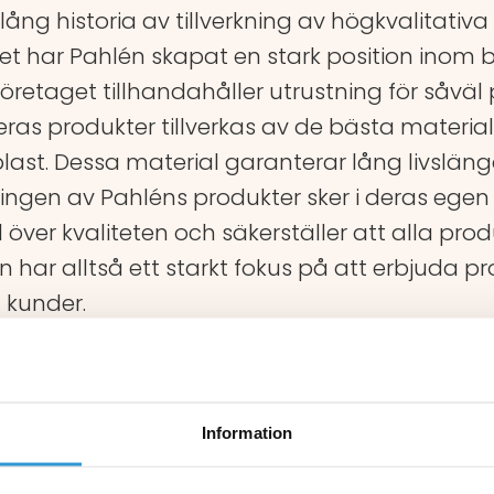
ång historia av tillverkning av högkvalitativa
et har Pahlén skapat en stark position inom 
etaget tillhandahåller utrustning för såväl 
ras produkter tillverkas av de bästa materia
moplast. Dessa material garanterar lång livslän
kningen av Pahléns produkter sker i deras egen
 över kvaliteten och säkerställer att alla produ
ar alltså ett starkt fokus på att erbjuda pr
a kunder.
Information