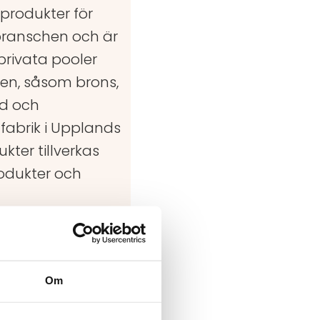
 produkter för
branschen och är
privata pooler
len, såsom brons,
gd och
 fabrik i Upplands
kter tillverkas
odukter och
Om