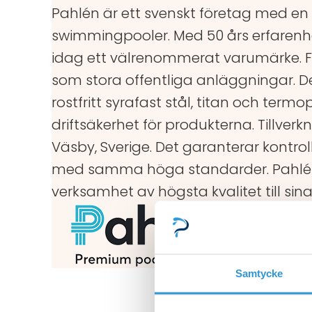
Pahlén är ett svenskt företag med en l
swimmingpooler. Med 50 års erfarenh
idag ett välrenommerat varumärke. För
som stora offentliga anläggningar. De
rostfritt syrafast stål, titan och ter
driftsäkerhet för produkterna. Tillver
Väsby, Sverige. Det garanterar kontroll
med samma höga standarder. Pahlén h
verksamhet av högsta kvalitet till sin
Samtycke