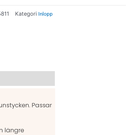
5811
Kategori
Inlopp
unstycken. Passar
n längre