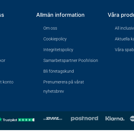
ss
Allmän information
Våra prod
Om oss
All inclusi
Cookiepolicy
Aktuella 
Integritetspolicy
Våra spa
lkor
Samarbetspartner PoolVision
Bli företagskund
tt konto
Prenumerera på vårat
nyhetsbrev