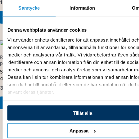
155,00
kr
173,00
kr
Samtycke
Information
O
Lägg till i varukorg
Lägg till i varukorg
Denna webbplats använder cookies
Vi använder enhetsidentifierare för att anpassa innehållet oc
annonserna till användarna, tillhandahålla funktioner för socia
medier och analysera vår trafik. Vi vidarebefordrar även såd
Reservdelar belysning och
Reservdelar belysning och
identifierare och annan information från din enhet till de socia
plastdetaljer
plastdetaljer
medier och annons- och analysföretag som vi samarbetar m
Skimmerhals Vit
Vakuumplatta 4402010505
Dessa kan i sin tur kombinera informationen med annan info
4402010082
177,00
kr
som du har tillhandahållit eller som de har samlat in när du h
348,00
kr
använt deras tjänster.
Lägg till i varukorg
Lägg till i varukorg
Tillåt alla
Anpassa