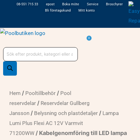
Hoppa
08-551 715 33
epost
Boka möte
Service
Broschyrer
Bli företagskund
Mitt konto
till
innehåll
Varukorg
0
Produktsökning
/
/
Hem
Pooltillbehör
Pool
/
reservdelar
Reservdelar Gullberg
/
/
Jansson
Belysning och plastdetaljer
Lampa
Lumi Plus Flexi AC 12V Varmvit
/ Kabelgenomföring till LED lampa
71200WW