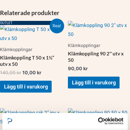
Relaterade produkter
Det
Det
OUTLET
Rea!
ursprungliga
nuvarande
priset
priset
var:
är:
Klämkopplingar
140,00 kr.
10,00 kr.
Klämkopplingar
Klämkoppling 90 2″ utv x
Klämkoppling T 50 x 1½”
50
utv x 50
90,00
kr
140,00
kr
10,00
kr
Lägg till i varukorg
Lägg till i varukorg
Klämkopplingar