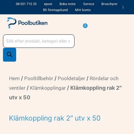
Hoppa
08-551 715 33
epost
Boka möte
Service
Broschyrer
Bli företagskund
Mitt konto
till
innehåll
Varukorg
0
Produktsökning
/
/
/
Hem
Pooltillbehör
Pooldetaljer
Rördelar och
/
/ Klämkoppling rak 2″
ventiler
Klämkopplingar
utv x 50
Klämkoppling rak 2″ utv x 50