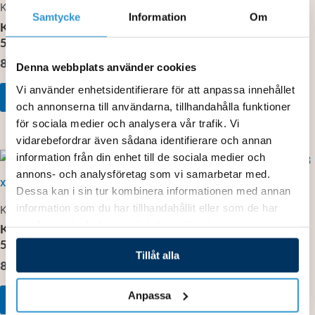
Klämkopplingar
Klämkoppling 90 50 x 50
Samtycke
Information
Om
Klämkoppling rak 2″ inv x
150,00
kr
50
80,00
kr
Lägg till i varukorg
Denna webbplats använder cookies
Vi använder enhetsidentifierare för att anpassa innehållet
Lägg till i varukorg
och annonserna till användarna, tillhandahålla funktioner
för sociala medier och analysera vår trafik. Vi
vidarebefordrar även sådana identifierare och annan
information från din enhet till de sociala medier och
annons- och analysföretag som vi samarbetar med.
Klämkopplingar
Dessa kan i sin tur kombinera informationen med annan
information som du har tillhandahållit eller som de har
Klämkopplingar
Klämkoppling rak 63 x 63
samlat in när du har använt deras tjänster.
Klämkoppling rak 1½” inv x
130,00
kr
50
Tillåt alla
80,00
kr
Lägg till i varukorg
Anpassa
Lägg till i varukorg