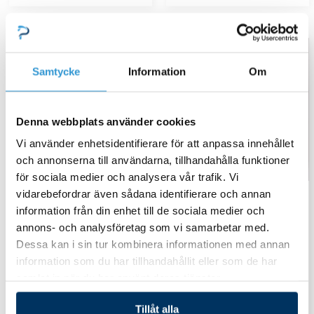
Samtycke
Information
Om
Denna webbplats använder cookies
Vi använder enhetsidentifierare för att anpassa innehållet
och annonserna till användarna, tillhandahålla funktioner
för sociala medier och analysera vår trafik. Vi
vidarebefordrar även sådana identifierare och annan
Reservdelar
Reservdelar
poolvärmepumpar
poolvärmepumpar
information från din enhet till de sociala medier och
annons- och analysföretag som vi samarbetar med.
Kondensator kompressor
Kondensator fläktmotor
Dessa kan i sin tur kombinera informationen med annan
25µF
2µF
information som du har tillhandahållit eller som de har
samlat in när du har använt deras tjänster.
575,00
kr
338,00
kr
Tillåt alla