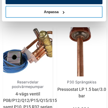
Lägg till i varukorg
Lägg till i varukorg
Anpassa
Reservdelar
P30 Sprängskiss
poolvärmepumpar
Pressostat LP 1.5 bar/3.0
4-vägs ventil
bar
P08/P12/Q12/P15/Q15/S15
samt P10, P15 R32 serien