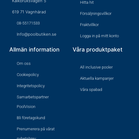
Kalkbruksvägen 5
Hitta hit
619 71 Vagnhärad
Försäljningsvillkor
08-55171533
Fraktvillkor
Info@poolbutiken.se
Logga in på mitt konto
Allmän information
Våra produktpaket
Om oss
All inclusive pooler
Cookiepolicy
Aktuella kampanjer
Integritetspolicy
Våra spabad
Samarbetspartner
PoolVision
Bli företagskund
Prenumerera på vårat
nyhetsbrev