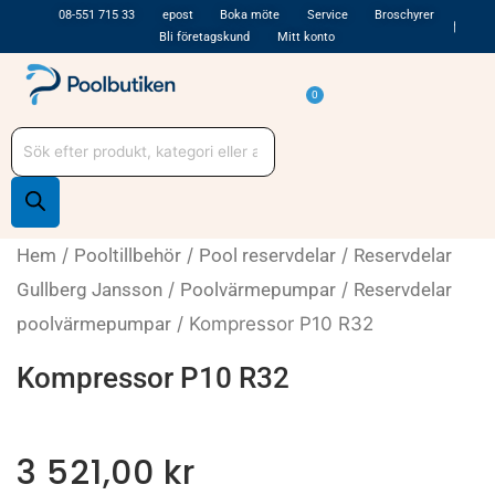
Hoppa
08-551 715 33
epost
Boka möte
Service
Broschyrer
Bli företagskund
Mitt konto
till
innehåll
Varukorg
0
Produktsökning
Hem
/
Pooltillbehör
/
Pool reservdelar
/
Reservdelar
Gullberg Jansson
/
Poolvärmepumpar
/
Reservdelar
poolvärmepumpar
/ Kompressor P10 R32
Kompressor P10 R32
3 521,00
kr