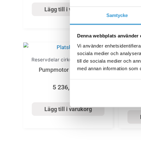
Lägg till i varukorg
Samtycke
Denna webbplats använder 
Vi använder enhetsidentifierar
sociala medier och analysera 
Reservdelar cirkulationspumpar
Reser
till de sociala medier och a
med annan information som du 
Motorp
Pumpmotor FloPro 75T
5 236,00
kr
Lägg till i varukorg