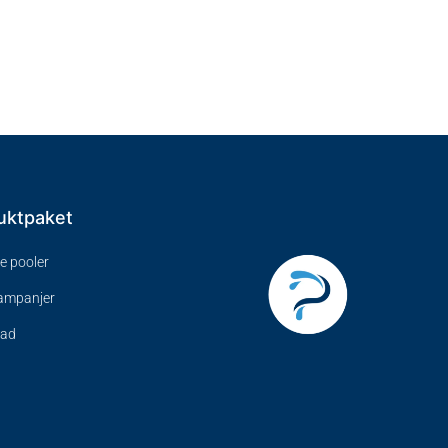
uktpaket
ve pooler
kampanjer
bad