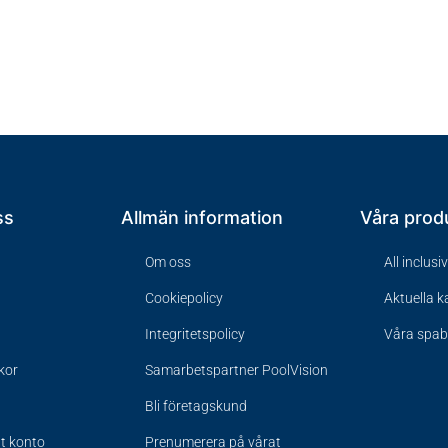
ss
Allmän information
Våra prod
Om oss
All inclusi
Cookiepolicy
Aktuella 
Integritetspolicy
Våra spa
lkor
Samarbetspartner PoolVision
Bli företagskund
tt konto
Prenumerera på vårat