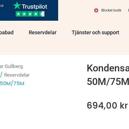
und
Blocket butik
olprodukter
Öppna Spabad
Öppna Reservdelar
Öppn
pabad
Reservdelar
Tjänster och support
Kondensa
ar Gullberg
/
Reservdelar
50M/75
o 50M/75M
694,00
kr