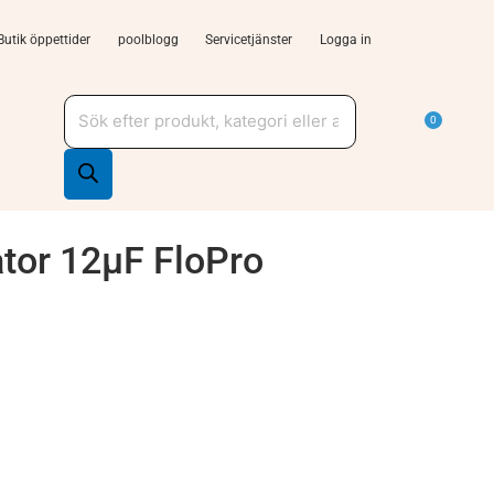
Butik öppettider
poolblogg
Servicetjänster
Logga in
Produktsökning
a Tjänster och support
Varu
0
tor 12µF FloPro
M