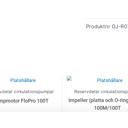
Produktnr
GJ-R0
vdelar cirkulationspumpar
Reservdelar cirkulations
Impeller (platta och O-rin
mpmotor FloPro 100T
100M/100T
5 902,00
kr
1 285,00
kr