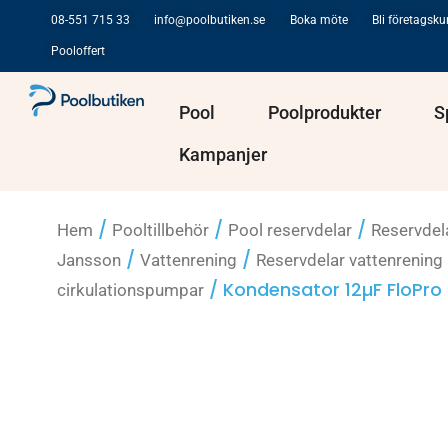
Hoppa
08-551 715 33
info@poolbutiken.se
Boka möte
Bli företagsk
till
Pooloffert
innehåll
Öppna Pool
Öppna Po
Pool
Poolprodukter
S
Kampanjer
/
/
/
Hem
Pooltillbehör
Pool reservdelar
Reservdel
/
/
Jansson
Vattenrening
Reservdelar vattenrening
/ Kondensator 12µF FloPr
cirkulationspumpar