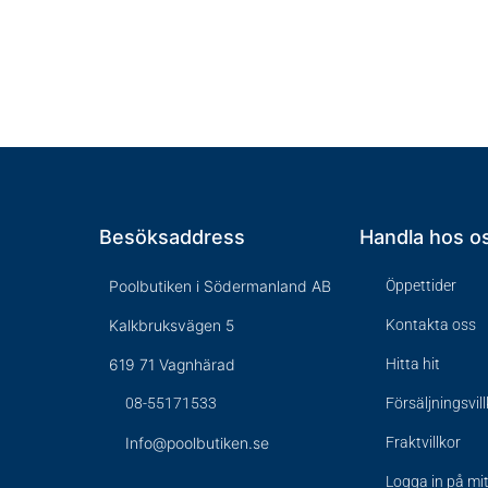
Besöksaddress
Handla hos o
Poolbutiken i Södermanland AB
Öppettider
Kalkbruksvägen 5
Kontakta oss
619 71 Vagnhärad
Hitta hit
08-55171533
Försäljningsvil
Info@poolbutiken.se
Fraktvillkor
Logga in på mi