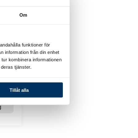
Om
g
andahålla funktioner för
n information från din enhet
pumpar
 tur kombinera informationen
deras tjänster.
loPro VS
Tillåt alla
g