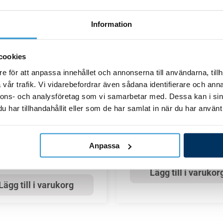
Lägg till i varukorg
Information
Lägg till i varukor
cookies
e för att anpassa innehållet och annonserna till användarna, tillh
vår trafik. Vi vidarebefordrar även sådana identifierare och anna
vdelar cirkulationspumpar
Reservdelar cirkulations
nnons- och analysföretag som vi samarbetar med. Dessa kan i sin
har tillhandahållit eller som de har samlat in när du har använt 
latta (platta och O-ring)
O-ring filterlock FloPro/F
FloPro/FloPro VS
283,00
kr
Anpassa
523,00
kr
Lägg till i varukor
Lägg till i varukorg