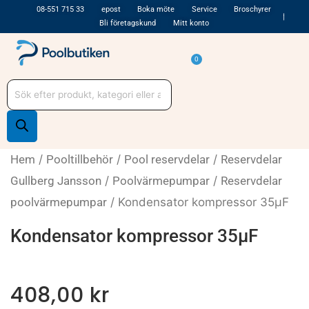
Hoppa
08-551 715 33
epost
Boka möte
Service
Broschyrer
Bli företagskund
Mitt konto
till
innehåll
Varukorg
0
Produktsökning
Hem
/
Pooltillbehör
/
Pool reservdelar
/
Reservdelar
Gullberg Jansson
/
Poolvärmepumpar
/
Reservdelar
poolvärmepumpar
/ Kondensator kompressor 35µF
Kondensator kompressor 35µF
408,00
kr