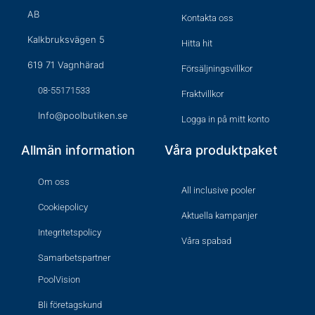
AB
Kontakta oss
Kalkbruksvägen 5
Hitta hit
619 71 Vagnhärad
Försäljningsvillkor
08-55171533
Fraktvillkor
Info@poolbutiken.se
Logga in på mitt konto
Allmän information
Våra produktpaket
Om oss
All inclusive pooler
Cookiepolicy
Aktuella kampanjer
Integritetspolicy
Våra spabad
Samarbetspartner
PoolVision
Bli företagskund