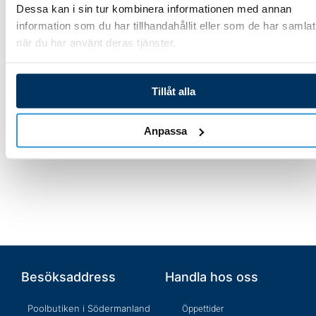
Dessa kan i sin tur kombinera informationen med annan
20/30/30-3P & Q30/Q30-
information som du har tillhandahållit eller som de har samlat
3P & P20/P30 R32 serien
3 989,00
kr
när du har använt deras tjänster.
1 693,00
kr
Lägg till i varukorg
Tillåt alla
Lägg till i varukorg
Anpassa
Besöksaddress
Handla hos oss
Poolbutiken i Södermanland
Öppettider