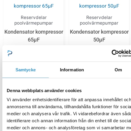
Reservdelar
Reservdelar
poolvärmepumpar
poolvärmepumpar
Kondensator kompressor
Kondensator kompressor
65µF
50µF
317,00
kr
465,00
kr
Samtycke
Information
Om
Lägg till i varukorg
Lägg till i varukorg
Denna webbplats använder cookies
Vi använder enhetsidentifierare för att anpassa innehållet oc
annonserna till användarna, tillhandahålla funktioner för socia
medier och analysera vår trafik. Vi vidarebefordrar även såd
S30-3P Sprängskiss S-
Reservdelar
serien 2017- R410 modell
poolvärmepumpar
identifierare och annan information från din enhet till de socia
medier och annons- och analysföretag som vi samarbetar m
Fläktmotor V/H/S/R/P
Kompressor P15 R32