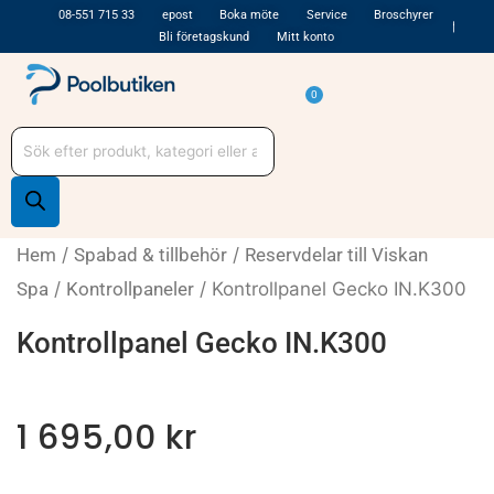
Hoppa
08-551 715 33
epost
Boka möte
Service
Broschyrer
Bli företagskund
Mitt konto
till
innehåll
Varukorg
0
Produktsökning
Hem
/
Spabad & tillbehör
/
Reservdelar till Viskan
Spa
/
Kontrollpaneler
/ Kontrollpanel Gecko IN.K300
Kontrollpanel Gecko IN.K300
1 695,00
kr