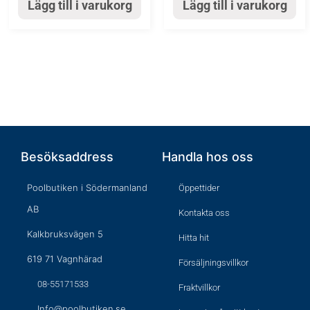
Lägg till i varukorg
Lägg till i varukorg
Besöksaddress
Handla hos oss
Poolbutiken i Södermanland
Öppettider
AB
Kontakta oss
Kalkbruksvägen 5
Hitta hit
619 71 Vagnhärad
Försäljningsvillkor
08-55171533
Fraktvillkor
Info@poolbutiken.se