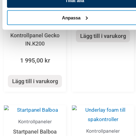
Tillåt alla
950,00
kr
Anpassa
Kontrollpaneler
Kontrollpanel Gecko
Lägg till i varukorg
IN.K200
1 995,00
kr
Lägg till i varukorg
Den
här
Kontrollpaneler
produkten
Kontrollpaneler
Startpanel Balboa