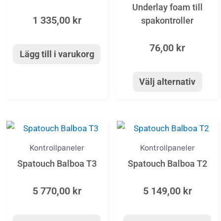
har
Underlay foam till
flera
1 335,00
kr
spakontroller
varianter.
76,00
kr
De
Lägg till i varukorg
olika
alternativen
Välj alternativ
kan
väljas
på
produktsida
Kontrollpaneler
Kontrollpaneler
Spatouch Balboa T3
Spatouch Balboa T2
5 770,00
kr
5 149,00
kr