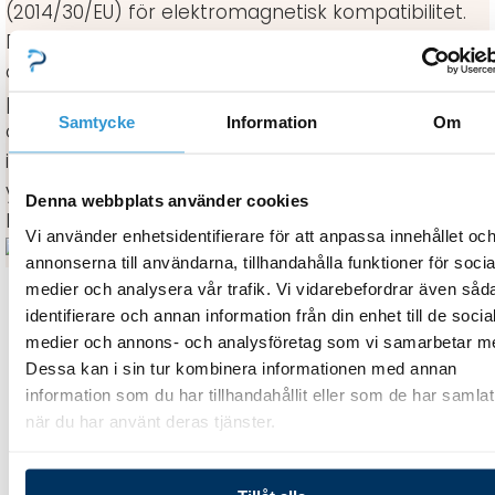
(2014/30/EU) för elektromagnetisk kompatibilitet.
Detta inkluderar strikta krav på säkerhet, hälsa,
och miljöskydd. Tester utförda vid Statens
provningsanstalt bekräftar att Viskans spabad
Samtycke
Information
Om
överensstämmer med gränserna för emission och
immunitet som sätts i EMC-direktivet, vilket
ytterligare styrker företagets engagemang för
Denna webbplats använder cookies
kvalitet och tillförlitlighet.
Vi använder enhetsidentifierare för att anpassa innehållet oc
annonserna till användarna, tillhandahålla funktioner för socia
medier och analysera vår trafik. Vi vidarebefordrar även såd
identifierare och annan information från din enhet till de socia
medier och annons- och analysföretag som vi samarbetar m
Relaterade Produkter
Dessa kan i sin tur kombinera informationen med annan
information som du har tillhandahållit eller som de har samlat
när du har använt deras tjänster.
Kontrollpaneler
Startknapp B, extra