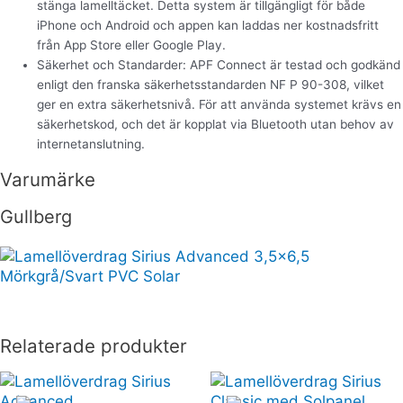
stänga lamelltäcket. Detta system är tillgängligt för både
iPhone och Android och appen kan laddas ner kostnadsfritt
från App Store eller Google Play.
Säkerhet och Standarder: APF Connect är testad och godkänd
enligt den franska säkerhetsstandarden NF P 90-308, vilket
ger en extra säkerhetsnivå. För att använda systemet krävs en
säkerhetskod, och det är kopplat via Bluetooth utan behov av
internetanslutning.
Varumärke
Gullberg
Relaterade produkter
Price
Price
Den
Den
range:
range:
här
här