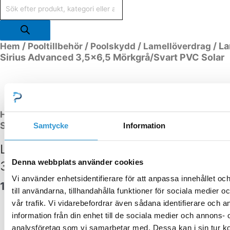
/
/
/
/ L
Hem
Pooltillbehör
Poolskydd
Lamellöverdrag
Lamellöverdrag
Sirius Advanced 3,5×6,5 Mörkgrå/Svart PVC Solar
Sirius
Advanced
3,5x6,5
Mörkgrå/Svart
PVC
/
/
/
/ L
Solar
Hem
Pooltillbehör
Poolskydd
Lamellöverdrag
Sirius Advanced 3,5×6,5 Mörkgrå/Svart PVC Solar
mängd
Samtycke
Information
Lamellöverdrag Sirius Advanced
Denna webbplats använder cookies
3,5×6,5 Mörkgrå/Svart PVC Solar
Vi använder enhetsidentifierare för att anpassa innehållet o
122 102,00
kr
till användarna, tillhandahålla funktioner för sociala medier 
vår trafik. Vi vidarebefordrar även sådana identifierare och 
information från din enhet till de sociala medier och annons- 
analysföretag som vi samarbetar med. Dessa kan i sin tur 