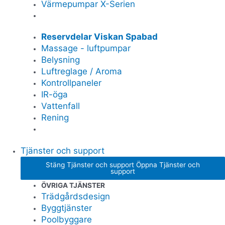
Värmepumpar X-Serien
Reservdelar Viskan Spabad
Massage - luftpumpar
Belysning
Luftreglage / Aroma
Kontrollpaneler
IR-öga
Vattenfall
Rening
Tjänster och support
Stäng Tjänster och support
Öppna Tjänster och
support
ÖVRIGA TJÄNSTER
Trädgårdsdesign
Byggtjänster
Poolbyggare