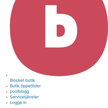
Blocket butik
Butik öppettider
poolblogg
Servicetjänster
Logga in