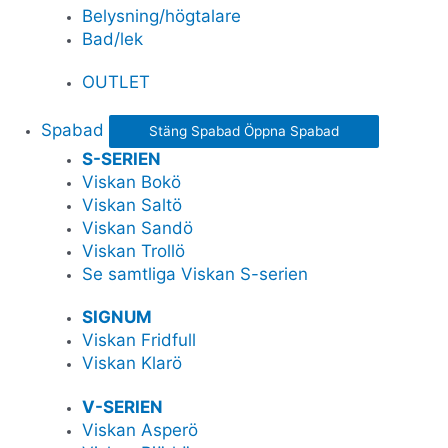
Belysning/högtalare
Bad/lek
OUTLET
Spabad
Stäng Spabad
Öppna Spabad
S-SERIEN
Viskan Bokö
Viskan Saltö
Viskan Sandö
Viskan Trollö
Se samtliga Viskan S-serien
SIGNUM
Viskan Fridfull
Viskan Klarö
V-SERIEN
Viskan Asperö