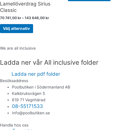
Lamellöverdrag Sirius
olika
Classic
alternativen
70 741,00
kr
–
143 646,00
kr
kan
väljas
Välj alternativ
på
produktsidan
We are all inclusive
Ladda ner vår All inclusive folder
Ladda ner pdf folder
Besöksaddress
Poolbutiken i Södermanland AB
Kalkbruksvägen 5
619 71 Vagnhärad
08-55171533
Info@poolbutiken.se
Handla hos oss