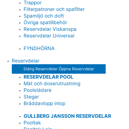
Trappor
Filterpatroner och spafilter
Spamiljö och doft
Övriga spatillbehör
Reservdelar Viskanspa
Reservdelar Universal
FYNDHÖRNA
Reservdelar
Stäng Reservdelar
Öppna Reservdelar
RESERVDELAR POOL
Mät och doserutrustning
Poolstädare
Stegar
Bräddavlopp inlop
GULLBERG JANSSON RESERVDELAR
Pooltak