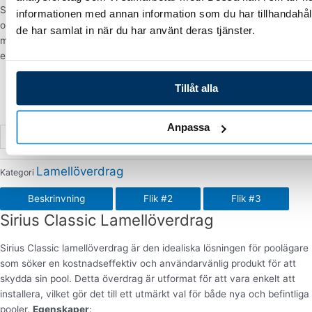
Sirius Classic är mer än bara ett skydd för din pool; det är en modern
informationen med annan information som du har tillhandahåll
och teknisk lösning som ger dig full kontroll och översikt över din pool
de har samlat in när du har använt deras tjänster.
med bara några få klick på din smartphone. Välj Sirius Classic för att
enkelt hålla din pool ren och säker året runt.
Solcellspaneler som tillägg
Tillåt alla
Använd din telefon som fjärrkontroll med APF Connect
Anpassa
Lägg till i varukorg
Lamellöverdrag
Kategori
Beskrinvning
Flik #2
Flik #3
Sirius Classic Lamellöverdrag
Sirius Classic lamellöverdrag är den idealiska lösningen för poolägare
som söker en kostnadseffektiv och användarvänlig produkt för att
skydda sin pool. Detta överdrag är utformat för att vara enkelt att
installera, vilket gör det till ett utmärkt val för både nya och befintliga
pooler.
Egenskaper
: