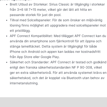
Brett Utbud av Storlekar: Sirius Classic är tillgänglig i storlekar
från 3×6 till 7×15 meter, vilket gör det lätt att hitta en
passande storlek för just din pool.
Tillval med Solcellspaneler: För de som önskar en miljövänlig
lösning finns möjlighet att uppgradera med solcellspaneler mot
ett pristillägg.
APF Connect Kompatibilitet: Med tillägget APF Connect kan du
använda din smartphone som fjärrkontroll för att öppna och
stänga lamelltäcket. Detta system är tillgängligt för både
iPhone och Android och appen kan laddas ner kostnadsfritt
från App Store eller Google Play.
Säkerhet och Standarder: APF Connect är testad och godkänd
enligt den franska säkerhetsstandarden NF P 90-308, vilket
ger en extra säkerhetsnivå. För att använda systemet krävs en
säkerhetskod, och det är kopplat via Bluetooth utan behov av
internetanslutning.
Beskrivning