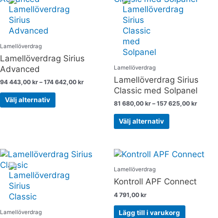
94
81
produkten
produkten
443,00 kr
680,00
through
throug
har
har
174
157
flera
flera
642,00 kr
625,00
varianter.
varianter.
Lamellöverdrag
De
De
Lamellöverdrag Sirius
olika
olika
Advanced
Lamellöverdrag
alternativen
alternativen
Lamellöverdrag Sirius
94 443,00
kr
–
174 642,00
kr
kan
kan
Classic med Solpanel
väljas
väljas
Välj alternativ
81 680,00
kr
–
157 625,00
kr
på
på
produktsidan
produktsidan
Välj alternativ
Price
Den
range:
här
70
Lamellöverdrag
produkten
741,00 kr
Kontroll APF Connect
through
har
143
4 791,00
kr
flera
646,00 kr
varianter.
Lägg till i varukorg
Lamellöverdrag
De