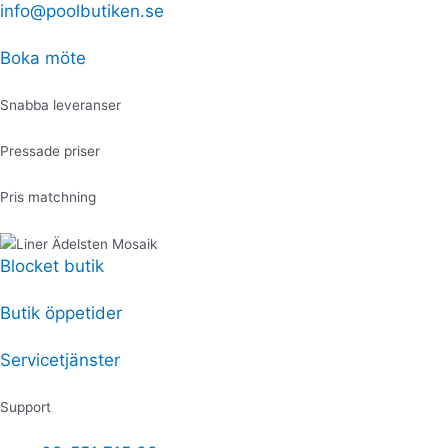
Hoppa
info@poolbutiken.se
Produktsökning
Produktsökning
till
innehåll
Boka möte
Snabba leveranser
Pressade priser
Pris matchning
Blocket butik
Butik öppetider
Servicetjänster
Support