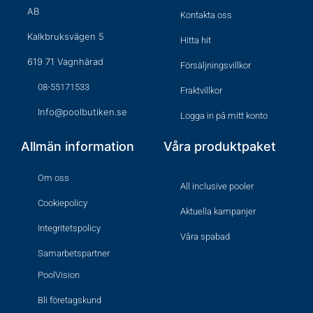
AB
Kontakta oss
Kalkbruksvägen 5
Hitta hit
619 71 Vagnhärad
Försäljningsvillkor
08-55171533
Fraktvillkor
Info@poolbutiken.se
Logga in på mitt konto
Allmän information
Våra produktpaket
Om oss
All inclusive pooler
Cookiepolicy
Aktuella kampanjer
Integritetspolicy
Våra spabad
Samarbetspartner
PoolVision
Bli företagskund