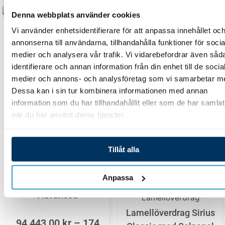
Denna webbplats använder cookies
Vi använder enhetsidentifierare för att anpassa innehållet oc
annonserna till användarna, tillhandahålla funktioner för socia
medier och analysera vår trafik. Vi vidarebefordrar även såd
Relaterade Produkter
identifierare och annan information från din enhet till de socia
medier och annons- och analysföretag som vi samarbetar m
Price
Price
Den
Den
Dessa kan i sin tur kombinera informationen med annan
range:
range:
här
här
information som du har tillhandahållit eller som de har samlat
94
81
produkten
produkten
när du har använt deras tjänster.
443,00 kr
680,00 
har
har
through
throug
flera
flera
174
157
Tillåt alla
642,00 kr
625,00 
varianter.
varianter.
Lamellöverdrag
De
De
Anpassa
Lamellöverdrag Sirius
olika
olika
Advanced
Lamellöverdrag
alternativen
alternativen
Lamellöverdrag Sirius
94 443,00
kr
–
174
kan
kan