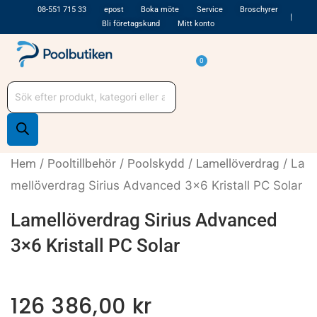
Hoppa
08-551 715 33
epost
Boka möte
Service
Broschyrer
Bli företagskund
Mitt konto
till
innehåll
Varukorg
0
Produktsökning
Hem
/
Pooltillbehör
/
Poolskydd
/
Lamellöverdrag
/ La
mellöverdrag Sirius Advanced 3×6 Kristall PC Solar
Lamellöverdrag Sirius Advanced
3×6 Kristall PC Solar
126 386,00
kr