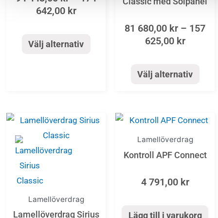
Classic med Solpanel
642,00
kr
väljas
väljas
81 680,00
kr
–
157
på
på
625,00
kr
Välj alternativ
produktsidan
produktsida
Välj alternativ
Price
Den
range:
här
Lamellöverdrag
70
produkten
Kontroll APF Connect
741,00 kr
har
through
flera
143
4 791,00
kr
646,00 kr
varianter.
Lamellöverdrag
De
Lamellöverdrag Sirius
Lägg till i varukorg