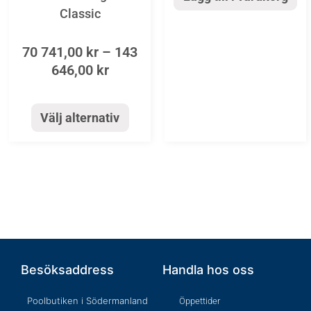
olika
Classic
alternativen
70 741,00
kr
–
143
kan
646,00
kr
väljas
på
Välj alternativ
produktsidan
Besöksaddress
Handla hos oss
Poolbutiken i Södermanland
Öppettider