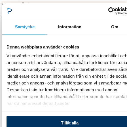
Varumärke
Gullberg
Samtycke
Information
Om
Denna webbplats använder cookies
Vi använder enhetsidentifierare för att anpassa innehållet oc
annonserna till användarna, tillhandahålla funktioner för socia
medier och analysera vår trafik. Vi vidarebefordrar även såd
Relaterade Produkter
identifierare och annan information från din enhet till de socia
Price
Price
medier och annons- och analysföretag som vi samarbetar m
Den
Den
Dessa kan i sin tur kombinera informationen med annan
range:
range:
här
här
information som du har tillhandahållit eller som de har samlat
94
81
produkten
produkten
när du har använt deras tjänster.
Lamellöverdrag
Lamellöverdrag
443,00 kr
680,00 
har
har
through
throug
Lamellöverdrag Sirius
Lamellöverdrag Sirius
flera
flera
174
157
Advanced
Classic med Solpanel
Tillåt alla