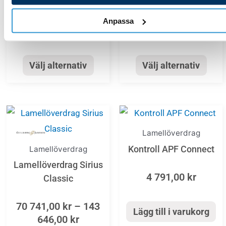
642,00 kr
625,00 
varianter.
varianter.
94 443,00
kr
–
174
81 680,00
kr
–
157
De
De
Anpassa
642,00
kr
625,00
kr
olika
olika
alternativen
alternativen
kan
kan
Välj alternativ
Välj alternativ
väljas
väljas
på
på
Price
produktsidan
produktsida
Den
range:
här
Lamellöverdrag
70
produkten
Kontroll APF Connect
Lamellöverdrag
741,00 kr
har
through
Lamellöverdrag Sirius
flera
143
4 791,00
kr
Classic
646,00 kr
varianter.
70 741,00
kr
–
143
De
Lägg till i varukorg
646,00
kr
olika