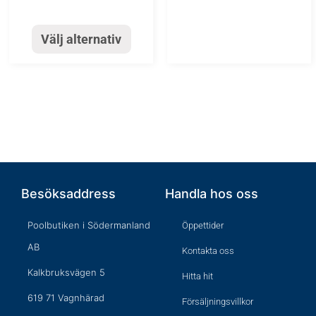
alternativen
kan
Välj alternativ
väljas
på
produktsidan
Besöksaddress
Handla hos oss
Poolbutiken i Södermanland
Öppettider
AB
Kontakta oss
Kalkbruksvägen 5
Hitta hit
619 71 Vagnhärad
Försäljningsvillkor