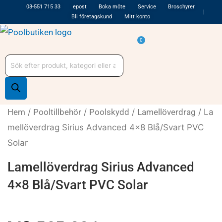
Hoppa
08-551 715 33
epost
Boka möte
Service
Broschyrer
Bli företagskund
Mitt konto
till
innehåll
Varukorg
0
Produktsökning
Hem
/
Pooltillbehör
/
Poolskydd
/
Lamellöverdrag
/ La
mellöverdrag Sirius Advanced 4×8 Blå/Svart PVC
Solar
Lamellöverdrag Sirius Advanced
4×8 Blå/Svart PVC Solar