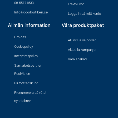
08-55171533
Fraktvillkor
Info@poolbutiken.se
Logga in på mitt konto
Allmän information
Våra produktpaket
Om oss
All inclusive pooler
Cookiepolicy
Aktuella kampanjer
Integritetspolicy
Våra spabad
Samarbetspartner
PoolVision
Bli företagskund
Prenumerera på vårat
nyhetsbrev