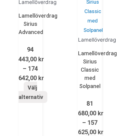
alternativen
alternativen
alternativen
Lamellöverdrag
kan
kan
kan
Lamellöverdrag
väljas
väljas
väljas
Sirius
på
på
på
Advanced
produktsidan
produktsidan
produktsidan
Lamellöverdrag
94
Lamellöverdrag
443,00
kr
Sirius
–
174
Classic
642,00
kr
med
Solpanel
Välj
alternativ
81
680,00
kr
–
157
625,00
kr