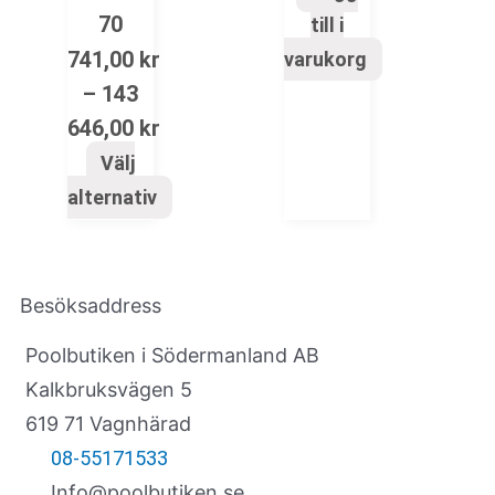
70
till i
741,00
kr
varukorg
–
143
646,00
kr
Välj
alternativ
Besöksaddress
Poolbutiken i Södermanland AB
Kalkbruksvägen 5
619 71 Vagnhärad
08-55171533
Info@poolbutiken.se