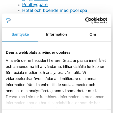
Poolbyggare
Hotel och boende med pool spa
MANUALER OCH BROSCHYRER
All Inclusive
Spaköpare
Materialpaket Thermopool
Samtycke
Information
Om
Monteringsanvisning Thermopool
SERVICETJÄNSTER POOL OCH SPABAD
Boka Servicetjänster pool och spabad
Denna webbplats använder cookies
Boka våröppning/poolstängning
Vi använder enhetsidentifierare för att anpassa innehållet
Teckna serviceavtal pool och spabad
och annonserna till användarna, tillhandahålla funktioner
Kampanjer
för sociala medier och analysera vår trafik. Vi
vidarebefordrar även sådana identifierare och annan
information från din enhet till de sociala medier och
annons- och analysföretag som vi samarbetar med.
0,00
kr
0
Varukorg
Dessa kan i sin tur kombinera informationen med annan
information som du har tillhandahållit eller som de har
samlat in när du har använt deras tjänster.