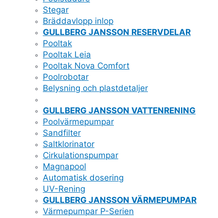
Stegar
Bräddavlopp inlop
GULLBERG JANSSON RESERVDELAR
Pooltak
Pooltak Leia
Pooltak Nova Comfort
Poolrobotar
Belysning och plastdetaljer
GULLBERG JANSSON VATTENRENING
Poolvärmepumpar
Sandfilter
Saltklorinator
Cirkulationspumpar
Magnapool
Automatisk dosering
UV-Rening
GULLBERG JANSSON VÄRMEPUMPAR
Värmepumpar P-Serien