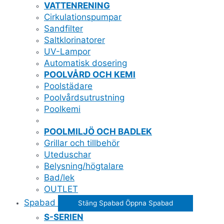
VATTENRENING
Cirkulationspumpar
Sandfilter
Saltklorinatorer
UV-Lampor
Automatisk dosering
POOLVÅRD OCH KEMI
Poolstädare
Poolvårdsutrustning
Poolkemi
POOLMILJÖ OCH BADLEK
Grillar och tillbehör
Uteduschar
Belysning/högtalare
Bad/lek
OUTLET
Spabad
Stäng Spabad
Öppna Spabad
S-SERIEN