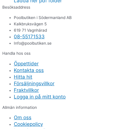
Ladda ner pdf folder
Besöksaddress
Poolbutiken i Södermanland AB
Kalkbruksvägen 5
619 71 Vagnhärad
08-55171533
Info@poolbutiken.se
Handla hos oss
Öppettider
Kontakta oss
Hitta hit
Försäljningsvillkor
Fraktvillkor
Logga in på mitt konto
Allmän information
Om oss
Cookiepolicy