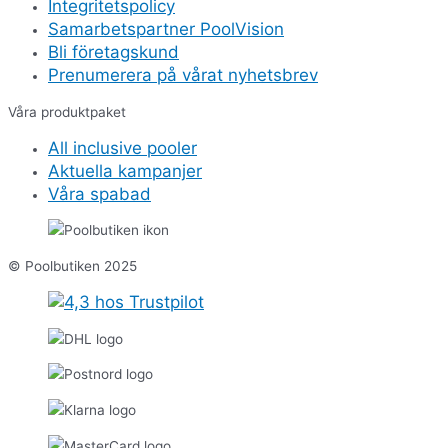
Integritetspolicy
Samarbetspartner PoolVision
Bli företagskund
Prenumerera på vårat nyhetsbrev
Våra produktpaket
All inclusive pooler
Aktuella kampanjer
Våra spabad
© Poolbutiken 2025
ken