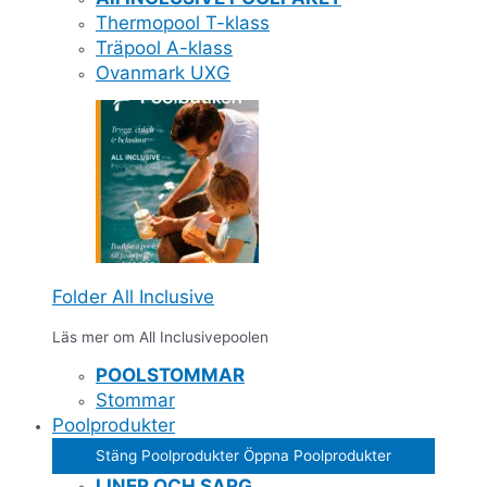
Thermopool T-klass
Träpool A-klass
Ovanmark UXG
Folder All Inclusive
Läs mer om All Inclusivepoolen
POOLSTOMMAR
Stommar
Poolprodukter
Stäng Poolprodukter
Öppna Poolprodukter
LINER OCH SARG