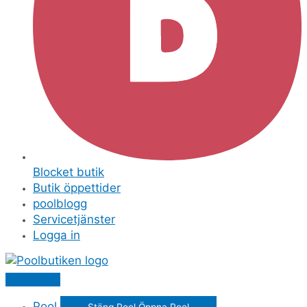
Blocket butik
Butik öppettider
poolblogg
Servicetjänster
Logga in
Pool
Stäng Pool
Öppna Pool