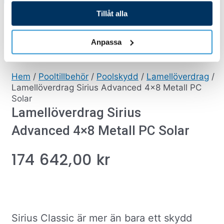
/
/
/
Hem
Pooltillbehör
Poolskydd
Lamellöverdra
Tillåt alla
/ Lamellöverdrag Sirius Advanced 4×8 Metall
g
PC Solar
Anpassa
Hem
/
Pooltillbehör
/
Poolskydd
/
Lamellöverdrag
/
Lamellöverdrag Sirius Advanced 4×8 Metall PC
Solar
Lamellöverdrag Sirius
Advanced 4×8 Metall PC Solar
174 642,00
kr
Sirius Classic är mer än bara ett skydd