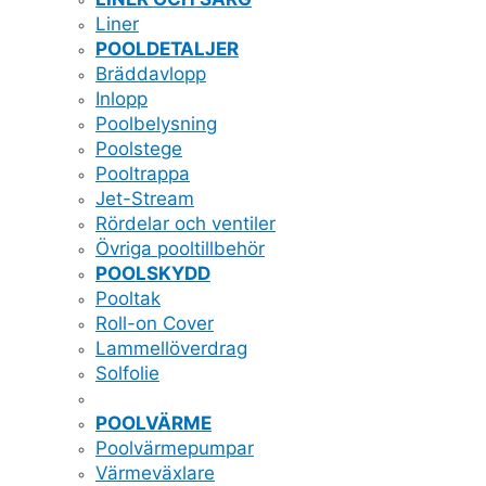
Liner
POOLDETALJER
Bräddavlopp
Inlopp
Poolbelysning
Poolstege
Pooltrappa
Jet-Stream
Rördelar och ventiler
Övriga pooltillbehör
POOLSKYDD
Pooltak
Roll-on Cover
Lammellöverdrag
Solfolie
POOLVÄRME
Poolvärmepumpar
Värmeväxlare