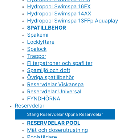
Hydropool Swimspa 16EX
Hydropool Swimspa 14AX
Hydropool Swimspa 13FFp Aquaplay
SPATILLBEHÖR
Spakemi
Locklyftare
Spalock
Trappor
Filterpatroner och spafilter
Spamiljö och doft
Övriga spatillbehör
Reservdelar Viskanspa
Reservdelar Universal
FYNDHÖRNA
Reservdelar
Stäng Reservdelar
Öppna Reservdelar
RESERVDELAR POOL
Mät och doserutrustning
Poolstädare