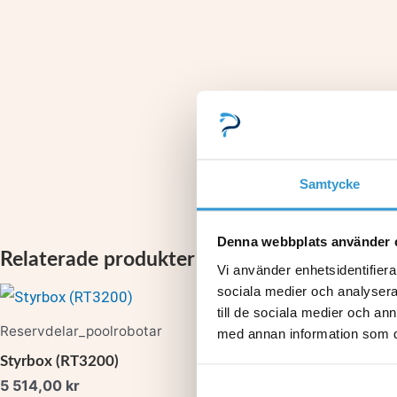
Samtycke
Denna webbplats använder 
Relaterade produkter
Vi använder enhetsidentifierar
sociala medier och analysera 
till de sociala medier och a
Reservdelar_poolrobotar
TornaX RT2100
med annan information som du 
Styrbox (RT3200)
Komplett chas
5 514,00
kr
8 704,00
kr