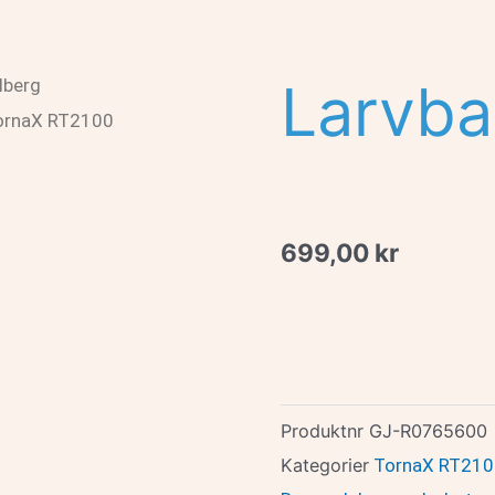
Larvba
lberg
ornaX RT2100
699,00
kr
Produktnr
GJ-R0765600
Kategorier
TornaX RT210