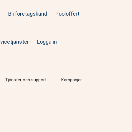
e
Bli företagskund
Pooloffert
vicetjänster
Logga in
na Reservdelar
Öppna Tjänster och support
Tjänster och support
Kampanjer