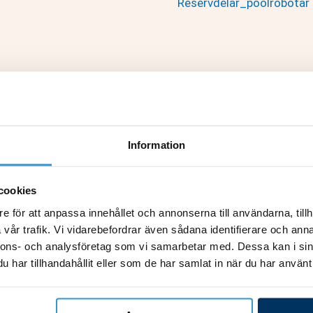
Reservdelar_poolrobotar
Information
cookies
e för att anpassa innehållet och annonserna till användarna, tillh
vår trafik. Vi vidarebefordrar även sådana identifierare och anna
nnons- och analysföretag som vi samarbetar med. Dessa kan i sin
 Sprängskiss
TornaX RT2100 Sprängskiss
har tillhandahållit eller som de har samlat in när du har använt 
si inkl motor TornaX
Komplett bakhjul x2 TornaX
726,00
kr