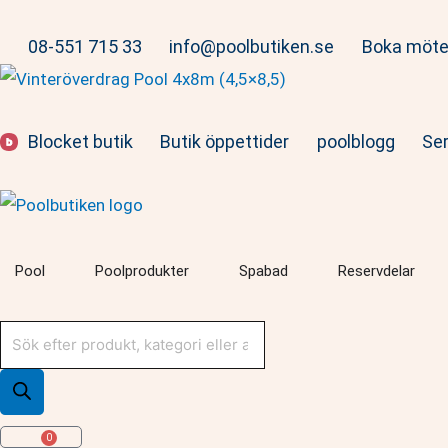
Hoppa
till
08-551 715 33
info@poolbutiken.se
Boka möt
innehåll
Blocket butik
Butik öppettider
poolblogg
Ser
Öppna Pool
Öppna Poolprodukter
Öppna Spabad
Öpp
Pool
Poolprodukter
Spabad
Reservdelar
Produktsökning
0
Varukorg