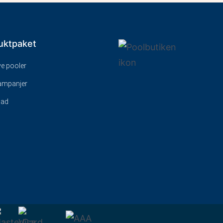
uktpaket
ive pooler
kampanjer
bad