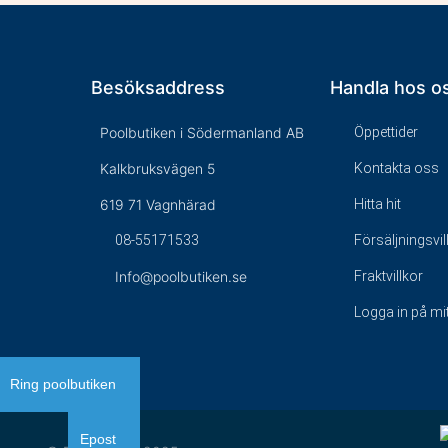
Besöksaddress
Handla hos o
Poolbutiken i Södermanland AB
Öppettider
Kalkbruksvägen 5
Kontakta oss
619 71 Vagnhärad
Hitta hit
08-55171533
Försäljningsvil
Info@poolbutiken.se
Fraktvillkor
Logga in på mi
Ring poolbutiken
Epost