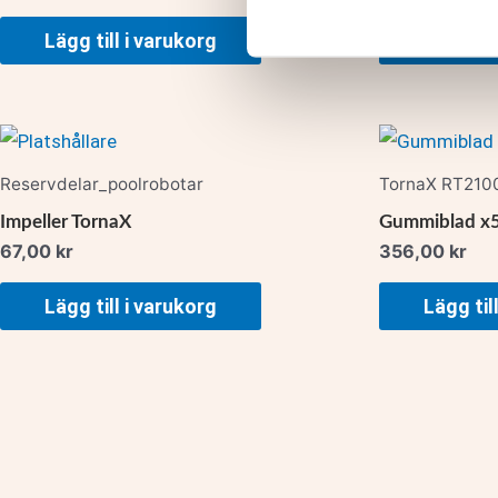
Lägg till i varukorg
Lägg til
Reservdelar_poolrobotar
TornaX RT2100
Impeller TornaX
Gummiblad x5
67,00
kr
356,00
kr
Lägg till i varukorg
Lägg til