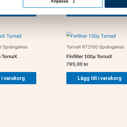
Anpassa
l i varukorg
Lägg till i varukorg
 Sprängskiss
TornaX RT2100 Sprängskiss
 TornaX
Finfilter 100µ TornaX
795,00
kr
l i varukorg
Lägg till i varukorg