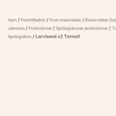
/
/
/
Hem
Pooltillbehör
Pool reservdelar
Reservdelar Gul
/
/
/
Jansson
Poolrobotar
Sprängskisser poolrobotar
T
/ Larvband x2 TornaX
Sprängskiss