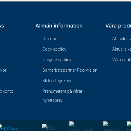
ss
Allmän information
Våra prod
Om oss
All inclus
Cookiepolicy
Aktuella 
Integritetspolicy
Våra spa
lkor
Samarbetspartner PoolVision
Bli företagskund
tt konto
Prenumerera på vårat
nyhetsbrev