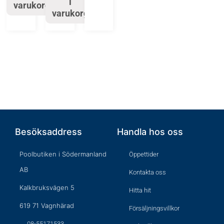
i
varukorg
varukorg
Besöksaddress
Handla hos oss
Poolbutiken i Södermanland
Öppettider
AB
Kontakta oss
Kalkbruksvägen 5
Hitta hit
619 71 Vagnhärad
Försäljningsvillkor
08-55171533