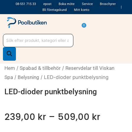
Hoppa
08-551 715 33
epost
Boka möte
Service
Broschyrer
Bli företagskund
Mitt konto
till
innehåll
Varukorg
0
Produktsökning
Hem
/
Spabad & tillbehör
/
Reservdelar till Viskan
Spa
/
Belysning
/ LED-dioder punktbelysning
LED-dioder punktbelysning
Price
239,00
kr
–
509,00
kr
range: