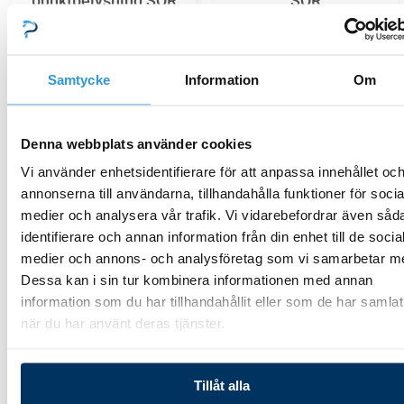
punktbelysning SQR
SQR
10,00
kr
11,00
kr
Samtycke
Information
Om
Lägg till i varukorg
Lägg till i varukorg
Denna webbplats använder cookies
Vi använder enhetsidentifierare för att anpassa innehållet oc
annonserna till användarna, tillhandahålla funktioner för socia
medier och analysera vår trafik. Vi vidarebefordrar även såd
Belysning
Belysning
identifierare och annan information från din enhet till de socia
medier och annons- och analysföretag som vi samarbetar m
Lamphus SQR
Hylsa för punktbelysning
Dessa kan i sin tur kombinera informationen med annan
information som du har tillhandahållit eller som de har samlat
209,00
kr
10,00
kr
när du har använt deras tjänster.
Lägg till i varukorg
Lägg till i varukorg
Tillåt alla