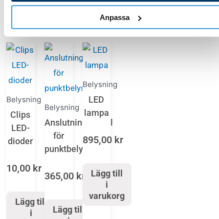
Anpassa
Du Kanske Också Gillar …
Belysning
LED
Belysning
Belysning
lampa
Clips
Anslutningskabel
LED-
för
895,00
kr
dioder
punktbelysning
10,00
kr
Lägg till
365,00
kr
i
varukorg
Lägg till
Lägg till
i