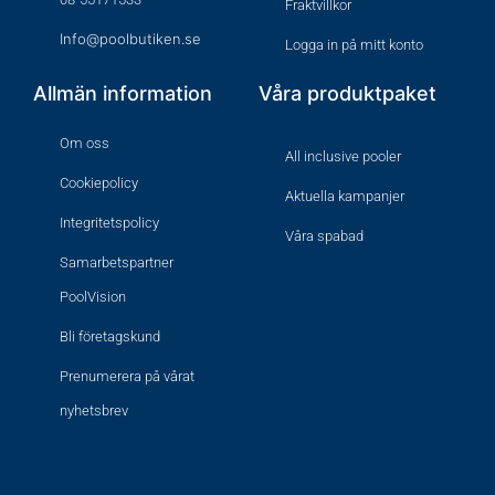
Fraktvillkor
Info@poolbutiken.se
Logga in på mitt konto
Allmän information
Våra produktpaket
Om oss
All inclusive pooler
Cookiepolicy
Aktuella kampanjer
Integritetspolicy
Våra spabad
Samarbetspartner
PoolVision
Bli företagskund
Prenumerera på vårat
nyhetsbrev