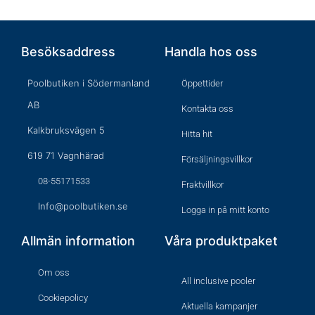
Besöksaddress
Handla hos oss
Poolbutiken i Södermanland
Öppettider
AB
Kontakta oss
Kalkbruksvägen 5
Hitta hit
619 71 Vagnhärad
Försäljningsvillkor
08-55171533
Fraktvillkor
Info@poolbutiken.se
Logga in på mitt konto
Allmän information
Våra produktpaket
Om oss
All inclusive pooler
Cookiepolicy
Aktuella kampanjer