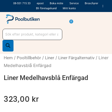
Hoppa
08-551 715 33
epost
Boka möte
Service
Broschyrer
Bli företagskund
Mitt konto
till
innehåll
Varukorg
0
Produktsökning
Hem
/
Pooltillbehör
/
Liner
/
Liner Färgalternativ
/ Liner
Medelhavsblå Enfärgad
Liner Medelhavsblå Enfärgad
323,00
kr