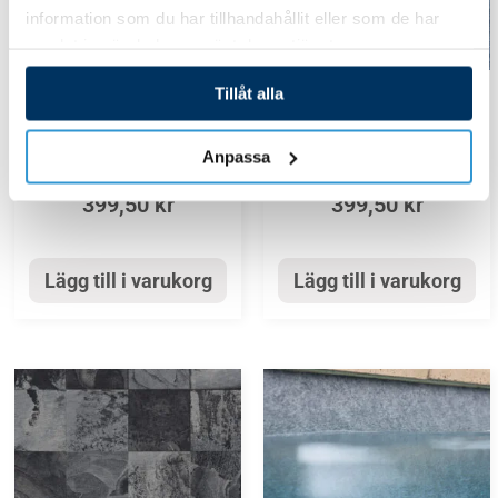
information som du har tillhandahållit eller som de har
samlat in när du har använt deras tjänster.
Tillåt alla
Liner Färgalternativ
Liner Färgalternativ
Liner HD Svart Skiffer
Liner HD Blå Granit
Anpassa
399,50
kr
399,50
kr
Lägg till i varukorg
Lägg till i varukorg