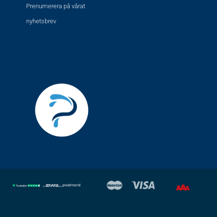
Prenumerera på vårat
nyhetsbrev
F
I
a
n