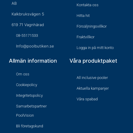
AB
Kontakta oss
Kalkbruksvägen 5
Hitta hit
619 71 Vagnhärad
Försäljningsvillkor
08-55171533
Fraktvillkor
Info@poolbutiken.se
Logga in på mitt konto
Allmän information
Våra produktpaket
Om oss
All inclusive pooler
Cookiepolicy
Aktuella kampanjer
Integritetspolicy
Våra spabad
Samarbetspartner
PoolVision
Bli företagskund