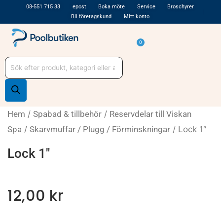
Hoppa
08-551 715 33
epost
Boka möte
Service
Broschyrer
Bli företagskund
Mitt konto
till
innehåll
Varukorg
0
Produktsökning
Hem
/
Spabad & tillbehör
/
Reservdelar till Viskan
Spa
/
Skarvmuffar / Plugg / Förminskningar
/ Lock 1″
Lock 1″
12,00
kr