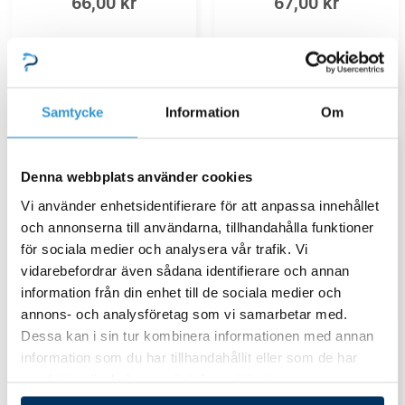
66,00
kr
67,00
kr
Lägg till i varukorg
Lägg till i varukorg
Samtycke
Information
Om
Denna webbplats använder cookies
Vi använder enhetsidentifierare för att anpassa innehållet
och annonserna till användarna, tillhandahålla funktioner
för sociala medier och analysera vår trafik. Vi
vidarebefordrar även sådana identifierare och annan
information från din enhet till de sociala medier och
annons- och analysföretag som vi samarbetar med.
Dessa kan i sin tur kombinera informationen med annan
Skarvmuffar / Plugg /
Skarvmuffar / Plugg /
information som du har tillhandahållit eller som de har
Förminskningar
Förminskningar
samlat in när du har använt deras tjänster.
Skarvmuff 1,5” inre
Förminskning 50 mm –