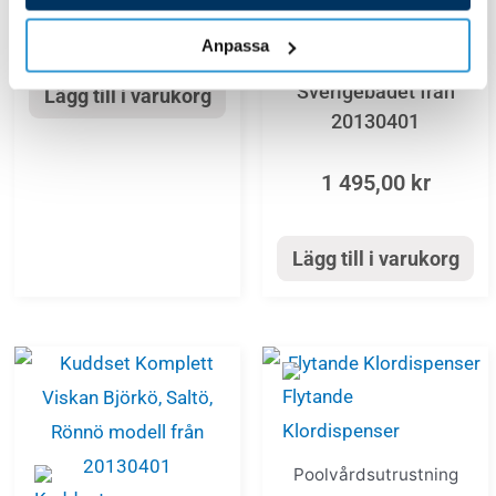
1 495,00
kr
Kuddset komplett Viskan
Anpassa
Asperö, Lärkö,
Sverigebadet från
Lägg till i varukorg
20130401
1 495,00
kr
Lägg till i varukorg
Poolvårdsutrustning