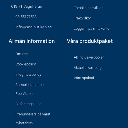
619 71 Vagnhärad
Försäljningsvillkor
08-55171533
Fraktvillkor
Info@poolbutiken.se
Logga in på mitt konto
Allmän information
Våra produktpaket
Om oss
All inclusive pooler
Cookiepolicy
Aktuella kampanjer
Integritetspolicy
Våra spabad
Samarbetspartner
PoolVision
Bli företagskund
Prenumerera på vårat
nyhetsbrev