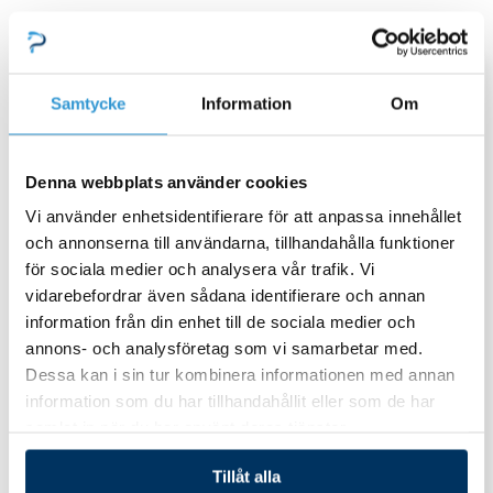
Relaterade Produkter
Samtycke
Information
Om
Denna webbplats använder cookies
Vi använder enhetsidentifierare för att anpassa innehållet
och annonserna till användarna, tillhandahålla funktioner
för sociala medier och analysera vår trafik. Vi
vidarebefordrar även sådana identifierare och annan
information från din enhet till de sociala medier och
annons- och analysföretag som vi samarbetar med.
Dessa kan i sin tur kombinera informationen med annan
Spatillbehör övrigt
information som du har tillhandahållit eller som de har
Kuddset Komplett Viskan
samlat in när du har använt deras tjänster.
Ekerö från 20171001
Tillåt alla
Spatillbehör övrigt