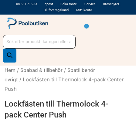
Hoppa
08-551 715 33
epost
Boka möte
Service
Broschyrer
Bli företagskund
Mitt konto
till
innehåll
Varukorg
0
Produktsökning
Hem
/
Spabad & tillbehör
/
Spatillbehör
övrigt
/ Lockfästen till Thermolock 4-pack Center
Push
Lockfästen till Thermolock 4-
pack Center Push